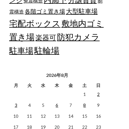
ンジ
免震構造
制
大型駐車場
各階ゴミ置き場
震構造
宅配ボックス
敷地内ゴミ
置き場
防犯カメラ
楽器可
駐輪場
駐車場
2026年8月
月
火
水
木
金
土
日
1
2
3
4
5
6
7
8
9
10
11
12
13
14
15
16
17
18
19
20
21
22
23