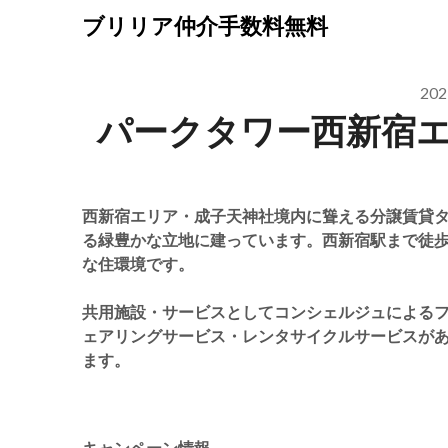
Skip
ブリリア仲介手数料無料
to
content
20
パークタワー西新宿
西新宿エリア・成子天神社境内に聳える分譲賃貸
る緑豊かな立地に建っています。西新宿駅まで徒歩
な住環境です。
共用施設・サービスとしてコンシェルジュによる
ェアリングサービス・レンタサイクルサービスが
ます。
キャンペーン情報