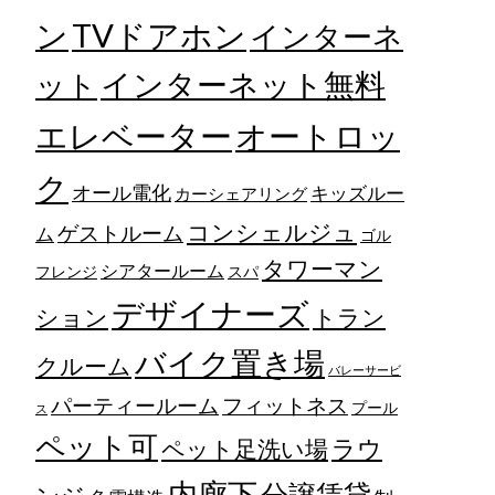
TVドアホン
ン
インターネ
ット
インターネット無料
エレベーター
オートロッ
ク
オール電化
キッズルー
カーシェアリング
コンシェルジュ
ゲストルーム
ム
ゴル
タワーマン
シアタールーム
フレンジ
スパ
デザイナーズ
トラン
ション
バイク置き場
クルーム
バレーサービ
フィットネス
パーティールーム
プール
ス
ペット可
ラウ
ペット足洗い場
内廊下
分譲賃貸