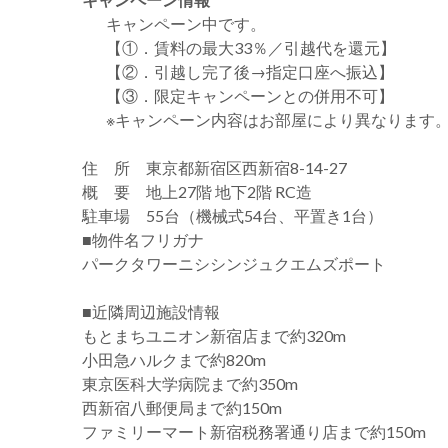
キャンペーン中です。
【①．賃料の最大33％／引越代を還元】
【②．引越し完了後→指定口座へ振込】
【③．限定キャンペーンとの併用不可】
※キャンペーン内容はお部屋により異なります
住 所 東京都新宿区西新宿8-14-27
概 要 地上27階 地下2階 RC造
駐車場 55台（機械式54台、平置き1台）
■物件名フリガナ
パークタワーニシシンジュクエムズポート
■近隣周辺施設情報
もとまちユニオン新宿店まで約320m
小田急ハルクまで約820m
東京医科大学病院まで約350m
西新宿八郵便局まで約150m
ファミリーマート新宿税務署通り店まで約150m