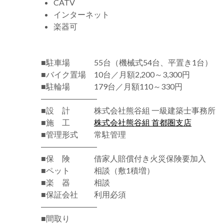
CATV
インターネット
楽器可
■駐車場 55台（機械式54台、平置き1台）
■バイク置場 10台／月額2,200～3,300円
■駐輪場 179台／月額110～330円
―――――――
■設 計 株式会社熊谷組 一級建築士事務所
■施 工
株式会社熊谷組 首都圏支店
■管理形式 常駐管理
―――――――
■保 険 借家人賠償付き火災保険要加入
■ペット 相談（敷1積増）
■楽 器 相談
■保証会社 利用必須
―――――――
■間取り