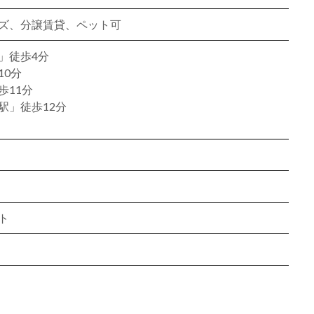
ズ、分譲賃貸、ペット可
」徒歩4分
10分
歩11分
駅」徒歩12分
ト