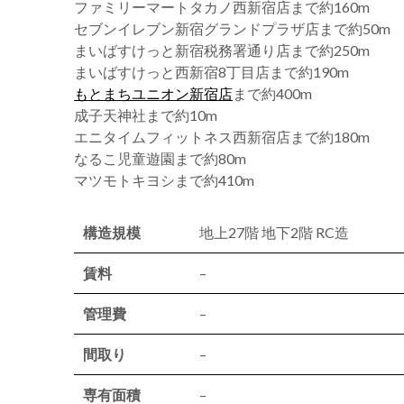
ファミリーマートタカノ西新宿店まで約160m
セブンイレブン新宿グランドプラザ店まで約50m
まいばすけっと新宿税務署通り店まで約250m
まいばすけっと西新宿8丁目店まで約190m
もとまちユニオン新宿店
まで約400m
成子天神社まで約10m
エニタイムフィットネス西新宿店まで約180m
なるこ児童遊園まで約80m
マツモトキヨシまで約410m
構造規模
地上27階 地下2階 RC造
賃料
–
管理費
–
間取り
–
専有面積
–