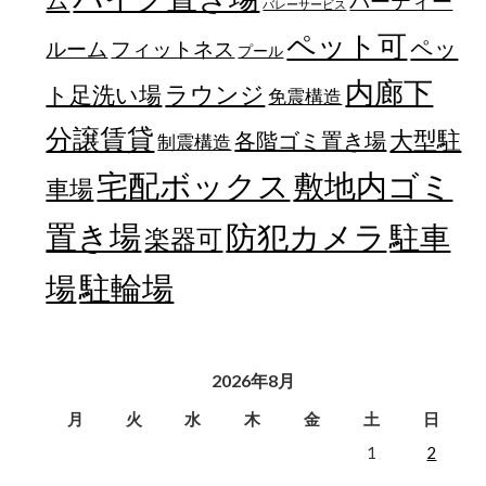
パーティー
バレーサービス
ペット可
ペッ
フィットネス
ルーム
プール
内廊下
ラウンジ
ト足洗い場
免震構造
分譲賃貸
大型駐
各階ゴミ置き場
制震構造
宅配ボックス
敷地内ゴミ
車場
置き場
防犯カメラ
駐車
楽器可
駐輪場
場
2026年8月
月
火
水
木
金
土
日
1
2