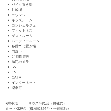
バイク置き場
駐輪場
ラウンジ
キッズルーム
コンシェルジュ
フィットネス
ゲストルーム
パーティールーム
各階ゴミ置き場
内廊下
24時間管理
防犯カメラ
BS
CS
CATV
インターネット
楽器可
■駐車場 サウス/491台（機械式）
ミッド/329台（機械式324台・平置式5台）