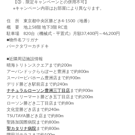
【③．限定キャンペーンとの併用不可】
※キャンペーン内容はお部屋により異なります。
住 所 東京都中央区勝どき4-1500（地番）
概 要 地上58階 地下3階 RC造
駐車場 820台（機械式・平置式）月額37,400円～46,200円
■物件名フリガナ
パークタワーカチドキ
■近隣周辺施設情報
晴海トリトンスクエアまで約200m
アーバンドックららぽーと豊洲まで約800m
スーパービバホーム豊洲店まで約900m
デリド勝どき駅前店まで約240m
ナチュラルローソン豊洲三丁目店
まで約900m
ファミリーマート勝どき五丁目店まで約200m
ローソン勝どき二丁目店まで約80m
文化堂勝どき店まで約240m
TSUTAYA勝どき店まで約80m
聖路加国際病院まで約800m
聖カタリナ病院
まで約800m
隅田川テラスまで約100m