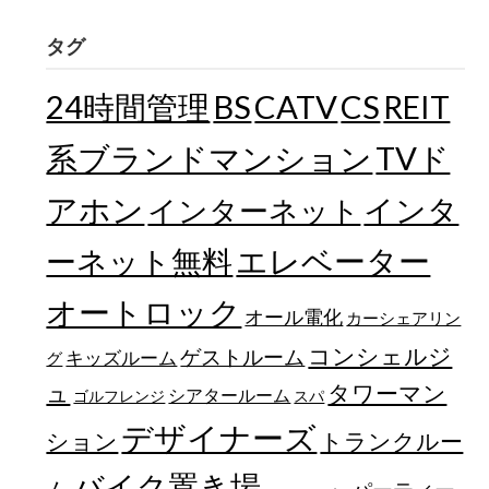
タグ
24時間管理
BS
CATV
CS
REIT
TVド
系ブランドマンション
アホン
インターネット
インタ
エレベーター
ーネット無料
オートロック
オール電化
カーシェアリン
コンシェルジ
ゲストルーム
キッズルーム
グ
ュ
タワーマン
シアタールーム
ゴルフレンジ
スパ
デザイナーズ
トランクルー
ション
バイク置き場
ム