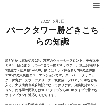
Skip
ブリリア仲介手数料無料
to
content
2021年6月5日
パークタワー勝どきこち
らの知識
勝どき駅に直結徒歩2分、東京のウォーターフロント、中央区勝
どき4丁目に建つ「パークタワー勝どきサウス」。地上58階地下
3階建て・総戸数1665戸、隣にはミッド棟もあり2棟の総戸数
2786戸の大規模タワーマンションです。スーパー・クリニッ
ク・保育所・スポーツアリーナ・飲食店・フロアデッキなども
入る、大規模商住複合施設になっております。分譲賃貸マンシ
ョン、お部屋の間取りは1LDKタイプから3LDKタイプで様々な
ライフプランに対応しております。
オートロックや防犯カメラ、モニター付インターホンが完備さ