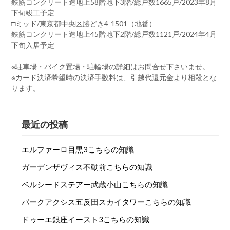
鉄筋コンクリート造地上58階地下3階/総戸数1665戸/2023年8月
下旬竣工予定
□ミッド/東京都中央区勝どき4-1501（地番）
鉄筋コンクリート造地上45階地下2階/総戸数1121戸/2024年4月
下旬入居予定
※駐車場・バイク置場・駐輪場の詳細はお問合せ下さいませ。
※カード決済希望時の決済手数料は、引越代還元金より相殺とな
ります。
最近の投稿
エルファーロ目黒3こちらの知識
ガーデンザヴィス不動前こちらの知識
ベルシードステアー武蔵小山こちらの知識
パークアクシス五反田スカイタワーこちらの知識
ドゥーエ銀座イースト3こちらの知識