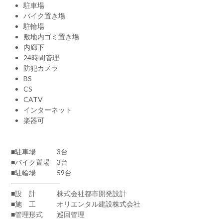
駐車場
バイク置き場
駐輪場
敷地内ゴミ置き場
内廊下
24時間管理
防犯カメラ
BS
CS
CATV
インターネット
楽器可
■駐車場 3台
■バイク置場 3台
■駐輪場 59台
―――――――
■設 計 株式会社都市開発設計
■施 工 オリエンタル建設株式会社
■管理形式 巡回管理