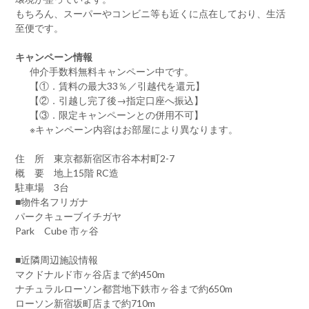
もちろん、スーパーやコンビニ等も近くに点在しており、生活
至便です。
キャンペーン情報
仲介手数料無料
キャンペーン中です。
【①．賃料の最大33％／引越代を還元】
【②．引越し完了後→指定口座へ振込】
【③．限定キャンペーンとの併用不可】
※キャンペーン内容はお部屋により異なります。
住 所 東京都新宿区市谷本村町2-7
概 要 地上15階 RC造
駐車場 3台
■物件名フリガナ
パークキューブイチガヤ
Park Cube 市ヶ谷
■近隣周辺施設情報
マクドナルド市ヶ谷店まで約450m
ナチュラルローソン都営地下鉄市ヶ谷まで約650m
ローソン新宿坂町店まで約710m