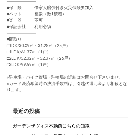
―――――――
■保 険 借家人賠償付き火災保険要加入
■ペット 相談（敷1積増）
■楽 器 不可
■保証会社 利用必須
―――――――
■間取り
□1DK/30.09㎡～31.28㎡（25戸）
□1LDK/61.37㎡（1戸）
□2LDK/52.32㎡～52.37㎡（26戸）
□3LDK/99.59㎡（1戸）
※駐車場・バイク置場・駐輪場の詳細はお問合せ下さいませ。
※カード決済希望時の決済手数料は、引越代還元金より相殺とな
ります。
最近の投稿
ガーデンザヴィス不動前こちらの知識