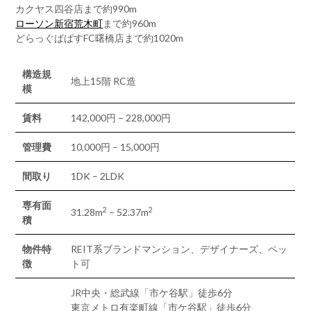
カクヤス四谷店まで約990m
ローソン新宿荒木町
まで約960m
どらっぐぱぱすFC曙橋店まで約1020m
構造規
地上15階 RC造
模
賃料
142,000円 – 228,000円
管理費
10,000円 – 15,000円
間取り
1DK – 2LDK
専有面
2
2
31.28m
– 52.37m
積
物件特
REIT系ブランドマンション、デザイナーズ、ペッ
徴
ト可
JR中央・総武線「市ケ谷駅」徒歩6分
東京メトロ有楽町線「市ケ谷駅」徒歩6分