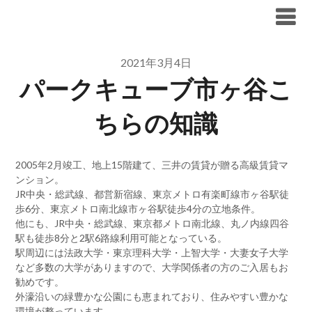
Skip
ブリリア仲介手数料無料
to
content
2021年3月4日
パークキューブ市ヶ谷こ
ちらの知識
2005年2月竣工、地上15階建て、三井の賃貸が贈る高級賃貸マ
ンション。
JR中央・総武線、都営新宿線、東京メトロ有楽町線市ヶ谷駅徒
歩6分、東京メトロ南北線市ヶ谷駅徒歩4分の立地条件。
他にも、JR中央・総武線、東京都メトロ南北線、丸ノ内線四谷
駅も徒歩8分と2駅6路線利用可能となっている。
駅周辺には法政大学・東京理科大学・上智大学・大妻女子大学
など多数の大学がありますので、大学関係者の方のご入居もお
勧めです。
外濠沿いの緑豊かな公園にも恵まれており、住みやすい豊かな
環境が整っています。