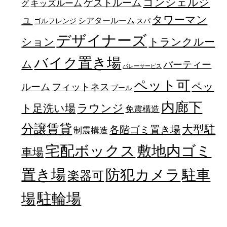
コンシェルジ
ゲストルーム
キッズルーム
グ
ュ
タワーマン
シアタールーム
ゴルフレンジ
スパ
デザイナーズ
トランクルー
ション
バイク置き場
ム
パーティー
バレーサービス
ペット可
ペッ
フィットネス
ルーム
プール
内廊下
ラウンジ
ト足洗い場
免震構造
分譲賃貸
大型駐
各階ゴミ置き場
制震構造
宅配ボックス
敷地内ゴミ
車場
置き場
防犯カメラ
駐車
楽器可
駐輪場
場