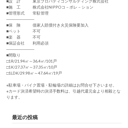
■設 計 東京プロパティコンサルティング株式会社
■施 工 株式会社NIPPOコ－ポレ－ション
■管理形式 常駐管理
―――――――
■保 険 借家人賠償付き火災保険要加入
■ペット 不可
■楽 器 不可
■保証会社 利用必須
―――――――
■間取り
□1R/21.94㎡～36.4㎡/101戸
□1K/27.37㎡～37.35㎡/10戸
□1LDK/29.98㎡～47.64㎡/19戸
※駐車場・バイク置場・駐輪場の詳細はお問合せ下さいませ。
※カード決済希望時の決済手数料は、引越代還元金より相殺とな
ります。
最近の投稿