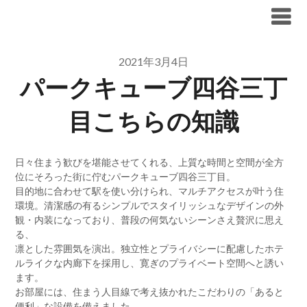
Skip
ブリリア仲介手数料無料
to
content
2021年3月4日
パークキューブ四谷三丁
目こちらの知識
日々住まう歓びを堪能させてくれる、上質な時間と空間が全方
位にそろった街に佇むパークキューブ四谷三丁目。
目的地に合わせて駅を使い分けられ、マルチアクセスが叶う住
環境。清潔感の有るシンプルでスタイリッシュなデザインの外
観・内装になっており、普段の何気ないシーンさえ贅沢に思え
る、
凛とした雰囲気を演出。独立性とプライバシーに配慮したホテ
ルライクな内廊下を採用し、寛ぎのプライベート空間へと誘い
ます。
お部屋には、住まう人目線で考え抜かれたこだわりの「あると
便利」な設備を備えました。