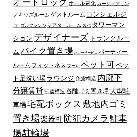
オートロック
オール電化
カーシェアリン
コンシェルジ
ゲストルーム
キッズルーム
グ
ュ
タワーマン
シアタールーム
ゴルフレンジ
スパ
デザイナーズ
トランクルー
ション
バイク置き場
ム
パーティー
バレーサービス
ペット可
ペッ
フィットネス
ルーム
プール
内廊下
ラウンジ
ト足洗い場
免震構造
分譲賃貸
大型駐
各階ゴミ置き場
制震構造
宅配ボックス
敷地内ゴミ
車場
置き場
防犯カメラ
駐車
楽器可
駐輪場
場