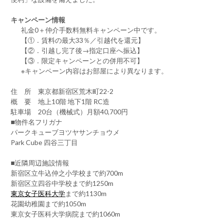
キャンペーン情報
礼金0
＋
仲介手数料無料
キャンペーン中です。
【①．賃料の最大33％／引越代を還元】
【②．引越し完了後→指定口座へ振込】
【③．限定キャンペーンとの併用不可】
※キャンペーン内容はお部屋により異なります。
住 所 東京都新宿区荒木町22-2
概 要 地上10階 地下1階 RC造
駐車場 20台（機械式）月額40,700円
■物件名フリガナ
パークキューブヨツヤサンチョウメ
Park Cube 四谷三丁目
■近隣周辺施設情報
新宿区立牛込仲之小学校まで約700m
新宿区立四谷中学校まで約1250m
東京女子医科大学
まで約1130m
花園幼稚園まで約1050m
東京女子医科大学病院まで約1060m