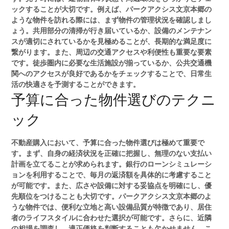
ックすることが大切です。例えば、パークアクシス文京本郷の
ような物件を訪れる際には、まず物件の管理状況を確認しまし
ょう。共用部分の清掃が行き届いているか、設備のメンテナン
スが適切にされているかを見極めることが、長期的な満足度に
繋がります。また、周辺の交通アクセスや利便性も重要な要素
です。徒歩圏内に必要な生活施設が揃っているか、公共交通機
関へのアクセスが良好であるかをチェックすることで、日常生
活の快適さを予測することができます。
予算に合った物件選びのテクニ
ック
不動産購入において、予算に合った物件選びは極めて重要で
す。まず、自身の経済状況を正確に把握し、無理のない支払い
計画を立てることが求められます。銀行のローンシミュレーシ
ョンを利用することで、毎月の返済額を具体的に考慮すること
が可能です。また、広さや設備に対する妥協点を明確にし、優
先順位をつけることも大切です。パークアクシス文京本郷のよ
うな物件では、便利な立地と高い設備品質が特徴であり、居住
者のライフスタイルに合わせた選択が可能です。さらに、近隣
の相場を調査し、適正価格を判断することも欠かせません。こ