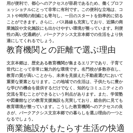
用が便利で、都心へのアクセスが容易であるため、働くプロフ
ェッショナルにとって非常に有利です。この便利な立地は、コ
ストや時間の削減にも寄与し、一日のスタートを効率的に切る
ことができます。さらに、バス路線も充実しており、近隣の商
業施設や文化施設にも出かけやすい環境が整っています。利便
性の高い交通網が、パークアクシス文京本郷での生活をより快
適にしてくれるでしょう。
教育機関との距離で選ぶ理由
文京本郷は、歴史ある教育機関が集まるエリアであり、子育て
世代にとって非常に魅力的な環境です。名門校が多数存在し、
教育の質が高いことから、未来を見据えた不動産選びにおいて
重要な要素となります。この地域での生活は、子供たちに豊か
な学びの機会を提供するだけでなく、知的なコミュニティとの
交流を育むことができるという利点があります。また、学習塾
や図書館などの教育支援施設も充実しており、総合的に見ても
教育環境が整っています。こうした教育機関へのアクセスの良
さが、パークアクシス文京本郷での暮らしを選ぶ理由の一つと
なるでしょう。
商業施設がもたらす生活の快適