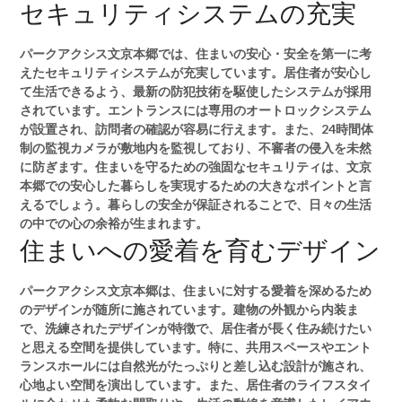
セキュリティシステムの充実
パークアクシス文京本郷では、住まいの安心・安全を第一に考
えたセキュリティシステムが充実しています。居住者が安心し
て生活できるよう、最新の防犯技術を駆使したシステムが採用
されています。エントランスには専用のオートロックシステム
が設置され、訪問者の確認が容易に行えます。また、24時間体
制の監視カメラが敷地内を監視しており、不審者の侵入を未然
に防ぎます。住まいを守るための強固なセキュリティは、文京
本郷での安心した暮らしを実現するための大きなポイントと言
えるでしょう。暮らしの安全が保証されることで、日々の生活
の中での心の余裕が生まれます。
住まいへの愛着を育むデザイン
パークアクシス文京本郷は、住まいに対する愛着を深めるため
のデザインが随所に施されています。建物の外観から内装ま
で、洗練されたデザインが特徴で、居住者が長く住み続けたい
と思える空間を提供しています。特に、共用スペースやエント
ランスホールには自然光がたっぷりと差し込む設計が施され、
心地よい空間を演出しています。また、居住者のライフスタイ