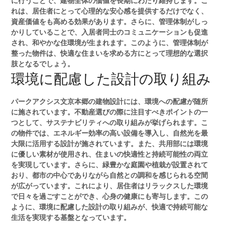
に行うことで、建物全体の価値を長期にわたり維持します。こ
れは、居住者にとって心理的な安心感を提供するだけでなく、
資産価値をも高める効果があります。さらに、管理体制がしっ
かりしていることで、入居者同士のコミュニケーションも促進
され、和やかな住環境が生まれます。このように、管理体制が
整った物件は、快適な住まいを求める方にとって理想的な選択
肢となるでしょう。
環境に配慮した設計の取り組み
パークアクシス文京本郷の建物設計には、環境への配慮が随所
に施されています。不動産選びの際に注目すべきポイントの一
つとして、サステナビリティへの取り組みが挙げられます。こ
の物件では、エネルギー効率の高い設備を導入し、自然光を最
大限に活用する設計が施されています。また、共用部には環境
に優しい素材が使用され、住まいの快適性と持続可能性の両立
を実現しています。さらに、緑豊かな庭園や植栽が設置されて
おり、都市の中心でありながら自然との調和を感じられる空間
が広がっています。これにより、居住者はリラックスした環境
で日々を過ごすことができ、心身の健康にも寄与します。この
ように、環境に配慮した設計の取り組みが、快適で持続可能な
生活を実現する基盤となっています。