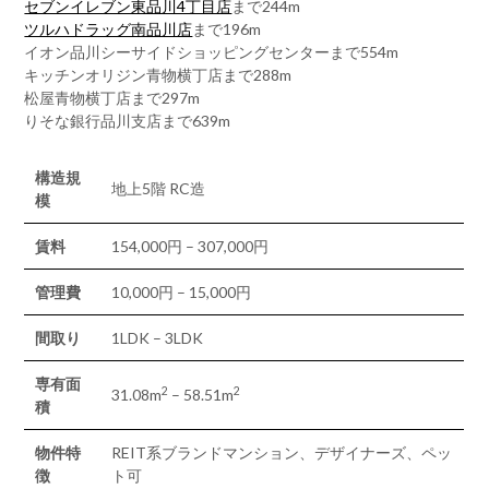
セブンイレブン東品川4丁目店
まで244m
ツルハドラッグ南品川店
まで196m
イオン品川シーサイドショッピングセンターまで554m
キッチンオリジン青物横丁店まで288m
松屋青物横丁店まで297m
りそな銀行品川支店まで639m
構造規
地上5階 RC造
模
賃料
154,000円 – 307,000円
管理費
10,000円 – 15,000円
間取り
1LDK – 3LDK
専有面
2
2
31.08m
– 58.51m
積
物件特
REIT系ブランドマンション、デザイナーズ、ペッ
徴
ト可