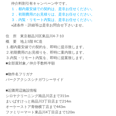
仲介料割引有
キャンペーン中です。
１．都内最安値での契約は、是非お任せください。
２．初期費用のお見積りは、是非お任せください。
３．内覧・リモート内覧は、是非お任せください。
※諸条件・詳細等は是非お問合せ下さいませ。
住 所 東京都品川区東品川4-7-10
概 要 地上5階 RC造
１.都内最安値での契約を、即時に提示致します。
２.初期費用のお見積りを、即時に案内致します。
３.内覧・リモート内覧を、即時に提案致します。
■全部屋対象／仲介手数料半額
■物件名フリガナ
パークアクシスシナガワシーサイド
■近隣周辺施設情報
シロヤクリーニング南品川店まで311m
まいばすけっと南品川3丁目店まで214m
オーケーストア青物横丁店まで443m
ファミリーマート東品川4丁目店まで120m