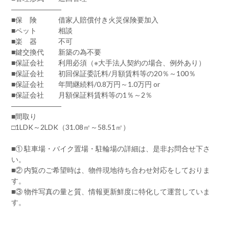
―――――――
■保 険 借家人賠償付き火災保険要加入
■ペット 相談
■楽 器 不可
■鍵交換代 新築の為不要
■保証会社 利用必須（※大手法人契約の場合、例外あり）
■保証会社 初回保証委託料/月額賃料等の20％～100％
■保証会社 年間継続料/0.8万円～1.0万円 or
■保証会社 月額保証料賃料等の1％～2％
―――――――
■間取り
□1LDK～2LDK（31.08㎡～58.51㎡）
■① 駐車場・バイク置場・駐輪場の詳細は、是非お問合せ下さ
い。
■② 内覧のご希望時は、物件現地待ち合わせ対応をしておりま
す。
■③ 物件写真の量と質、情報更新鮮度に特化して運営していま
す。