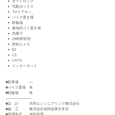
オートロック
宅配ボックス
TVドアホン
バイク置き場
駐輪場
敷地内ゴミ置き場
内廊下
24時間管理
防犯カメラ
BS
CS
CATV
インターネット
■駐車場 ―
■バイク置場 有
■駐輪場 有
―――――――
■設 計 共同エンジニアリング株式会社
■施 工 株式会社福田組東京本店
■管理形式 巡回管理