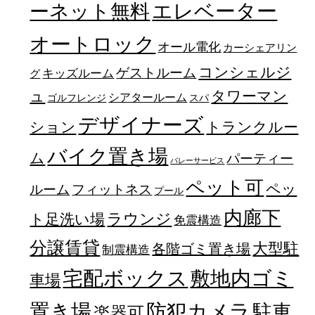
エレベーター
ーネット無料
オートロック
オール電化
カーシェアリン
コンシェルジ
ゲストルーム
キッズルーム
グ
ュ
タワーマン
シアタールーム
ゴルフレンジ
スパ
デザイナーズ
トランクルー
ション
バイク置き場
ム
パーティー
バレーサービス
ペット可
ペッ
フィットネス
ルーム
プール
内廊下
ラウンジ
ト足洗い場
免震構造
分譲賃貸
大型駐
各階ゴミ置き場
制震構造
宅配ボックス
敷地内ゴミ
車場
置き場
防犯カメラ
駐車
楽器可