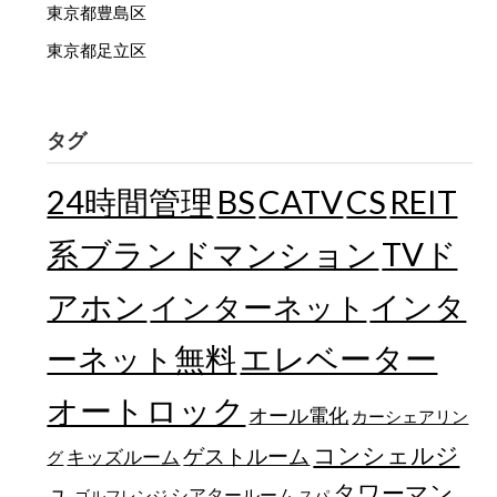
東京都豊島区
東京都足立区
タグ
24時間管理
BS
CATV
CS
REIT
TVド
系ブランドマンション
アホン
インターネット
インタ
エレベーター
ーネット無料
オートロック
オール電化
カーシェアリン
コンシェルジ
ゲストルーム
キッズルーム
グ
ュ
タワーマン
シアタールーム
ゴルフレンジ
スパ