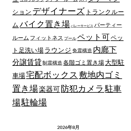
デザイナーズ
トランクルー
ション
バイク置き場
ム
パーティー
バレーサービス
ペット可
ペッ
フィットネス
ルーム
プール
内廊下
ラウンジ
ト足洗い場
免震構造
分譲賃貸
大型駐
各階ゴミ置き場
制震構造
宅配ボックス
敷地内ゴミ
車場
置き場
防犯カメラ
駐車
楽器可
駐輪場
場
2026年8月