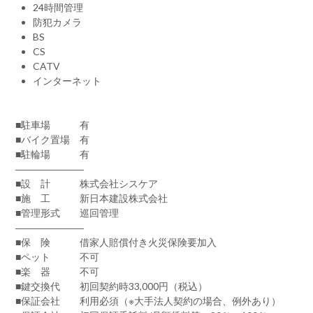
24時間管理
防犯カメラ
BS
CS
CATV
インターネット
■駐車場 有
■バイク置場 有
■駐輪場 有
―――――――
■設 計 株式会社シスケア
■施 工 新日本建設株式会社
■管理形式 巡回管理
―――――――
■保 険 借家人賠償付き火災保険要加入
■ペット 不可
■楽 器 不可
■鍵交換代 初回契約時33,000円（税込）
■保証会社 利用必須（※大手法人契約の場合、例外あり）