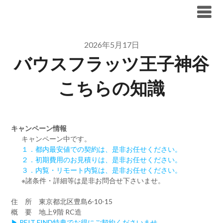
Skip
ブリリア仲介手数料無料
to
content
2026年5月17日
バウスフラッツ王子神谷
こちらの知識
キャンペーン情報
キャンペーン中です。
１．都内最安値での契約は、是非お任せください。
２．初期費用のお見積りは、是非お任せください。
３．内覧・リモート内覧は、是非お任せください。
※諸条件・詳細等は是非お問合せ下さいませ。
住 所 東京都北区豊島6-10-15
概 要 地上9階 RC造
▶ REIT FIND特典でお得にご契約くださいませ。