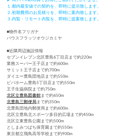
１.都内最安値での契約を、即時に提示致します。
２.初期費用のお見積りを、即時に案内致します。
３.内覧・リモート内覧を、即時に提案致します。
■物件名フリガナ
バウスフラッツオウジカミヤ
■近隣周辺施設情報
セブンイレブン北区豊島6丁目店まで約220m
業務スーパー王子店まで約600m
サミット王子店まで約700m
ダイエー豊島団地店まで約550m
ビバホーム豊島5丁目店まで約550m
王子生協病院まで約750m
北区立豊島図書館
まで約650m
北豊島三郵便局
まで約350m
北豊島団地内郵便局まで約600m
北区立豊島北スポーツ多目的広場まで約450m
北区立東豊島公園まで約500m
としまみつばち保育園まで約550m
東京都立飛鳥高等学校まで約900m