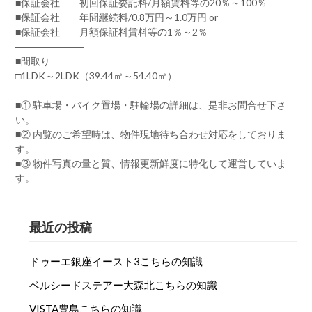
■保証会社 初回保証委託料/月額賃料等の20％～100％
■保証会社 年間継続料/0.8万円～1.0万円 or
■保証会社 月額保証料賃料等の1％～2％
―――――――
■間取り
□1LDK～2LDK（39.44㎡～54.40㎡）
■① 駐車場・バイク置場・駐輪場の詳細は、是非お問合せ下さ
い。
■② 内覧のご希望時は、物件現地待ち合わせ対応をしておりま
す。
■③ 物件写真の量と質、情報更新鮮度に特化して運営していま
す。
最近の投稿
ドゥーエ銀座イースト3こちらの知識
ベルシードステアー大森北こちらの知識
VISTA豊島こちらの知識