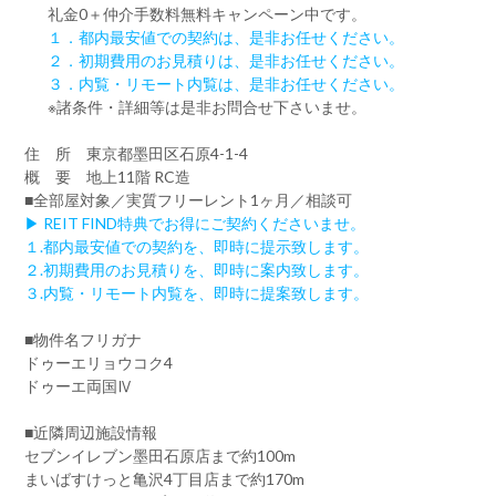
礼金0
＋
仲介手数料無料
キャンペーン中です。
１．都内最安値での契約は、是非お任せください。
２．初期費用のお見積りは、是非お任せください。
３．内覧・リモート内覧は、是非お任せください。
※諸条件・詳細等は是非お問合せ下さいませ。
住 所 東京都墨田区石原4-1-4
概 要 地上11階 RC造
■全部屋対象／実質フリーレント1ヶ月／相談可
▶ REIT FIND特典でお得にご契約くださいませ。
１.都内最安値での契約を、即時に提示致します。
２.初期費用のお見積りを、即時に案内致します。
３.内覧・リモート内覧を、即時に提案致します。
■物件名フリガナ
ドゥーエリョウコク4
ドゥーエ両国Ⅳ
■近隣周辺施設情報
セブンイレブン墨田石原店まで約100m
まいばすけっと亀沢4丁目店まで約170m