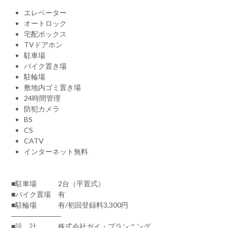
エレベーター
オートロック
宅配ボックス
TVドアホン
駐車場
バイク置き場
駐輪場
敷地内ゴミ置き場
24時間管理
防犯カメラ
BS
CS
CATV
インターネット無料
■駐車場 2台（平置式）
■バイク置場 有
■駐輪場 有/初回登録料3,300円
―――――――
■設 計 株式会社ガイ・プランニング