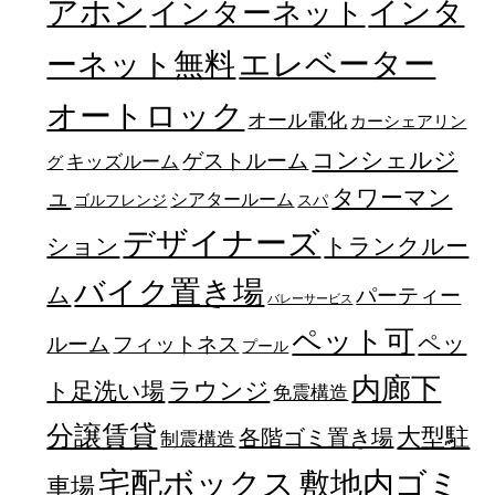
アホン
インターネット
インタ
エレベーター
ーネット無料
オートロック
オール電化
カーシェアリン
コンシェルジ
ゲストルーム
キッズルーム
グ
ュ
タワーマン
シアタールーム
ゴルフレンジ
スパ
デザイナーズ
トランクルー
ション
バイク置き場
ム
パーティー
バレーサービス
ペット可
ペッ
フィットネス
ルーム
プール
内廊下
ラウンジ
ト足洗い場
免震構造
分譲賃貸
大型駐
各階ゴミ置き場
制震構造
宅配ボックス
敷地内ゴミ
車場