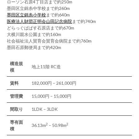
ローソン石原4丁目店まで約250m
墨田区立錦糸中学校まで約260m
墨田区立錦糸小学校
まで約640m
医療法人財団正明会山田記念病院
まで約740m
どらっぐぱぱす石原店まで約670m
大横川親水公園まで約160m
社会福祉法人賛育会賛育会病院まで約760m
墨田石原郵便局まで約420m
構造規
地上11階 RC造
模
賃料
182,000円 – 261,000円
管理費
15,000円 – 15,000円
間取り
1LDK – 3LDK
専有面
2
2
36.13m
– 50.98m
積