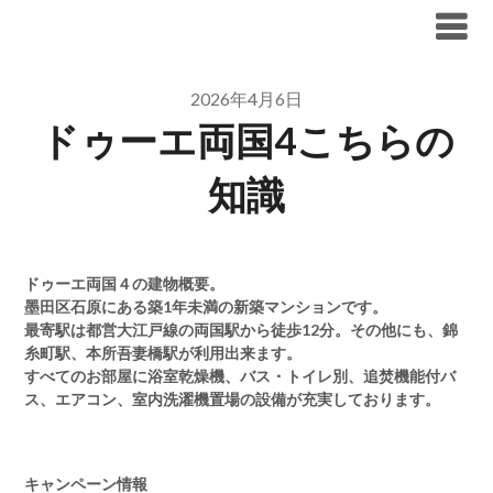
Skip
ブリリア仲介手数料無料
to
content
2026年4月6日
ドゥーエ両国4こちらの
知識
ドゥーエ両国４の建物概要。
墨田区石原にある築1年未満の新築マンションです。
最寄駅は都営大江戸線の両国駅から徒歩12分。その他にも、錦
糸町駅、本所吾妻橋駅が利用出来ます。
すべてのお部屋に浴室乾燥機、バス・トイレ別、追焚機能付バ
ス、エアコン、室内洗濯機置場の設備が充実しております。
キャンペーン情報