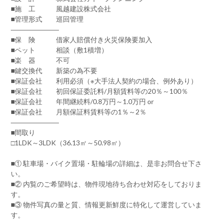
■施 工 風越建設株式会社
■管理形式 巡回管理
―――――――
■保 険 借家人賠償付き火災保険要加入
■ペット 相談（敷1積増）
■楽 器 不可
■鍵交換代 新築の為不要
■保証会社 利用必須（※大手法人契約の場合、例外あり）
■保証会社 初回保証委託料/月額賃料等の20％～100％
■保証会社 年間継続料/0.8万円～1.0万円 or
■保証会社 月額保証料賃料等の1％～2％
―――――――
■間取り
□1LDK～3LDK（36.13㎡～50.98㎡）
■① 駐車場・バイク置場・駐輪場の詳細は、是非お問合せ下さ
い。
■② 内覧のご希望時は、物件現地待ち合わせ対応をしておりま
す。
■③ 物件写真の量と質、情報更新鮮度に特化して運営していま
す。