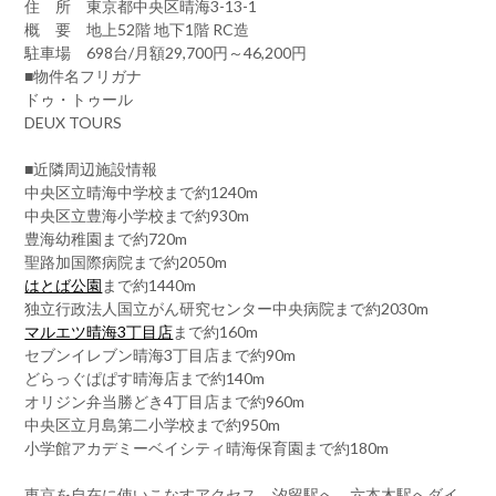
住 所 東京都中央区晴海3-13-1
概 要 地上52階 地下1階 RC造
駐車場 698台/月額29,700円～46,200円
■物件名フリガナ
ドゥ・トゥール
DEUX TOURS
■近隣周辺施設情報
中央区立晴海中学校まで約1240m
中央区立豊海小学校まで約930m
豊海幼稚園まで約720m
聖路加国際病院まで約2050m
はとば公園
まで約1440m
独立行政法人国立がん研究センター中央病院まで約2030m
マルエツ晴海3丁目店
まで約160m
セブンイレブン晴海3丁目店まで約90m
どらっぐぱぱす晴海店まで約140m
オリジン弁当勝どき4丁目店まで約960m
中央区立月島第二小学校まで約950m
小学館アカデミーベイシティ晴海保育園まで約180m
東京を自在に使いこなすアクセス。汐留駅へ、六本木駅へダイ