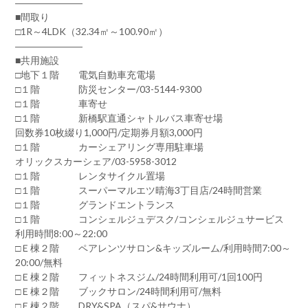
―――――――
■間取り
□1R～4LDK（32.34㎡～100.90㎡）
―――――――
■共用施設
□地下１階 電気自動車充電場
□１階 防災センター/03-5144-9300
□１階 車寄せ
□１階 新橋駅直通シャトルバス車寄せ場
回数券10枚綴り1,000円/定期券月額3,000円
□１階 カーシェアリング専用駐車場
オリックスカーシェア/03-5958-3012
□１階 レンタサイクル置場
□１階 スーパーマルエツ晴海3丁目店/24時間営業
□１階 グランドエントランス
□１階 コンシェルジュデスク/コンシェルジュサービス
利用時間8:00～22:00
□Ｅ棟２階 ペアレンツサロン&キッズルーム/利用時間7:00～
20:00/無料
□Ｅ棟２階 フィットネスジム/24時間利用可/1回100円
□Ｅ棟２階 ブックサロン/24時間利用可/無料
□Ｅ棟２階 DRY&SPA（スパ&サウナ）