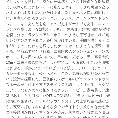
イサッシュを通して、空との一体感をもたらす圧倒的な開放感
と、視界がひときわワイドに広がるダイナミックな眺望を座っ
たままでもお楽しみいただけます。別世界への入口に相応し
い、車寄せのあるグランドエントランス。グランドエントラン
ス。ここは、あなたを別世界へ迎えるゲートでもある。エント
ランスを覆うような2階のデッキと、建ち並ぶ列柱が敷地の内外
を切り分け、ラグジュアリーホテルのような車寄せが、格式高
いレジデンスであることを印象づけている。手間を惜しまずに
細部にまでこだわりを尽くしたゲートが、住まう方を優雅に迎
える。開放感で満たされる、二層吹抜のグランドエントランス
ホール。別世界への入口の先。目の前に広がる、天井高最大約
10m・二層吹抜の贅を尽くした空間は、美術館やホテルを彷彿
とさせる。2階のグランドロビーへと続くアプローチには、エス
カレーターを設え、公から私へ、自然と気持ちが切り替わって
いく設計を採用した。圧倒的なスケールのグランドエントラン
スホールが、住まう方のステイタスを誇らしく迎える。ラグジ
ュアリーなときめきに抱かれるグランドロビー。夜も美しい建
築であることを目指したDEUX TOURS。グランドロビーは、光
の演出を施され、ホテルのラウンジのような上質な空気感が漂
う。夜空に浮かぶ星のようなダウンライトや、柔らかな光を放
つ間接照明が優しく空間を包み込み、落ち着いた雰囲気を演出
している。昼間とは異なる空間美に、あなたはゆっくりと癒さ