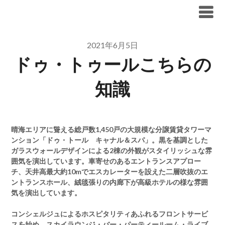
Skip
ブリリア仲介手数料無料
to
content
2021年6月5日
ドゥ・トゥールこちらの
知識
晴海エリアに聳える総戸数1,450戸の大規模な分譲賃貸タワーマ
ンション「ドゥ・トール キャナル＆スパ」。黒を基調とした
ガラスウォールデザインによる2棟の外観がスタイリッシュな雰
囲気を演出しています。車寄せのあるエントランスアプロー
チ、天井高最大約10mでエスカレーターを設えた二層吹抜のエ
ントランスホール、絨毯張りの内廊下が高級ホテルの様な雰囲
気を演出しています。
コンシェルジュによるホスピタリティあふれるフロントサービ
スを始め、スカイラウンジ・バー・パーティールーム・ライブ