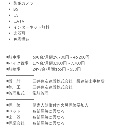
防犯カメラ
BS
CS
CATV
インターネット無料
楽器可
免震構造
■駐車場 698台/月額29,700円～46,200円
■バイク置場 179台/月額3,300円～7,700円
■駐輪場 2499台/月額165円～550円
―――――――
■設 計 三井住友建設株式会社一級建築士事務所
■施 工 三井住友建設株式会社
■管理形式 常駐管理
―――――――
■保 険 借家人賠償付き火災保険要加入
■ペット 各部屋毎に異なる
■楽 器 各部屋毎に異なる
■保証会社 各部屋毎に異なる