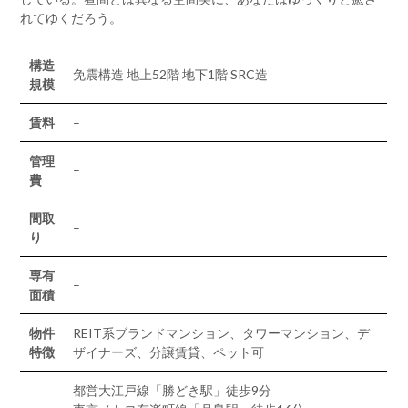
れてゆくだろう。
構造
免震構造 地上52階 地下1階 SRC造
規模
賃料
–
管理
–
費
間取
–
り
専有
–
面積
物件
REIT系ブランドマンション、タワーマンション、デ
特徴
ザイナーズ、分譲賃貸、ペット可
都営大江戸線「勝どき駅」徒歩9分