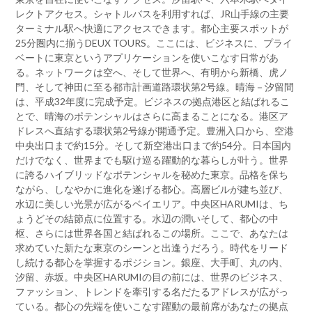
レクトアクセス。シャトルバスを利用すれば、JR山手線の主要
ターミナル駅へ快適にアクセスできます。都心主要スポットが
25分圏内に揃うDEUX TOURS。ここには、ビジネスに、プライ
ベートに東京というアプリケーションを使いこなす日常があ
る。ネットワークは空へ、そして世界へ、有明から新橋、虎ノ
門、そして神田に至る都市計画道路環状第2号線。晴海－汐留間
は、平成32年度に完成予定。ビジネスの拠点港区と結ばれるこ
とで、晴海のポテンシャルはさらに高まることになる。港区ア
ドレスへ直結する環状第2号線が開通予定。豊洲入口から、空港
中央出口まで約15分。そして新空港出口まで約54分。日本国内
だけでなく、世界までも駆け巡る躍動的な暮らしが叶う。世界
に誇るハイブリッドなポテンシャルを秘めた東京。品格を保ち
ながら、しなやかに進化を遂げる都心。高層ビルが建ち並び、
水辺に美しい光景が広がるベイエリア。中央区HARUMIは、ち
ょうどその結節点に位置する。水辺の潤いそして、都心の中
枢、さらには世界各国と結ばれるこの場所。ここで、あなたは
求めていた新たな東京のシーンと出逢うだろう。時代をリード
し続ける都心を掌握するポジション。銀座、大手町、丸の内、
汐留、赤坂。中央区HARUMIの目の前には、世界のビジネス、
ファッション、トレンドを牽引する名だたるアドレスが広がっ
ている。都心の先端を使いこなす躍動の最前席があなたの拠点