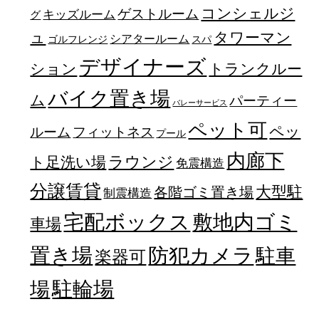
コンシェルジ
ゲストルーム
キッズルーム
グ
ュ
タワーマン
シアタールーム
ゴルフレンジ
スパ
デザイナーズ
トランクルー
ション
バイク置き場
ム
パーティー
バレーサービス
ペット可
ペッ
フィットネス
ルーム
プール
内廊下
ラウンジ
ト足洗い場
免震構造
分譲賃貸
大型駐
各階ゴミ置き場
制震構造
宅配ボックス
敷地内ゴミ
車場
置き場
防犯カメラ
駐車
楽器可
駐輪場
場