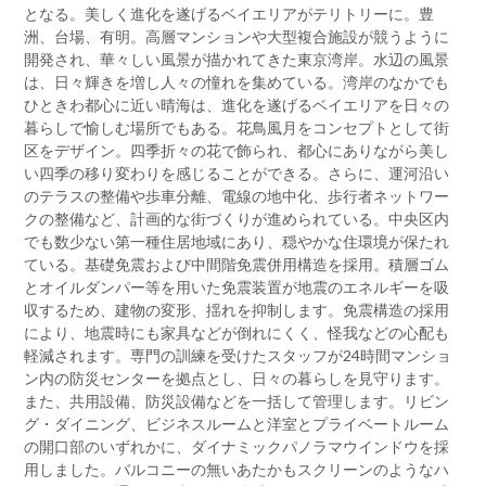
となる。美しく進化を遂げるベイエリアがテリトリーに。豊
洲、台場、有明。高層マンションや大型複合施設が競うように
開発され、華々しい風景が描かれてきた東京湾岸。水辺の風景
は、日々輝きを増し人々の憧れを集めている。湾岸のなかでも
ひときわ都心に近い晴海は、進化を遂げるベイエリアを日々の
暮らしで愉しむ場所でもある。花鳥風月をコンセプトとして街
区をデザイン。四季折々の花で飾られ、都心にありながら美し
い四季の移り変わりを感じることができる。さらに、運河沿い
のテラスの整備や歩車分離、電線の地中化、歩行者ネットワー
クの整備など、計画的な街づくりが進められている。中央区内
でも数少ない第一種住居地域にあり、穏やかな住環境が保たれ
ている。基礎免震および中間階免震併用構造を採用。積層ゴム
とオイルダンパー等を用いた免震装置が地震のエネルギーを吸
収するため、建物の変形、揺れを抑制します。免震構造の採用
により、地震時にも家具などが倒れにくく、怪我などの心配も
軽減されます。専門の訓練を受けたスタッフが24時間マンショ
ン内の防災センターを拠点とし、日々の暮らしを見守ります。
また、共用設備、防災設備などを一括して管理します。リビン
グ・ダイニング、ビジネスルームと洋室とプライベートルーム
の開口部のいずれかに、ダイナミックパノラマウインドウを採
用しました。バルコニーの無いあたかもスクリーンのようなハ