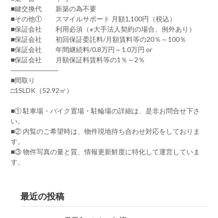
■鍵交換代 新築の為不要
■その他① スマイルサポート 月額1,100円（税込）
■保証会社 利用必須（※大手法人契約の場合、例外あり）
■保証会社 初回保証委託料/月額賃料等の20％～100％
■保証会社 年間継続料/0.8万円～1.0万円 or
■保証会社 月額保証料賃料等の1％～2％
―――――――
■間取り
□1SLDK（52.92㎡）
■① 駐車場・バイク置場・駐輪場の詳細は、是非お問合せ下さ
い。
■② 内覧のご希望時は、物件現地待ち合わせ対応をしておりま
す。
■③ 物件写真の量と質、情報更新鮮度に特化して運営していま
す。
最近の投稿