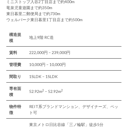
ミニストップ入谷2丁目店まで約400m
竜泉児童遊園まで約350m
東日暮里二郵便局まで約730m
ウェルパーク東日暮里1丁目店まで約500m
構造規
地上9階 RC造
模
賃料
222,000円 – 239,000円
管理費
10,000円 – 10,000円
間取り
1SLDK – 1SLDK
専有面
2
2
52.92m
– 52.92m
積
物件特
REIT系ブランドマンション、デザイナーズ、ペッ
徴
ト可
東京メトロ日比谷線「三ノ輪駅」徒歩5分