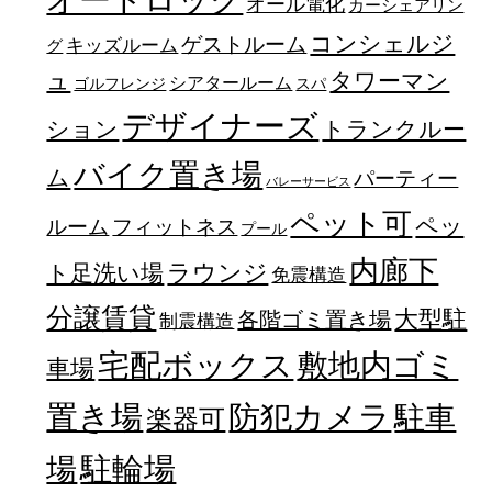
オール電化
カーシェアリン
コンシェルジ
ゲストルーム
キッズルーム
グ
ュ
タワーマン
シアタールーム
ゴルフレンジ
スパ
デザイナーズ
トランクルー
ション
バイク置き場
ム
パーティー
バレーサービス
ペット可
ペッ
フィットネス
ルーム
プール
内廊下
ラウンジ
ト足洗い場
免震構造
分譲賃貸
大型駐
各階ゴミ置き場
制震構造
宅配ボックス
敷地内ゴミ
車場
置き場
防犯カメラ
駐車
楽器可
駐輪場
場