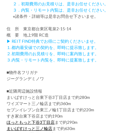
２．初期費用のお見積りは、是非お任せください。
３．内覧・リモート内覧は、是非お任せください。
※諸条件・詳細等は是非お問合せ下さいませ。
住 所 東京都台東区竜泉2-15-14
概 要 地上9階 RC造
▶ REIT FIND特典でお得にご契約くださいませ。
１.都内最安値での契約を、即時に提示致します。
２.初期費用のお見積りを、即時に案内致します。
３.内覧・リモート内覧を、即時に提案致します。
■物件名フリガナ
ジーグランデミノワ
■近隣周辺施設情報
まいばすけっと台東下谷3丁目店まで約280m
ワイズマート三ノ輪店まで約360m
セブンイレブン台東三ノ輪1丁目店まで約220m
すき家台東下谷店まで約190m
ほっともっと下谷3丁目店
まで約290m
まいばすけっと三ノ輪店
まで約630m