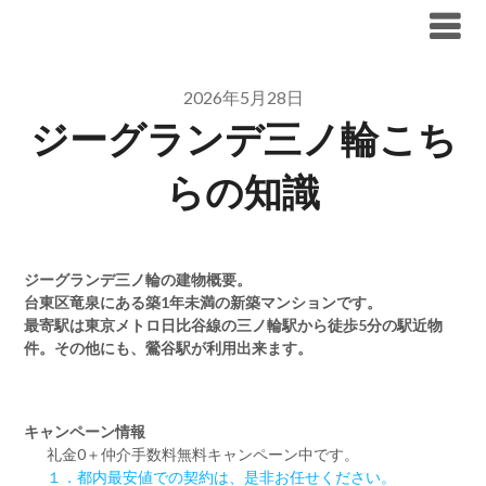
Skip
ブリリア仲介手数料無料
to
content
2026年5月28日
ジーグランデ三ノ輪こち
らの知識
ジーグランデ三ノ輪の建物概要。
台東区竜泉にある築1年未満の新築マンションです。
最寄駅は東京メトロ日比谷線の三ノ輪駅から徒歩5分の駅近物
件。その他にも、鶯谷駅が利用出来ます。
キャンペーン情報
礼金0
＋
仲介手数料無料
キャンペーン中です。
１．都内最安値での契約は、是非お任せください。