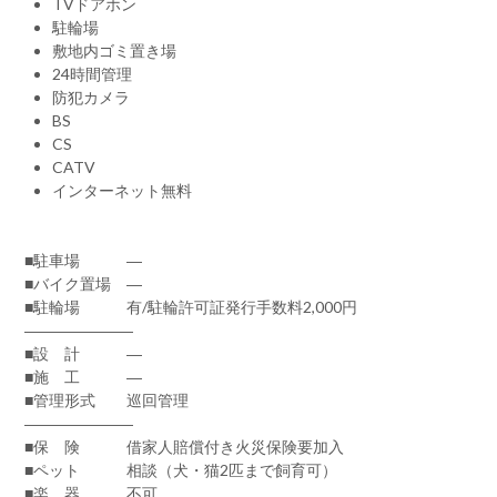
TVドアホン
駐輪場
敷地内ゴミ置き場
24時間管理
防犯カメラ
BS
CS
CATV
インターネット無料
■駐車場 ―
■バイク置場 ―
■駐輪場 有/駐輪許可証発行手数料2,000円
―――――――
■設 計 ―
■施 工 ―
■管理形式 巡回管理
―――――――
■保 険 借家人賠償付き火災保険要加入
■ペット 相談（犬・猫2匹まで飼育可）
■楽 器 不可