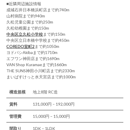
■近隣周辺施設情報
成城石井日本橋浜町店まで約740m
山村病院まで約940m
久松児童公園まで約250m
久松幼稚園まで約150m
中央区立久松小学校
まで約150m
中央区立日本橋中学校まで約450m
COREDO室町2
まで約1050m
ヨドバシAkibaまで約1710m
エフワン神田店まで約1690m
VAN Shop Kuramaeまで約1660m
THE SUNS神田小川町店まで約2330m
まいばすけっと水天宮店まで約1000m
構造規模
地上8階 RC造
賃料
131,000円 – 192,000円
管理費
15,000円 – 15,000円
間取り
1DK – 1LDK