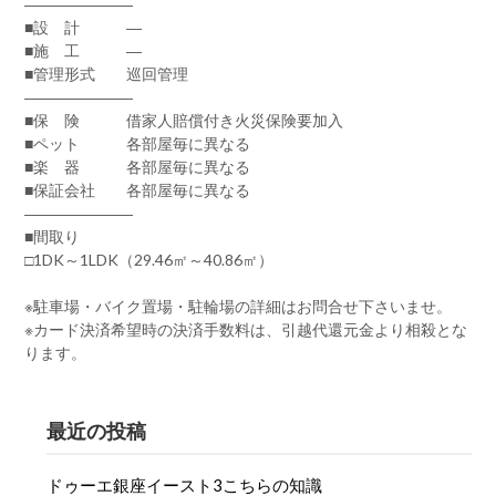
―――――――
■設 計 ―
■施 工 ―
■管理形式 巡回管理
―――――――
■保 険 借家人賠償付き火災保険要加入
■ペット 各部屋毎に異なる
■楽 器 各部屋毎に異なる
■保証会社 各部屋毎に異なる
―――――――
■間取り
□1DK～1LDK（29.46㎡～40.86㎡）
※駐車場・バイク置場・駐輪場の詳細はお問合せ下さいませ。
※カード決済希望時の決済手数料は、引越代還元金より相殺とな
ります。
最近の投稿
ドゥーエ銀座イースト3こちらの知識