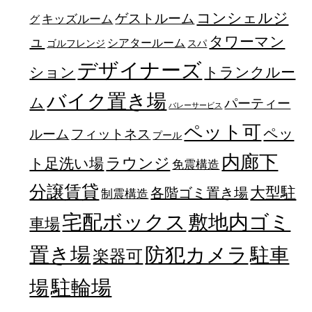
コンシェルジ
ゲストルーム
キッズルーム
グ
ュ
タワーマン
シアタールーム
ゴルフレンジ
スパ
デザイナーズ
トランクルー
ション
バイク置き場
ム
パーティー
バレーサービス
ペット可
ペッ
フィットネス
ルーム
プール
内廊下
ラウンジ
ト足洗い場
免震構造
分譲賃貸
大型駐
各階ゴミ置き場
制震構造
宅配ボックス
敷地内ゴミ
車場
置き場
防犯カメラ
駐車
楽器可
駐輪場
場