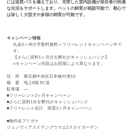
には追焚バスを備えており、充実した室内設備が居住者の快適
な生活をサポートします。ペットの飼育が相談可能で、都心で
は珍しく大型犬や多頭の飼育が可能です。
キャンペーン情報
礼金0
＋
仲介手数料無料
＋
フリーレント
キャンペーン中で
す。
【さらに賃料1ヶ月分を弊社がキャッシュバック】
※キャンペーン内容はお部屋により異なります。
住 所 東京都中央区日本橋中洲10
概 要 地上8階 RC造
駐車場 ―
■フリーレント2ヶ月キャンペーン
■さらに賃料1分を弊社がキャッシュバック
■フリーレント合計、実質3ヶ月キャンペーン
■物件名フリガナ
ジェノヴィアスイテングウマエ2スカイガーデン