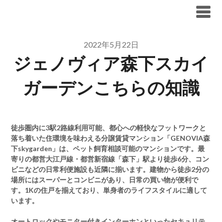
Skip
ブリリア仲介手数料無料
to
content
2022年5月22日
ジェノヴィア森下スカイ
ガーデンこちらの知識
徒歩圏内に3駅2路線利用可能、都心への軽快なフットワークと
落ち着いた住環境を味わえる分譲賃貸マンション「GENOVIA森
下skygarden」は、ペット飼育相談可能のマンションです。最
寄りの都営大江戸線・都営新宿線「森下」駅より徒歩6分、コン
ビニなどの日常利便施設も近隣に揃います。建物から徒歩2分の
場所にはスーパーとコンビニがあり、日常の買い物が便利で
す。1Kの住戸を揃えており、単身者のライフスタイルに適して
います。
オートロックやモニター付きインターホンといったセキュリテ