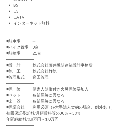
BS
CS
CATV
インターネット無料
■駐車場 ─
■バイク置場 3台
■駐輪場 21台
―――――――
■設 計 株式会社藤井坂詰建築設計事務所
■施 工 株式会社竹徳
■管理形式 巡回管理
―――――――
■保 険 借家人賠償付き火災保険要加入
■ペット 各部屋毎に異なる
■楽 器 各部屋毎に異なる
■保証会社 利用必須（※大手法人契約の場合、例外あり）
初回保証委託料/月額賃料等の30％～50％
年間継続料/0.8万円～1.0万円
―――――――