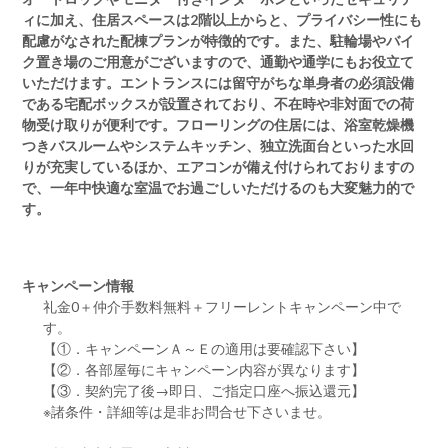
ィに加え、住居スペースは2階以上からと、プライバシー性にも
配慮がなされた配棟プランが特徴的です。また、駐輪場やバイ
ク置き場のご用意がございますので、通勤や通学にもお役立て
いただけます。エントランスには留守がちな単身者の必須設備
である宅配ボックスが設置されており、不在時や非対面での荷
物受け取りが便利です。フローリングの住居には、浴室乾燥機
つきバスルームやシステムキッチン、独立洗面台といった水回
りが充実しているほか、エアコンが備え付けられておりますの
で、一年中快適な室温でお過ごしいただけるのも大変魅力的で
す。
キャンペーン情報
礼金0
＋
仲介手数料無料
＋
フリーレント
キャンペーン中で
す。
【①．キャンペーンＡ～Ｅの適用は要確認下さい】
【②．各部屋毎にキャンペーン内容が異なります】
【③．契約完了後→即日、ご指定口座へ振込還元】
※諸条件・詳細等は是非お問合せ下さいませ。