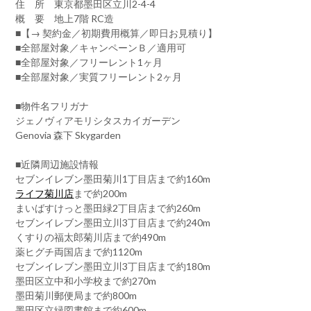
住 所 東京都墨田区立川2-4-4
概 要 地上7階 RC造
■【→ 契約金／初期費用概算／即日お見積り】
■全部屋対象／キャンペーンＢ／適用可
■全部屋対象／フリーレント1ヶ月
■全部屋対象／実質フリーレント2ヶ月
■物件名フリガナ
ジェノヴィアモリシタスカイガーデン
Genovia 森下 Skygarden
■近隣周辺施設情報
セブンイレブン墨田菊川1丁目店まで約160m
ライフ菊川店
まで約200m
まいばすけっと墨田緑2丁目店まで約260m
セブンイレブン墨田立川3丁目店まで約240m
くすりの福太郎菊川店まで約490m
薬ヒグチ両国店まで約1120m
セブンイレブン墨田立川3丁目店まで約180m
墨田区立中和小学校まで約270m
墨田菊川郵便局まで約800m
墨田区立緑図書館まで約600m