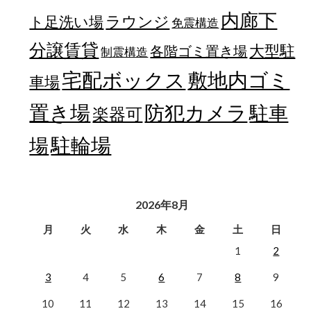
内廊下
ラウンジ
ト足洗い場
免震構造
分譲賃貸
大型駐
各階ゴミ置き場
制震構造
宅配ボックス
敷地内ゴミ
車場
置き場
防犯カメラ
駐車
楽器可
駐輪場
場
2026年8月
月
火
水
木
金
土
日
1
2
3
4
5
6
7
8
9
10
11
12
13
14
15
16