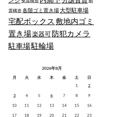
ンジ
免震構造
制
大型駐車場
各階ゴミ置き場
震構造
宅配ボックス
敷地内ゴミ
置き場
防犯カメラ
楽器可
駐輪場
駐車場
2026年8月
月
火
水
木
金
土
日
1
2
3
4
5
6
7
8
9
10
11
12
13
14
15
16
17
18
19
20
21
22
23