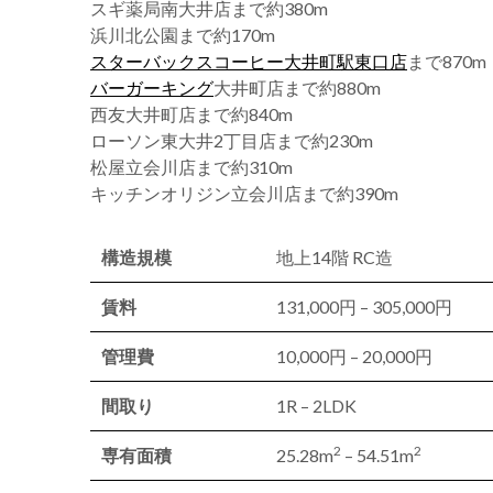
スギ薬局南大井店まで約380m
浜川北公園まで約170m
スターバックスコーヒー大井町駅東口店
まで870m
バーガーキング
大井町店まで約880m
西友大井町店まで約840m
ローソン東大井2丁目店まで約230m
松屋立会川店まで約310m
キッチンオリジン立会川店まで約390m
構造規模
地上14階 RC造
賃料
131,000円 – 305,000円
管理費
10,000円 – 20,000円
間取り
1R – 2LDK
2
2
専有面積
25.28m
– 54.51m