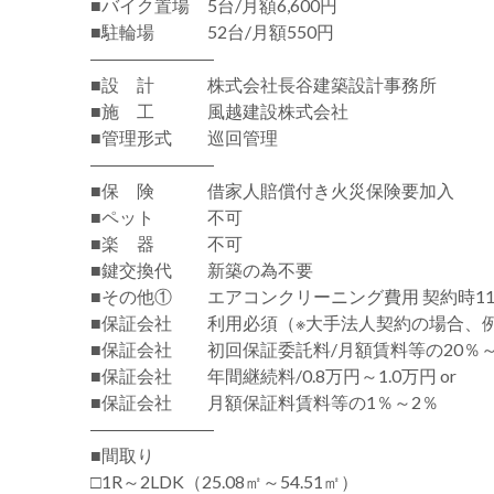
■バイク置場 5台/月額6,600円
■駐輪場 52台/月額550円
―――――――
■設 計 株式会社長谷建築設計事務所
■施 工 風越建設株式会社
■管理形式 巡回管理
―――――――
■保 険 借家人賠償付き火災保険要加入
■ペット 不可
■楽 器 不可
■鍵交換代 新築の為不要
■その他① エアコンクリーニング費用 契約時11,
■保証会社 利用必須（※大手法人契約の場合、
■保証会社 初回保証委託料/月額賃料等の20％～
■保証会社 年間継続料/0.8万円～1.0万円 or
■保証会社 月額保証料賃料等の1％～2％
―――――――
■間取り
□1R～2LDK（25.08㎡～54.51㎡）