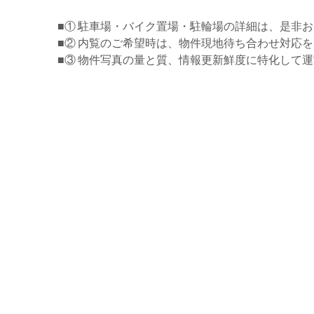
■① 駐車場・バイク置場・駐輪場の詳細は、是非
■② 内覧のご希望時は、物件現地待ち合わせ対応
■③ 物件写真の量と質、情報更新鮮度に特化して