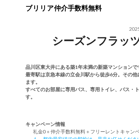
Skip
ブリリア仲介手数料無料
to
content
20
シーズンフラッ
品川区東大井にある築1年未満の新築マンションで
最寄駅は京急本線の立会川駅から徒歩6分。その他
ます。
すべてのお部屋に専用バス、専用トイレ、バス・
す。
キャンペーン情報
礼金0
＋
仲介手数料無料
＋
フリーレント
キャン
１．都内最安値での契約は、是非お任せくださ