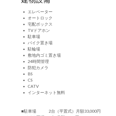
エレベーター
オートロック
宅配ボックス
TVドアホン
駐車場
バイク置き場
駐輪場
敷地内ゴミ置き場
24時間管理
防犯カメラ
BS
CS
CATV
インターネット無料
■駐車場 2台（平置式）月額33,000円