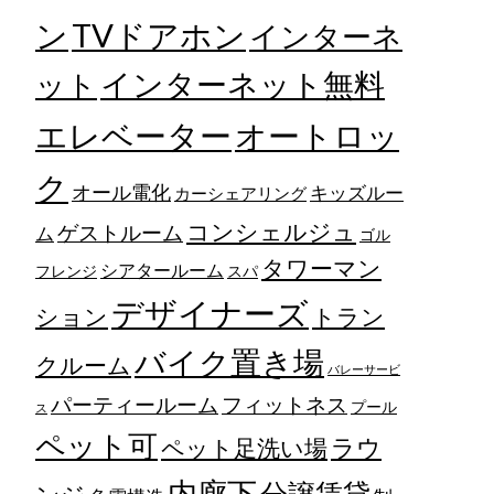
TVドアホン
ン
インターネ
ット
インターネット無料
エレベーター
オートロッ
ク
オール電化
キッズルー
カーシェアリング
コンシェルジュ
ゲストルーム
ム
ゴル
タワーマン
シアタールーム
フレンジ
スパ
デザイナーズ
トラン
ション
バイク置き場
クルーム
バレーサービ
フィットネス
パーティールーム
プール
ス
ペット可
ラウ
ペット足洗い場
内廊下
分譲賃貸