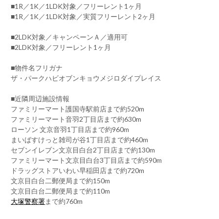
■1R／1K／1LDK対象／フリーレント1ヶ月
■1R／1K／1LDK対象／実質フリーレント2ヶ月
■2LDK対象／キャンペーンＡ／適用可
■2LDK対象／フリーレント1ヶ月
■物件名フリガナ
ザ・パークハビオブンキョウメジロダイプレイス
■近隣周辺施設情報
ファミリーマート護国寺駅前店まで約520m
ファミリーマート音羽2丁目店まで約630m
ローソン 文京音羽1丁目店まで約960m
まいばすけっと雑司が谷1丁目店まで約460m
セブンイレブン文京目白台2丁目店まで約130m
ファミリーマート文京目白台3丁目店まで約590m
ドラッグストアいわい早稲田店まで約720m
文京目白台二郵便局まで約150m
文京目白台二郵便局まで約110m
大塚警察署
まで約760m