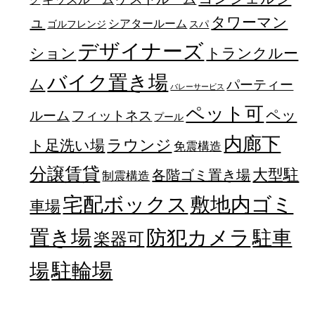
ュ
タワーマン
シアタールーム
ゴルフレンジ
スパ
デザイナーズ
トランクルー
ション
バイク置き場
ム
パーティー
バレーサービス
ペット可
ペッ
フィットネス
ルーム
プール
内廊下
ラウンジ
ト足洗い場
免震構造
分譲賃貸
大型駐
各階ゴミ置き場
制震構造
宅配ボックス
敷地内ゴミ
車場
置き場
防犯カメラ
駐車
楽器可
駐輪場
場