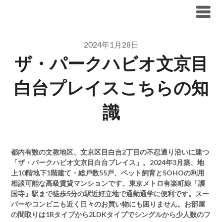
Skip
ブリリア仲介手数料無料
to
content
2024年1月28日
ザ・パークハビオ文京目
白台プレイスこちらの知
識
都内有数の文教地区、文京区目白台2丁目の不忍通り沿いに建つ
「ザ・パークハビオ文京目白台プレイス」。2024年3月築、地
上10階地下1階建て・総戸数55戸、ペット飼育とSOHOの利用
相談可能な高級賃貸マンションです。東京メトロ有楽町線「護
国寺」駅まで徒歩5分の駅近好立地で通勤通学に便利です。スー
パーやコンビニも近く日々のお買い物にも困りません。お部屋
の間取りは1Rタイプから2LDKタイプでシングルから少人数のフ