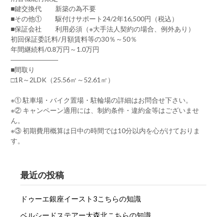
■鍵交換代 新築の為不要
■その他① 駆付けサポート24/2年16,500円（税込）
■保証会社 利用必須（※大手法人契約の場合、例外あり）
初回保証委託料/月額賃料等の30％～50％
年間継続料/0.8万円～1.0万円
―――――――
■間取り
□1R～2LDK（25.56㎡～52.61㎡）
※① 駐車場・バイク置場・駐輪場の詳細はお問合せ下さい。
※② キャンペーン適用には、制約条件・違約金等はございませ
ん。
※③ 初期費用概算は日中の時間では10分以内を心がけておりま
す。
最近の投稿
ドゥーエ銀座イースト3こちらの知識
ベルシードステアー大森北こちらの知識