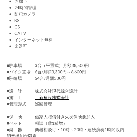
内廊下
24時間管理
防犯カメラ
BS
CS
CATV
インターネット無料
楽器可
■駐車場 3台（平置式）月額38,500円
■バイク置場 6台/月額3,300円～6,600円
■駐輪場 54台/月額330円
―――――――
■設 計 株式会社現代綜合設計
■施 工
工新建設株式会社
■管理形式 巡回管理
―――――――
■保 険 借家人賠償付き火災保険要加入
■ペット 相談（敷1積増）
■楽 器 楽器相談可・10時～20時・連続演奏1時間以内
消音機能付限定