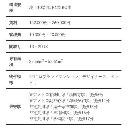
構造規
地上10階 地下1階 RC造
模
賃料
122,000円 – 260,000円
管理費
10,000円 – 20,000円
間取り
1R – 2LDK
専有面
2
2
25.56m
– 52.61m
積
物件特
REIT系ブランドマンション、デザイナーズ、ペッ
徴
ト可
東京メトロ有楽町線「護国寺駅」徒歩5分
東京メトロ副都心線「雑司が谷駅」徒歩12分
最寄駅
都電荒川線「鬼子母神前駅」徒歩13分
都電荒川線「早稲田駅」徒歩16分
都電荒川線「学習院下駅」徒歩17分