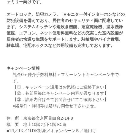
ァミリー向けです。
オートロック、防犯カメラ、TVモニター付インターホンなどの
防犯設備を備えており、居住者のセキュリティ面に配慮してい
ます。システムキッチンや追炊き機能、浴室乾燥機、温水洗浄
便座、エアコン、ネット使用料無料などの充実した室内設備が
居住者の快適な生活をサポートします。駐輪場やバイク置場、
駐車場、宅配ボックスなど共用設備も充実しております。
キャンペーン情報
礼金0
＋
仲介手数料無料
＋
フリーレント
キャンペーン中で
す。
【①．キャンペーン適用はお気軽にご連絡下さい】
【②．各部屋毎にキャンペーン内容が異なります】
【③．詳細内容は全てお問合せにてご確認下さい】
※諸条件・詳細等は是非お問合せ下さいませ。
住 所 東京都文京区目白台2-14-8
概 要 地上10階 地下1階 RC造
■1R／1K／1LDK対象／キャンペーンＢ／適用可