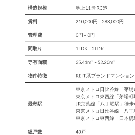
構造規模
地上11階 RC造
賃料
210,000円 – 288,000円
管理費
0円 – 0円
間取り
1LDK – 2LDK
2
2
専有面積
35.41m
– 52.20m
物件特徴
REIT系ブランドマンショ
東京メトロ日比谷線「茅場
東京メトロ東西線「茅場町
最寄駅
JR京葉線「八丁堀駅」徒歩
東京メトロ日比谷線「八丁
東京メトロ東西線「日本橋
総戸数
48戸