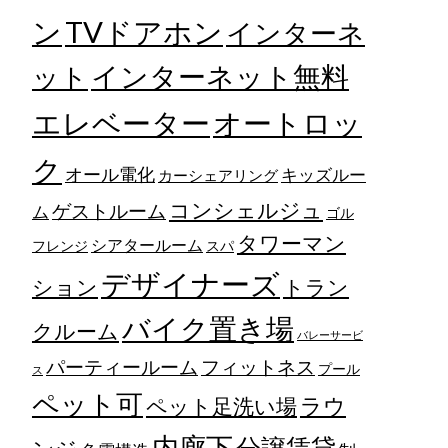
TVドアホン
ン
インターネ
ット
インターネット無料
エレベーター
オートロッ
ク
オール電化
キッズルー
カーシェアリング
コンシェルジュ
ゲストルーム
ム
ゴル
タワーマン
シアタールーム
フレンジ
スパ
デザイナーズ
トラン
ション
バイク置き場
クルーム
バレーサービ
フィットネス
パーティールーム
プール
ス
ペット可
ラウ
ペット足洗い場
内廊下
分譲賃貸