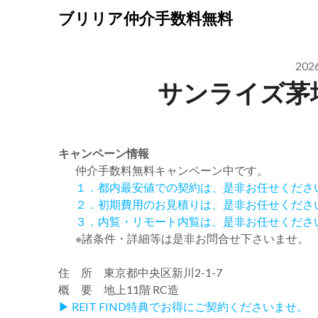
Skip
ブリリア仲介手数料無料
to
content
20
サンライズ茅
キャンペーン情報
仲介手数料無料
キャンペーン中です。
１．都内最安値での契約は、是非お任せくださ
２．初期費用のお見積りは、是非お任せくださ
３．内覧・リモート内覧は、是非お任せくださ
※諸条件・詳細等は是非お問合せ下さいませ。
住 所 東京都中央区新川2-1-7
概 要 地上11階 RC造
▶ REIT FIND特典でお得にご契約くださいませ。