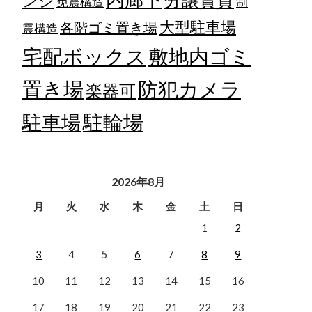
ンジ
免震構造
制
大型駐車場
各階ゴミ置き場
震構造
宅配ボックス
敷地内ゴミ
置き場
防犯カメラ
楽器可
駐輪場
駐車場
2026年8月
月
火
水
木
金
土
日
1
2
3
4
5
6
7
8
9
10
11
12
13
14
15
16
17
18
19
20
21
22
23