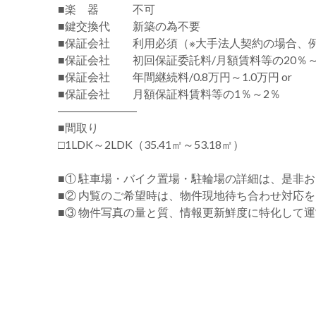
■楽 器 不可
■鍵交換代 新築の為不要
■保証会社 利用必須（※大手法人契約の場合、
■保証会社 初回保証委託料/月額賃料等の20％～
■保証会社 年間継続料/0.8万円～1.0万円 or
■保証会社 月額保証料賃料等の1％～2％
―――――――
■間取り
□1LDK～2LDK（35.41㎡～53.18㎡）
■① 駐車場・バイク置場・駐輪場の詳細は、是非
■② 内覧のご希望時は、物件現地待ち合わせ対応
■③ 物件写真の量と質、情報更新鮮度に特化して