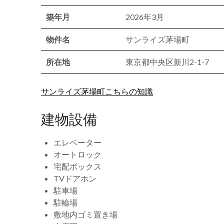
築年月
2026年3月
物件名
サンライズ茅場町
所在地
東京都中央区新川2-1-7
サンライズ茅場町こちらの知識
建物設備
エレベーター
オートロック
宅配ボックス
TVドアホン
駐車場
駐輪場
敷地内ゴミ置き場