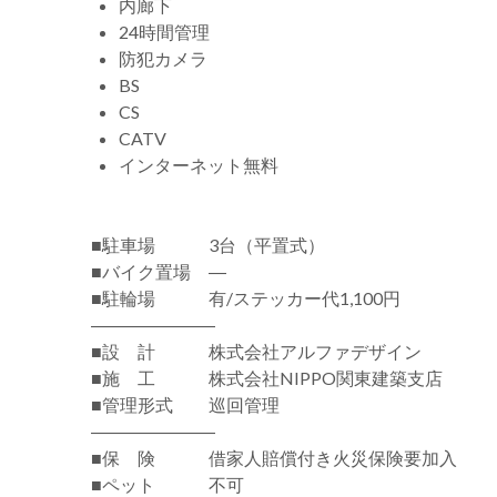
内廊下
24時間管理
防犯カメラ
BS
CS
CATV
インターネット無料
■駐車場 3台（平置式）
■バイク置場 ―
■駐輪場 有/ステッカー代1,100円
―――――――
■設 計 株式会社アルファデザイン
■施 工 株式会社NIPPO関東建築支店
■管理形式 巡回管理
―――――――
■保 険 借家人賠償付き火災保険要加入
■ペット 不可