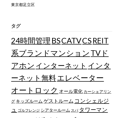
東京都足立区
タグ
24時間管理
BS
CATV
CS
REIT
TVド
系ブランドマンション
アホン
インターネット
インタ
エレベーター
ーネット無料
オートロック
オール電化
カーシェアリン
コンシェルジ
ゲストルーム
キッズルーム
グ
ュ
タワーマン
シアタールーム
ゴルフレンジ
スパ