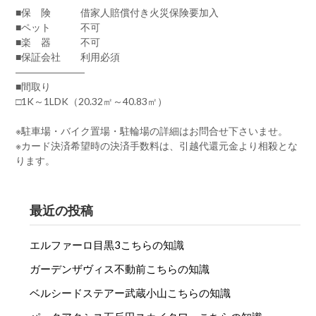
■保 険 借家人賠償付き火災保険要加入
■ペット 不可
■楽 器 不可
■保証会社 利用必須
―――――――
■間取り
□1K～1LDK（20.32㎡～40.83㎡）
※駐車場・バイク置場・駐輪場の詳細はお問合せ下さいませ。
※カード決済希望時の決済手数料は、引越代還元金より相殺とな
ります。
最近の投稿
エルファーロ目黒3こちらの知識
ガーデンザヴィス不動前こちらの知識
ベルシードステアー武蔵小山こちらの知識