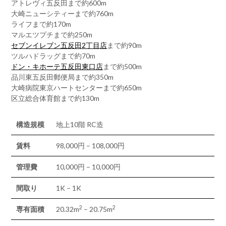
アトレヴィ五反田まで約600m
大崎ニューシティーまで約760m
ライフまで約170m
マルエツプチまで約250m
セブンイレブン五反田2丁目店
まで約90m
ツルハドラッグまで約70m
ドン・キホーテ五反田東口店
まで約500m
品川東五反田郵便局まで約350m
大崎病院東京ハートセンターまで約650m
区立総合体育館まで約130m
構造規模
地上10階 RC造
賃料
98,000円 – 108,000円
管理費
10,000円 – 10,000円
間取り
1K – 1K
2
2
専有面積
20.32m
– 20.75m