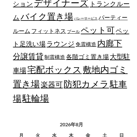
デザイナーズ
トランクルー
ション
バイク置き場
ム
パーティー
バレーサービス
ペット可
ペッ
フィットネス
ルーム
プール
内廊下
ラウンジ
ト足洗い場
免震構造
分譲賃貸
大型駐
各階ゴミ置き場
制震構造
宅配ボックス
敷地内ゴミ
車場
置き場
防犯カメラ
駐車
楽器可
駐輪場
場
2026年8月
月
火
水
木
金
土
日