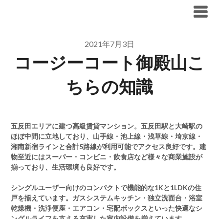
Skip
ブリリア仲介手数料無料
to
content
2021年7月3日
コージーコート御殿山こ
ちらの知識
五反田エリアに建つ高級賃貸マンション。五反田駅と大崎駅の
ほぼ中間に立地しており、山手線・池上線・浅草線・埼京線・
湘南新宿ラインと合計5路線が利用可能でアクセス良好です。建
物至近にはスーパー・コンビニ・飲食店など様々な商業施設が
揃っており、生活環境も良好です。
シングルユーザー向けのコンパクトで機能的な1Kと1LDKの住
戸を揃えています。ガスシステムキッチン・独立洗面台・浴室
乾燥機・洗浄便座・エアコン・宅配ボックスといった快適なシ
ングルライフを支える充実した室内設備を揃えています。