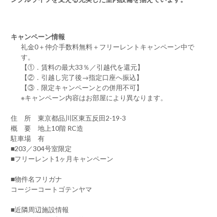
キャンペーン情報
礼金0
＋
仲介手数料無料
＋
フリーレント
キャンペーン中で
す。
【①．賃料の最大33％／引越代を還元】
【②．引越し完了後→指定口座へ振込】
【③．限定キャンペーンとの併用不可】
※キャンペーン内容はお部屋により異なります。
住 所 東京都品川区東五反田2-19-3
概 要 地上10階 RC造
駐車場 有
■203／304号室限定
■フリーレント1ヶ月キャンペーン
■物件名フリガナ
コージーコートゴテンヤマ
■近隣周辺施設情報