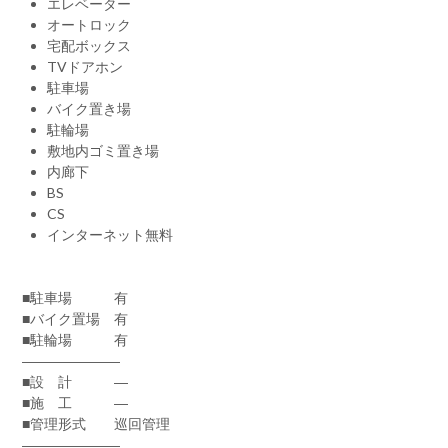
エレベーター
オートロック
宅配ボックス
TVドアホン
駐車場
バイク置き場
駐輪場
敷地内ゴミ置き場
内廊下
BS
CS
インターネット無料
■駐車場 有
■バイク置場 有
■駐輪場 有
―――――――
■設 計 ―
■施 工 ―
■管理形式 巡回管理
―――――――