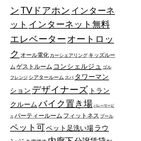
TVドアホン
ン
インターネ
ット
インターネット無料
エレベーター
オートロッ
ク
オール電化
キッズルー
カーシェアリング
コンシェルジュ
ゲストルーム
ム
ゴル
タワーマン
シアタールーム
フレンジ
スパ
デザイナーズ
トラン
ション
バイク置き場
クルーム
バレーサービ
フィットネス
パーティールーム
プール
ス
ペット可
ラウ
ペット足洗い場
内廊下
分譲賃貸