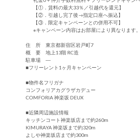
【①．賃料の最大33％／引越代を還元】
【②．引越し完了後→指定口座へ振込】
【③．限定キャンペーンとの併用不可】
※キャンペーン内容はお部屋により異なります
住 所 東京都新宿区岩戸町7
概 要 地上13階 RC造
駐車場 ―
■フリーレント1ヶ月キャンペーン
■物件名フリガナ
コンフォリアカグラザカデュー
COMFORIA 神楽坂 DEUX
■近隣周辺施設情報
キッチンコート神楽坂店まで約260m
KIMURAYA 神楽坂まで約320m
よしや神楽坂店まで約300m