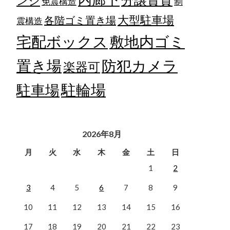
ンジ
免震構造
制
大型駐車場
各階ゴミ置き場
震構造
宅配ボックス
敷地内ゴミ
置き場
防犯カメラ
楽器可
駐輪場
駐車場
2026年8月
月
火
水
木
金
土
日
1
2
3
4
5
6
7
8
9
10
11
12
13
14
15
16
17
18
19
20
21
22
23