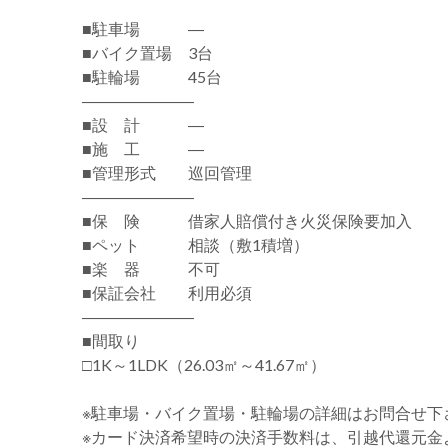
■駐車場 ―
■バイク置場 3台
■駐輪場 45台
―――――――
■設 計 ―
■施 工 ―
■管理形式 巡回管理
―――――――
■保 険 借家人賠償付き火災保険要加入
■ペット 相談（敷1積増）
■楽 器 不可
■保証会社 利用必須
―――――――
■間取り
□1K～1LDK（26.03㎡～41.67㎡）
※駐車場・バイク置場・駐輪場の詳細はお問合せ下
※カード決済希望時の決済手数料は、引越代還元金