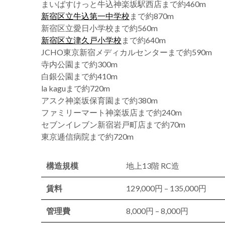
まいばすけっと牛込神楽坂駅西店まで約460m
新宿区立牛込第一中学校
まで約870m
新宿区立愛日小学校まで約560m
新宿区立津久戸小学校
まで約640m
JCHO東京新宿メディカルセンターまで約590m
寺内公園まで約300m
白銀公園まで約410m
la kaguまで約720m
アスク神楽坂保育園まで約380m
ファミリーマート神楽坂店まで約240m
セブンイレブン新宿岩戸町店まで約70m
東京逓信病院まで約720m
構造規模
地上13階 RC造
賃料
129,000円 – 135,000円
管理費
8,000円 – 8,000円