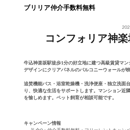
Skip
ブリリア仲介手数料無料
to
content
20
コンフォリア神楽
牛込神楽坂駅徒歩1分の好立地に建つ高級賃貸マン
デザインにクリアパネルのバルコニーウォールが
追焚機能バス・浴室乾燥機・洗浄便座・独立洗面
り、快適な生活をサポートします。マンション近
を愉しめます。ペット飼育が相談可能です。
キャンペーン情報
礼金0
＋
仲介手数料無料
＋
フリーレント
キャン