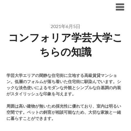
Skip
ブリリア仲介手数料無料
to
content
2021年6月5日
コンフォリア学芸大学こ
ちらの知識
学芸大学エリアの閑静な住宅街に立地する高級賃貸マンショ
ン。低層のフォルムが落ち着いた住宅街に馴染んでいます。シ
ックな淡色使いによるモダンな外観とシンプルな白基調の内装
がスタイリッシュな印象を与えます。
周囲は高い建物が無いため採光性に優れており、室内は明るい
空間です。ペットの飼育が相談可能なため、大切な家族と一緒
に暮らすことができます。