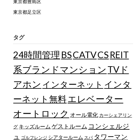
東京都豊島区
東京都足立区
タグ
24時間管理
BS
CATV
CS
REIT
TVド
系ブランドマンション
アホン
インターネット
インタ
エレベーター
ーネット無料
オートロック
オール電化
カーシェアリン
コンシェルジ
ゲストルーム
キッズルーム
グ
ュ
タワーマン
シアタールーム
ゴルフレンジ
スパ