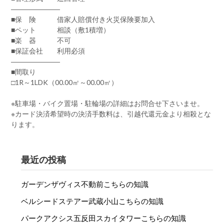
―――――――
■保 険 借家人賠償付き火災保険要加入
■ペット 相談（敷1積増）
■楽 器 不可
■保証会社 利用必須
―――――――
■間取り
□1R～1LDK（00.00㎡～00.00㎡）
※駐車場・バイク置場・駐輪場の詳細はお問合せ下さいませ。
※カード決済希望時の決済手数料は、引越代還元金より相殺とな
ります。
最近の投稿
ガーデンザヴィス不動前こちらの知識
ベルシードステアー武蔵小山こちらの知識
パークアクシス五反田スカイタワーこちらの知識