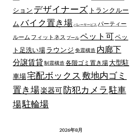
デザイナーズ
トランクルー
ション
バイク置き場
ム
パーティー
バレーサービス
ペット可
ペッ
フィットネス
ルーム
プール
内廊下
ラウンジ
ト足洗い場
免震構造
分譲賃貸
大型駐
各階ゴミ置き場
制震構造
宅配ボックス
敷地内ゴミ
車場
置き場
防犯カメラ
駐車
楽器可
駐輪場
場
2026年8月