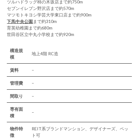
ツルハドラッグ柿の木坂店まで約750m
セブンイレブン野沢店まで約570m
マツモトキヨシ学芸大学東口店まで約900m
下馬中央公園
まで約310m
育英幼稚園まで約680m
世田谷区立中丸小学校まで約920m
構造規
地上4階 RC造
模
賃料
–
管理費
–
間取り
–
専有面
–
積
物件特
REIT系ブランドマンション、デザイナーズ、ペッ
徴
ト可