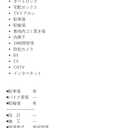
オートロック
宅配ボックス
TVドアホン
駐車場
駐輪場
敷地内ゴミ置き場
内廊下
24時間管理
防犯カメラ
BS
CS
CATV
インターネット
■駐車場 有
■バイク置場 ―
■駐輪場 有
―――――――
■設 計 ―
■施 工 ―
■管理形式 巡回管理