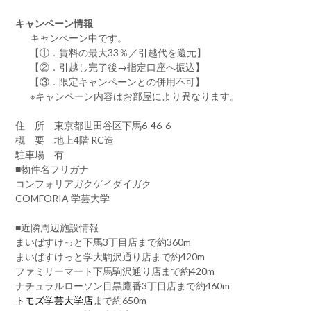
キャンペーン情報
キャンペーン中です。
【①．賃料の最大33％／引越代を還元】
【②．引越し完了後→指定口座へ振込】
【③．限定キャンペーンとの併用不可】
※キャンペーン内容はお部屋により異なります。
住 所 東京都世田谷区下馬6-46-6
概 要 地上4階 RC造
駐車場 有
■物件名フリガナ
コンフォリアガクゲイダイガク
COMFORIA 学芸大学
■近隣周辺施設情報
まいばすけっと下馬3丁目店まで約360m
まいばすけっと学大駒沢通り店まで約420m
ファミリーマート下馬駒沢通り店まで約420m
ナチュラルローソン目黒鷹番3丁目店まで約460m
トモズ学芸大学店
まで約650m