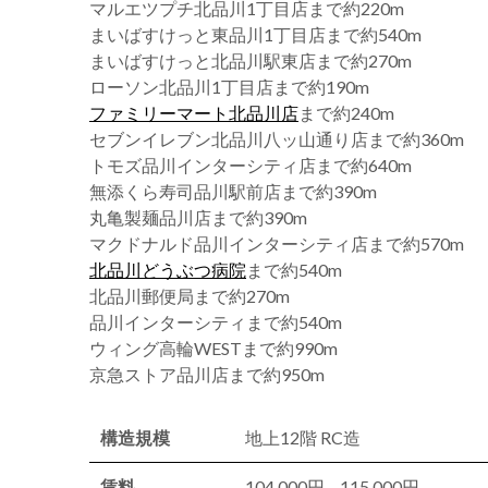
マルエツプチ北品川1丁目店まで約220m
まいばすけっと東品川1丁目店まで約540m
まいばすけっと北品川駅東店まで約270m
ローソン北品川1丁目店まで約190m
ファミリーマート北品川店
まで約240m
セブンイレブン北品川八ッ山通り店まで約360m
トモズ品川インターシティ店まで約640m
無添くら寿司品川駅前店まで約390m
丸亀製麺品川店まで約390m
マクドナルド品川インターシティ店まで約570m
北品川どうぶつ病院
まで約540m
北品川郵便局まで約270m
品川インターシティまで約540m
ウィング高輪WESTまで約990m
京急ストア品川店まで約950m
構造規模
地上12階 RC造
賃料
104,000円 – 115,000円