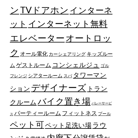
TVドアホン
ン
インターネ
ット
インターネット無料
エレベーター
オートロッ
ク
オール電化
キッズルー
カーシェアリング
コンシェルジュ
ゲストルーム
ム
ゴル
タワーマン
シアタールーム
フレンジ
スパ
デザイナーズ
トラン
ション
バイク置き場
クルーム
バレーサービ
フィットネス
パーティールーム
プール
ス
ペット可
ラウ
ペット足洗い場
内廊下
分譲賃貸