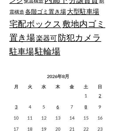
ンジ
免震構造
制
大型駐車場
各階ゴミ置き場
震構造
宅配ボックス
敷地内ゴミ
置き場
防犯カメラ
楽器可
駐輪場
駐車場
2026年8月
月
火
水
木
金
土
日
1
2
3
4
5
6
7
8
9
10
11
12
13
14
15
16
17
18
19
20
21
22
23