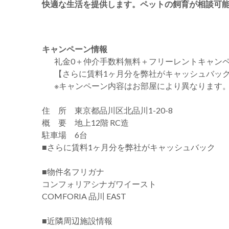
快適な生活を提供します。ペットの飼育が相談可
キャンペーン情報
礼金0
＋
仲介手数料無料
＋
フリーレント
キャン
【さらに賃料1ヶ月分を弊社がキャッシュバッ
※キャンペーン内容はお部屋により異なります
住 所 東京都品川区北品川1-20-8
概 要 地上12階 RC造
駐車場 6台
■さらに賃料1ヶ月分を弊社がキャッシュバック
■物件名フリガナ
コンフォリアシナガワイースト
COMFORIA 品川 EAST
■近隣周辺施設情報