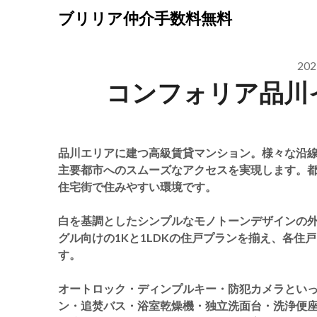
Skip
ブリリア仲介手数料無料
to
content
20
コンフォリア品川
品川エリアに建つ高級賃貸マンション。様々な沿線
主要都市へのスムーズなアクセスを実現します。
住宅街で住みやすい環境です。
白を基調としたシンプルなモノトーンデザインの
グル向けの1Kと1LDKの住戸プランを揃え、各
す。
オートロック・ディンプルキー・防犯カメラといっ
ン・追焚バス・浴室乾燥機・独立洗面台・洗浄便