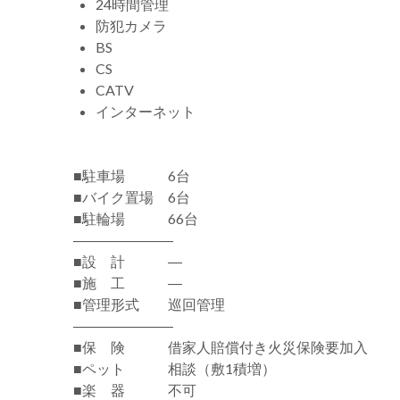
24時間管理
防犯カメラ
BS
CS
CATV
インターネット
■駐車場 6台
■バイク置場 6台
■駐輪場 66台
―――――――
■設 計 ―
■施 工 ―
■管理形式 巡回管理
―――――――
■保 険 借家人賠償付き火災保険要加入
■ペット 相談（敷1積増）
■楽 器 不可