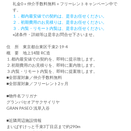
礼金0
＋
仲介手数料無料
＋
フリーレント
キャンペーン中で
す。
１．都内最安値での契約は、是非お任せください。
２．初期費用のお見積りは、是非お任せください。
３．内覧・リモート内覧は、是非お任せください。
※諸条件・詳細等は是非お問合せ下さいませ。
住 所 東京都台東区千束2-19-4
概 要 地上14階 RC造
１.都内最安値での契約を、即時に提示致します。
２.初期費用のお見積りを、即時に案内致します。
３.内覧・リモート内覧を、即時に提案致します。
■全部屋対象／仲介手数料無料
■全部屋対象／フリーレント2ヶ月
■物件名フリガナ
グランパセオアサクサイリヤ
GRAN PASEO 浅草入谷
■近隣周辺施設情報
まいばすけっと千束3丁目店まで約290m