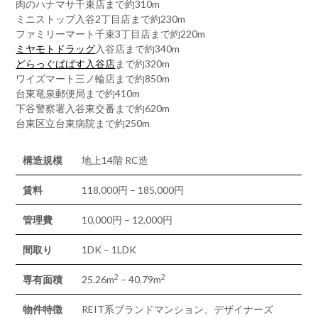
肉のハナマサ千束店まで約310m
ミニストップ入谷2丁目店まで約230m
ファミリーマート千束3丁目店まで約220m
ミヤモトドラッグ
入谷店まで約340m
どらっぐぱぱす入谷店
まで約320m
ワイズマート三ノ輪店まで約850m
台東竜泉郵便局まで約410m
下谷警察署入谷東交番まで約620m
台東区立台東病院まで約250m
構造規模
地上14階 RC造
賃料
118,000円 – 185,000円
管理費
10,000円 – 12,000円
間取り
1DK – 1LDK
2
2
専有面積
25.26m
– 40.79m
物件特徴
REIT系ブランドマンション、デザイナーズ