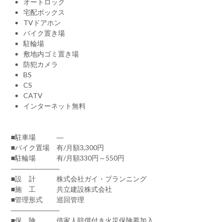
オートロック
宅配ボックス
TVドアホン
バイク置き場
駐輪場
敷地内ゴミ置き場
防犯カメラ
BS
CS
CATV
インターネット無料
■駐車場 ―
■バイク置場 有/月額3,300円
■駐輪場 有/月額330円～550円
―――――――
■設 計 株式会社ガイ・プランニング
■施 工 共立建設株式会社
■管理形式 巡回管理
―――――――
■保 険 借家人賠償付き火災保険要加入