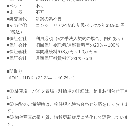
■ペット 不可
■楽 器 不可
■鍵交換代 新築の為不要
■その他① コンシェリア24安心入居パック/2年38,500 円
（税込）
■保証会社 利用必須（※大手法人契約の場合、例外あり）
■保証会社 初回保証委託料/月額賃料等の20％～100％
■保証会社 年間継続料/0.8万円～1.0万円 or
■保証会社 月額保証料賃料等の1％～2％
―――――――
■間取り
□1DK～1LDK（25.26㎡～40.79㎡）
■① 駐車場・バイク置場・駐輪場の詳細は、是非お問合せ下さ
い。
■② 内覧のご希望時は、物件現地待ち合わせ対応をしておりま
す。
■③ 物件写真の量と質、情報更新鮮度に特化して運営していま
す。