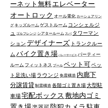
エレベーター
ーネット無料
オートロック
オール電化
カーシェアリン
コンシェルジ
ゲストルーム
キッズルーム
グ
ュ
タワーマン
シアタールーム
ゴルフレンジ
スパ
デザイナーズ
トランクルー
ション
バイク置き場
ム
パーティー
バレーサービス
ペット可
ペッ
フィットネス
ルーム
プール
内廊下
ラウンジ
ト足洗い場
免震構造
分譲賃貸
大型駐
各階ゴミ置き場
制震構造
宅配ボックス
敷地内ゴミ
車場
置き場
防犯カメラ
駐車
楽器可