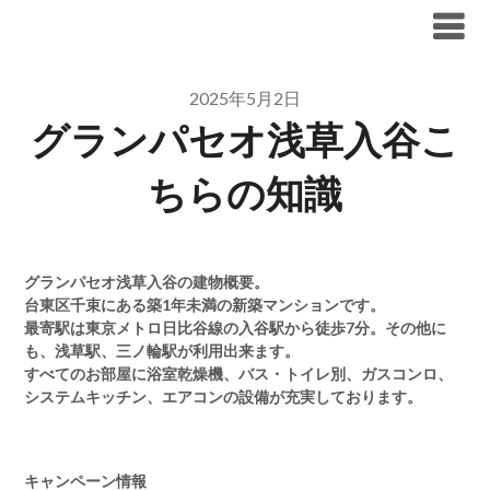
Skip
ブリリア仲介手数料無料
to
content
2025年5月2日
グランパセオ浅草入谷こ
ちらの知識
グランパセオ浅草入谷の建物概要。
台東区千束にある築1年未満の新築マンションです。
最寄駅は東京メトロ日比谷線の入谷駅から徒歩7分。その他に
も、浅草駅、三ノ輪駅が利用出来ます。
すべてのお部屋に浴室乾燥機、バス・トイレ別、ガスコンロ、
システムキッチン、エアコンの設備が充実しております。
キャンペーン情報