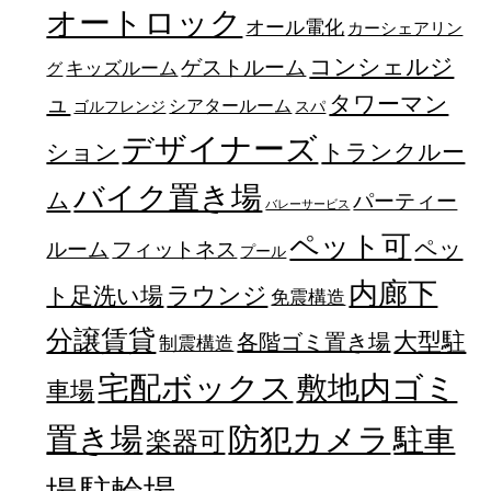
オートロック
オール電化
カーシェアリン
コンシェルジ
ゲストルーム
キッズルーム
グ
ュ
タワーマン
シアタールーム
ゴルフレンジ
スパ
デザイナーズ
トランクルー
ション
バイク置き場
ム
パーティー
バレーサービス
ペット可
ペッ
フィットネス
ルーム
プール
内廊下
ラウンジ
ト足洗い場
免震構造
分譲賃貸
大型駐
各階ゴミ置き場
制震構造
宅配ボックス
敷地内ゴミ
車場
置き場
防犯カメラ
駐車
楽器可
駐輪場
場