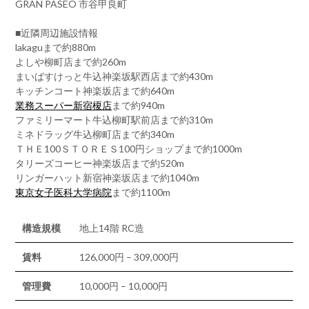
GRAN PASEO 市谷甲良町
■近隣周辺施設情報
lakaguまで約880m
よしや柳町店まで約260m
まいばすけっと牛込神楽坂駅西店まで約430m
キッチンコート神楽坂店まで約640m
業務スーパー新宿榎店
まで約940m
ファミリーマート牛込柳町駅前店まで約310m
ミネドラッグ牛込柳町店まで約340m
ＴＨＥ100ＳＴＯＲＥＳ100円ショップまで約1000m
タリーズコーヒー神楽坂店まで約520m
リンガーハット新宿神楽坂店まで約1040m
東京女子医科大学病院
まで約1100m
構造規模
地上14階 RC造
賃料
126,000円 – 309,000円
管理費
10,000円 – 10,000円