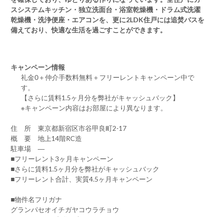
スシステムキッチン・独立洗面台・浴室乾燥機・ドラム式洗濯
乾燥機・洗浄便座・エアコンを、更に2LDK住戸には追焚バスを
備えており、快適な生活を過ごすことができます。
キャンペーン情報
礼金0
＋
仲介手数料無料
＋
フリーレント
キャンペーン中で
す。
【さらに賃料1.5ヶ月分を弊社がキャッシュバック】
※キャンペーン内容はお部屋により異なります。
住 所 東京都新宿区市谷甲良町2-17
概 要 地上14階RC造
駐車場 ―
■フリーレント3ヶ月キャンペーン
■さらに賃料1.5ヶ月分を弊社がキャッシュバック
■フリーレント合計、実質4.5ヶ月キャンペーン
■物件名フリガナ
グランパセオイチガヤコウラチョウ