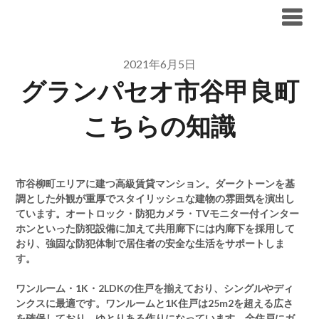
Skip
ブリリア仲介手数料無料
to
content
2021年6月5日
グランパセオ市谷甲良町
こちらの知識
市谷柳町エリアに建つ高級賃貸マンション。ダークトーンを基
調とした外観が重厚でスタイリッシュな建物の雰囲気を演出し
ています。オートロック・防犯カメラ・TVモニター付インター
ホンといった防犯設備に加えて共用廊下には内廊下を採用して
おり、強固な防犯体制で居住者の安全な生活をサポートしま
す。
ワンルーム・1K・2LDKの住戸を揃えており、シングルやディ
ンクスに最適です。ワンルームと1K住戸は25m2を超える広さ
を確保しており、ゆとりある作りになっています。全住戸にガ