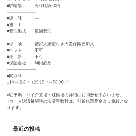
■駐輪場 有/月額550円
―――――――
■設 計 ―
■施 工 ―
■管理形式 巡回管理
―――――――
■保 険 借家人賠償付き火災保険要加入
■ペット 不可
■楽 器 不可
■保証会社 利用必須
―――――――
■間取り
□1K～2LDK（25.15㎡～58.90㎡）
※駐車場・バイク置場・駐輪場の詳細はお問合せ下さいませ。
※カード決済希望時の決済手数料は、引越代還元金より相殺とな
ります。
最近の投稿