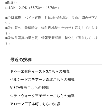
■間取り
□1LDK～2LDK（38.73㎡～48.76㎡）
■① 駐車場・バイク置場・駐輪場の詳細は、是非お問合せ下さ
い。
■② 内覧のご希望時は、物件現地待ち合わせ対応をしておりま
す。
■③ 物件写真の量と質、情報更新鮮度に特化して運営していま
す。
最近の投稿
ドゥーエ銀座イースト3こちらの知識
ベルシードステアー大森北こちらの知識
VISTA豊島こちらの知識
シティウォーク王子デューこちらの知識
アローマ王子本町こちらの知識