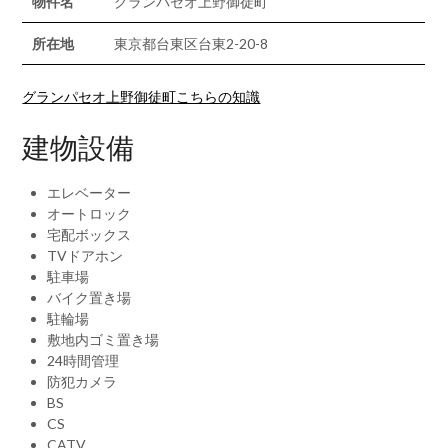
物件名
グランパセオ上野御徒町
所在地
東京都台東区台東2-20-8
グランパセオ上野御徒町こちらの知識
建物設備
エレベーター
オートロック
宅配ボックス
TVドアホン
駐車場
バイク置き場
駐輪場
敷地内ゴミ置き場
24時間管理
防犯カメラ
BS
CS
CATV