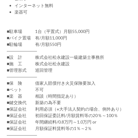
インターネット無料
楽器可
■駐車場 1台（平置式）月額55,000円
■バイク置場 有/月額11,000円
■駐輪場 有/月額550円
―――――――
■設 計 株式会社松永建設一級建築士事務所
■施 工 株式会社松永建設
■管理形式 巡回管理
―――――――
■保 険 借家人賠償付き火災保険要加入
■ペット 不可
■楽 器 相談（時間指定あり）
■鍵交換代 新築の為不要
■保証会社 利用必須（※大手法人契約の場合、例外あり）
■保証会社 初回保証委託料/月額賃料等の20％～100％
■保証会社 年間継続料/0.8万円～1.0万円 or
■保証会社 月額保証料賃料等の1％～2％
―――――――