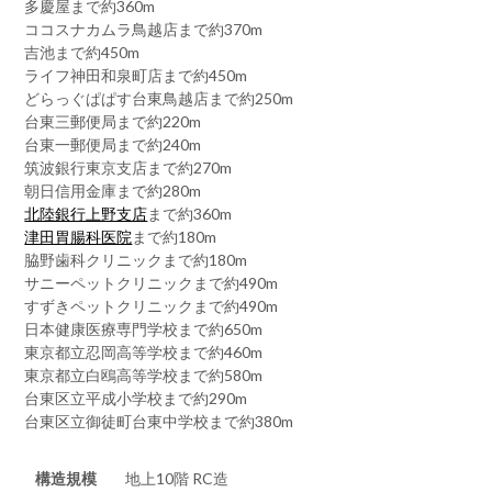
多慶屋まで約360m
ココスナカムラ鳥越店まで約370m
吉池まで約450m
ライフ神田和泉町店まで約450m
どらっぐぱぱす台東鳥越店まで約250m
台東三郵便局まで約220m
台東一郵便局まで約240m
筑波銀行東京支店まで約270m
朝日信用金庫まで約280m
北陸銀行上野支店
まで約360m
津田胃腸科医院
まで約180m
脇野歯科クリニックまで約180m
サニーペットクリニックまで約490m
すずきペットクリニックまで約490m
日本健康医療専門学校まで約650m
東京都立忍岡高等学校まで約460m
東京都立白鴎高等学校まで約580m
台東区立平成小学校まで約290m
台東区立御徒町台東中学校まで約380m
構造規模
地上10階 RC造