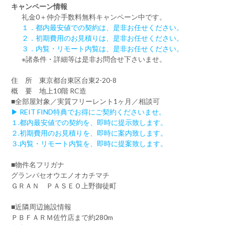
キャンペーン情報
礼金0
＋
仲介手数料無料
キャンペーン中です。
１．都内最安値での契約は、是非お任せください。
２．初期費用のお見積りは、是非お任せください。
３．内覧・リモート内覧は、是非お任せください。
※諸条件・詳細等は是非お問合せ下さいませ。
住 所 東京都台東区台東2-20-8
概 要 地上10階 RC造
■全部屋対象／実質フリーレント1ヶ月／相談可
▶ REIT FIND特典でお得にご契約くださいませ。
１.都内最安値での契約を、即時に提示致します。
２.初期費用のお見積りを、即時に案内致します。
３.内覧・リモート内覧を、即時に提案致します。
■物件名フリガナ
グランパセオウエノオカチマチ
ＧＲＡＮ ＰＡＳＥＯ上野御徒町
■近隣周辺施設情報
ＰＢＦＡＲＭ佐竹店まで約280m