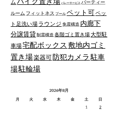
バイク置き場
ム
パーティー
バレーサービス
ペット可
ペッ
フィットネス
ルーム
プール
内廊下
ラウンジ
ト足洗い場
免震構造
分譲賃貸
大型駐
各階ゴミ置き場
制震構造
宅配ボックス
敷地内ゴミ
車場
置き場
防犯カメラ
駐車
楽器可
駐輪場
場
2026年8月
月
火
水
木
金
土
日
1
2