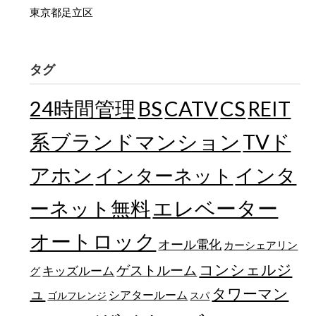
東京都足立区
タグ
24時間管理
BS
CATV
CS
REIT
TVド
系ブランドマンション
アホン
インターネット
インタ
エレベーター
ーネット無料
オートロック
オール電化
カーシェアリン
コンシェルジ
ゲストルーム
キッズルーム
グ
ュ
タワーマン
シアタールーム
ゴルフレンジ
スパ