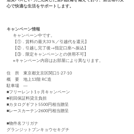
心で快適な生活をサポートします。
キャンペーン情報
キャンペーン中です。
【①．賃料の最大33％／引越代を還元】
【②．引越し完了後→指定口座へ振込】
【③．限定キャンペーンとの併用不可】
※キャンペーン内容はお部屋により異なります。
住 所 東京都文京区関口1-27-10
概 要 地上13階 RC造
駐車場 ―
■フリーレント1ヶ月キャンペーン
■初回保証料貸主負担
■カタログギフト5500円相当贈呈
■レースカーテン2600円相当贈呈
■物件名フリガナ
グランジットブンキョウセキグチ