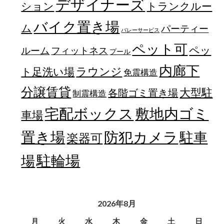
デザイナーズ
トランクルー
ション
バイク置き場
ム
パーティー
バレーサービス
ペット可
ペッ
フィットネス
ルーム
プール
内廊下
ラウンジ
ト足洗い場
免震構造
分譲賃貸
大型駐
各階ゴミ置き場
制震構造
宅配ボックス
敷地内ゴミ
車場
置き場
防犯カメラ
駐車
楽器可
駐輪場
場
2026年8月
月
火
水
木
金
土
日