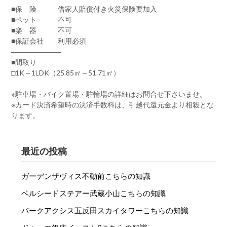
■保 険 借家人賠償付き火災保険要加入
■ペット 不可
■楽 器 不可
■保証会社 利用必須
―――――――
■間取り
□1K～1LDK（25.85㎡～51.71㎡）
※駐車場・バイク置場・駐輪場の詳細はお問合せ下さいませ。
※カード決済希望時の決済手数料は、引越代還元金より相殺とな
ります。
最近の投稿
ガーデンザヴィス不動前こちらの知識
ベルシードステアー武蔵小山こちらの知識
パークアクシス五反田スカイタワーこちらの知識