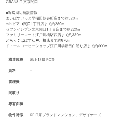
GRANSIT 文京関口
■近隣周辺施設情報
まいばすけっと早稲田鶴巻町店まで約320m
miniピアゴ関口1丁目店まで約260m
セブンイレブン文京関口1丁目店まで約220m
ファミリーマート江戸川橋駅西店まで約330m
どらっぐぱぱす江戸川橋店
まで約870m
ドトールコーヒーショップ江戸川橋新目白通り店まで約600m
構造規模
地上13階 RC造
賃料
–
管理費
–
間取り
–
専有面積
–
物件特徴
REIT系ブランドマンション、デザイナーズ