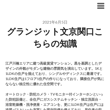
Skip
ブリリア仲介手数料無料
to
content
2021年6月5日
グランジット文京関口こ
ちらの知識
江戸川橋エリアに建つ高級賃貸マンション。黒を基調としたデ
ザインの外観がモダンな建物の雰囲気を演出しています。1Kと
1LDKの住戸を揃えており、シングルやディンクスに最適です。
1LDK住戸は1フロア1住戸の作りになっており、隣接住戸が気に
ならない独立性に優れた住空間です。
オートロック・防犯カメラ・TVモニター付インターホンといっ
た防犯設備と、全住戸にガスシステムキッチン・独立洗面台・
浴室乾燥機・洗浄便座・エアコンを、更に1LDK住戸は住戸には
追焚バスといった充実した室内設備を備えており、居住者の安