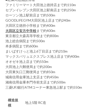
ファミリーマート大田池上徳持店まで約110m
セブンイレブン大田区池上駅南店まで約250m
ローソン池上駅前店まで約500m
GOODLIFEGYM大田区池上店まで約240m
大田区立徳持小学校まで約400m
大田区立安方中学校
まで約400m
東京都立大森高等学校まで約800m
池上総合病院まで約500m
本多病院まで約600m
まいばすけっと池上6丁目店まで約210m
マックスバリュエクスプレス池上店まで約400m
オオゼキ池上店まで約550m
大田池上六郵便局まで約200m
大田東矢口三郵便局まで約850m
城南信用金庫池上支店まで約450m
湘南信用金庫本門寺前支店まで約500m
三菱UFJ銀行ATMコーナー東急池上駅まで約550m
構造規
地上5階 RC造
模