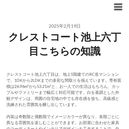
Skip
ブリリア仲介手数料無料
to
content
2025年2月19日
クレストコート池上六丁
目こちらの知識
クレストコート池上六丁目は、地上5階建てのRC造マンション
で、1DKから2LDKまでの多彩な間取りを揃えています。専有面
積は26.96m²から53.21m²と、お一人での生活はもちろん、カッ
プルやファミリーまで幅広く対応可能です。白を基調とした外
観デザインは、周囲の住宅地の中でも存在感を放ち、高級感と
洗練された雰囲気を醸し出しています。
内装は奇数階と偶数階でイメージカラーが異なり、各階ごとに
異なる雰囲気を楽しむことができます。お部屋に合わせた家具
のコーディネートやインテリアデザインを工夫することで、自