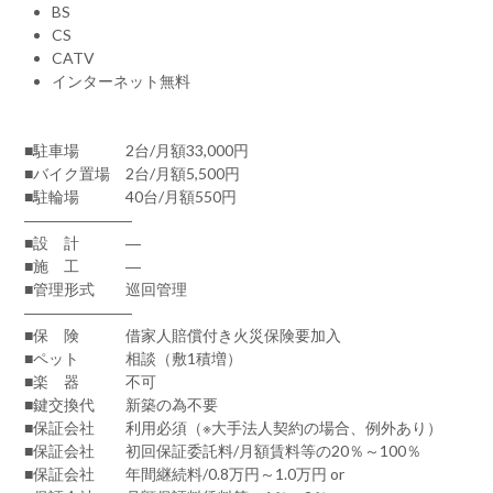
BS
CS
CATV
インターネット無料
■駐車場 2台/月額33,000円
■バイク置場 2台/月額5,500円
■駐輪場 40台/月額550円
―――――――
■設 計 ―
■施 工 ―
■管理形式 巡回管理
―――――――
■保 険 借家人賠償付き火災保険要加入
■ペット 相談（敷1積増）
■楽 器 不可
■鍵交換代 新築の為不要
■保証会社 利用必須（※大手法人契約の場合、例外あり）
■保証会社 初回保証委託料/月額賃料等の20％～100％
■保証会社 年間継続料/0.8万円～1.0万円 or