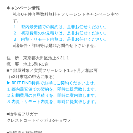
キャンペーン情報
礼金0
＋
仲介手数料無料
＋
フリーレント
キャンペーン中で
す。
１．都内最安値での契約は、是非お任せください。
２．初期費用のお見積りは、是非お任せください。
３．内覧・リモート内覧は、是非お任せください。
※諸条件・詳細等は是非お問合せ下さいませ。
住 所 東京都大田区池上6-31-1
概 要 地上5階 RC造
■全部屋対象／実質フリーレント1.5ヶ月／相談可
（※3月末迄の申込に限る）
▶ REIT FIND特典でお得にご契約くださいませ。
１.都内最安値での契約を、即時に提示致します。
２.初期費用のお見積りを、即時に案内致します。
３.内覧・リモート内覧を、即時に提案致します。
■物件名フリガナ
クレストコートイケガミ6チョウメ
■近隣周辺施設情報