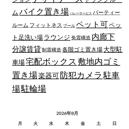
バイク置き場
ム
パーティー
バレーサービス
ペット可
ペッ
フィットネス
ルーム
プール
内廊下
ラウンジ
ト足洗い場
免震構造
分譲賃貸
大型駐
各階ゴミ置き場
制震構造
宅配ボックス
敷地内ゴミ
車場
置き場
防犯カメラ
駐車
楽器可
駐輪場
場
2026年8月
月
火
水
木
金
土
日