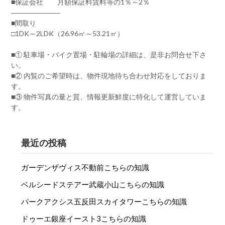
■保証会社 月額保証料賃料等の1％～2％
―――――――
■間取り
□1DK～2LDK（26.96㎡～53.21㎡）
■① 駐車場・バイク置場・駐輪場の詳細は、是非お問合せ下さ
い。
■② 内覧のご希望時は、物件現地待ち合わせ対応をしておりま
す。
■③ 物件写真の量と質、情報更新鮮度に特化して運営していま
す。
最近の投稿
ガーデンザヴィス不動前こちらの知識
ベルシードステアー武蔵小山こちらの知識
パークアクシス五反田スカイタワーこちらの知識
ドゥーエ銀座イースト3こちらの知識