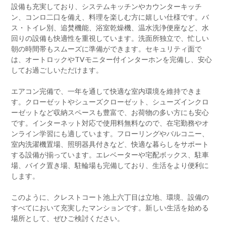
設備も充実しており、システムキッチンやカウンターキッチ
ン、コンロ二口を備え、料理を楽しむ方に嬉しい仕様です。バ
ス・トイレ別、追焚機能、浴室乾燥機、温水洗浄便座など、水
回りの設備も快適性を重視しています。洗面所独立で、忙しい
朝の時間帯もスムーズに準備ができます。セキュリティ面で
は、オートロックやTVモニター付インターホンを完備し、安心
してお過ごしいただけます。
エアコン完備で、一年を通して快適な室内環境を維持できま
す。クローゼットやシューズクローゼット、シューズインクロ
ーゼットなど収納スペースも豊富で、お荷物の多い方にも安心
です。インターネット対応で使用料無料なので、在宅勤務やオ
ンライン学習にも適しています。フローリングやバルコニー、
室内洗濯機置場、照明器具付きなど、快適な暮らしをサポート
する設備が揃っています。エレベーターや宅配ボックス、駐車
場、バイク置き場、駐輪場も完備しており、生活をより便利に
します。
このように、クレストコート池上六丁目は立地、環境、設備の
すべてにおいて充実したマンションです。新しい生活を始める
場所として、ぜひご検討ください。