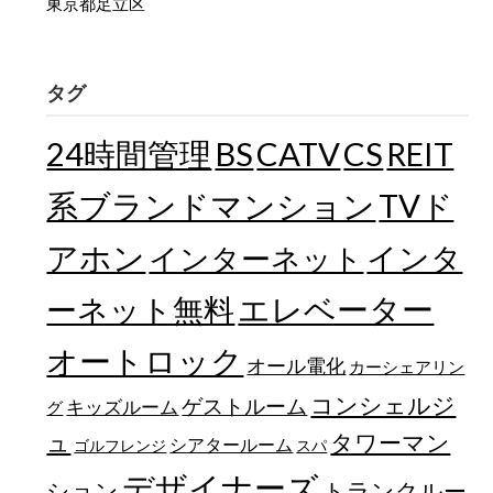
東京都足立区
タグ
24時間管理
BS
CATV
CS
REIT
TVド
系ブランドマンション
アホン
インターネット
インタ
エレベーター
ーネット無料
オートロック
オール電化
カーシェアリン
コンシェルジ
ゲストルーム
キッズルーム
グ
ュ
タワーマン
シアタールーム
ゴルフレンジ
スパ
デザイナーズ
トランクルー
ション