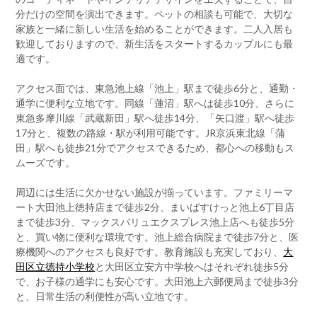
分だけの空間を演出できます。ペットの相談も可能で、大切な
家族と一緒に新しい生活を始めることができます。二人入居も
歓迎しておりますので、新生活をスタートするカップルにも最
適です。
アクセス面では、東急池上線「池上」駅まで徒歩6分と、通勤・
通学に便利な立地です。同線「蓮沼」駅へは徒歩10分、さらに
東急多摩川線「武蔵新田」駅へ徒歩14分、「矢口渡」駅へ徒歩
17分と、複数の路線・駅が利用可能です。JR京浜東北線「蒲
田」駅へも徒歩21分でアクセスできるため、都心への移動もス
ムーズです。
周辺には生活に欠かせない施設が揃っています。ファミリーマ
ート大田池上徳持店まで徒歩2分、まいばすけっと池上6丁目店
まで徒歩3分、マックスバリュエクスプレス池上店へも徒歩5分
と、買い物に便利な環境です。池上総合病院まで徒歩7分と、医
療機関へのアクセスも良好です。教育施設も充実しており、
大
田区立徳持小学校
と大田区立安方中学校へはそれぞれ徒歩5分
で、お子様の通学にも安心です。大田池上六郵便局まで徒歩3分
と、日常生活の利便性が高い立地です。