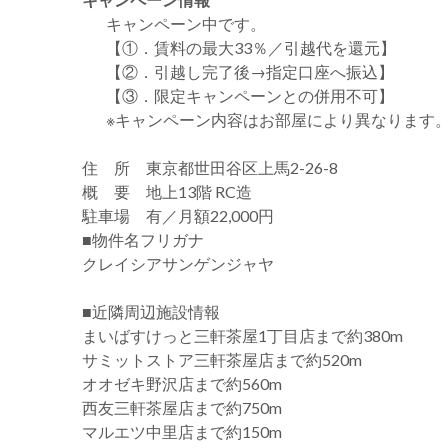
キャンペーン中です。
【①．賃料の最大33％／引越代を還元】
【②．引越し完了後→指定口座へ振込】
【③．限定キャンペーンとの併用不可】
※キャンペーン内容はお部屋により異なります
住 所 東京都世田谷区上馬2-26-8
概 要 地上13階 RC造
駐車場 有／月額22,000円
■物件名フリガナ
クレイシアサンゲンジャヤ
■近隣周辺施設情報
まいばすけっと三軒茶屋1丁目店まで約380m
サミットストア三軒茶屋店まで約520m
オオゼキ野沢店まで約560m
西友三軒茶屋店まで約750m
マルエツ中里店まで約150m