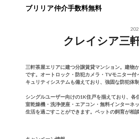
Skip
ブリリア仲介手数料無料
to
content
20
クレイシア三
三軒茶屋エリアに建つ分譲賃貸マンション。建物か
です。オートロック・防犯カメラ・TVモニター付
キュリティシステムも備えており、強固な防犯体
シングルユーザー向けの1K住戸を揃えており、各
室乾燥機・洗浄便座・エアコン・無料インターネ
生活を過ごすことができます。ペットの飼育が相
キャンペーン情報