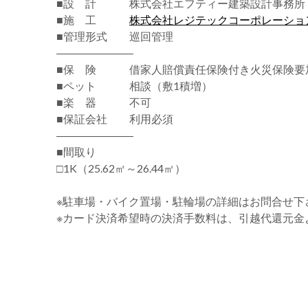
■設 計 株式会社エフティー建築設計事務所
■施 工
株式会社レジテックコーポレーショ
■管理形式 巡回管理
―――――――
■保 険 借家人賠償責任保険付き火災保険要
■ペット 相談（敷1積増）
■楽 器 不可
■保証会社 利用必須
―――――――
■間取り
□1K（25.62㎡～26.44㎡）
※駐車場・バイク置場・駐輪場の詳細はお問合せ下
※カード決済希望時の決済手数料は、引越代還元金