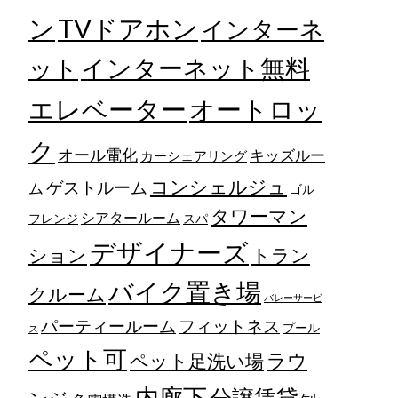
TVドアホン
ン
インターネ
ット
インターネット無料
エレベーター
オートロッ
ク
オール電化
キッズルー
カーシェアリング
コンシェルジュ
ゲストルーム
ム
ゴル
タワーマン
シアタールーム
フレンジ
スパ
デザイナーズ
トラン
ション
バイク置き場
クルーム
バレーサービ
フィットネス
パーティールーム
プール
ス
ペット可
ラウ
ペット足洗い場
内廊下
分譲賃貸