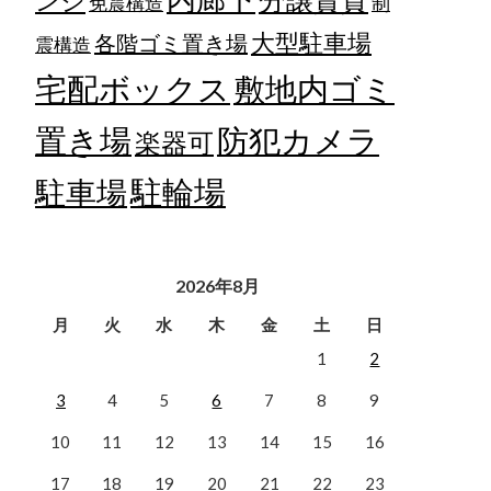
ンジ
免震構造
制
大型駐車場
各階ゴミ置き場
震構造
宅配ボックス
敷地内ゴミ
置き場
防犯カメラ
楽器可
駐輪場
駐車場
2026年8月
月
火
水
木
金
土
日
1
2
3
4
5
6
7
8
9
10
11
12
13
14
15
16
17
18
19
20
21
22
23