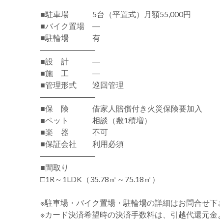
■駐車場 5台（平置式）月額55,000円
■バイク置場 ―
■駐輪場 有
―――――――
■設 計 ―
■施 工 ―
■管理形式 巡回管理
―――――――
■保 険 借家人賠償付き火災保険要加入
■ペット 相談（敷1積増）
■楽 器 不可
■保証会社 利用必須
―――――――
■間取り
□1R～1LDK（35.78㎡～75.18㎡）
※駐車場・バイク置場・駐輪場の詳細はお問合せ下
※カード決済希望時の決済手数料は、引越代還元金