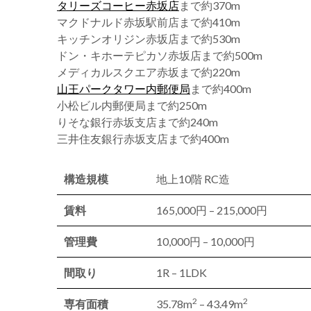
タリーズコーヒー赤坂店
まで約370m
マクドナルド赤坂駅前店まで約410m
キッチンオリジン赤坂店まで約530m
ドン・キホーテピカソ赤坂店まで約500m
メディカルスクエア赤坂まで約220m
山王パークタワー内郵便局
まで約400m
小松ビル内郵便局まで約250m
りそな銀行赤坂支店まで約240m
三井住友銀行赤坂支店まで約400m
構造規模
地上10階 RC造
賃料
165,000円 – 215,000円
管理費
10,000円 – 10,000円
間取り
1R – 1LDK
2
2
専有面積
35.78m
– 43.49m