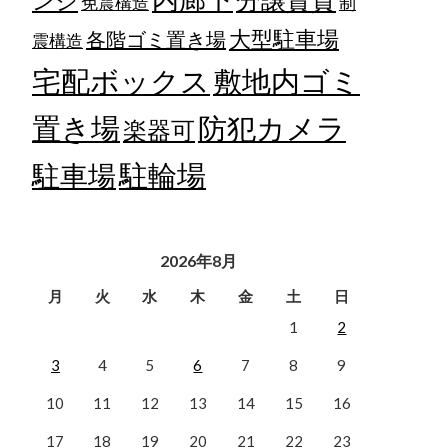
ンジ
免震構造
制
大型駐車場
各階ゴミ置き場
震構造
宅配ボックス
敷地内ゴミ
置き場
防犯カメラ
楽器可
駐輪場
駐車場
2026年8月
月
火
水
木
金
土
日
1
2
3
4
5
6
7
8
9
10
11
12
13
14
15
16
17
18
19
20
21
22
23