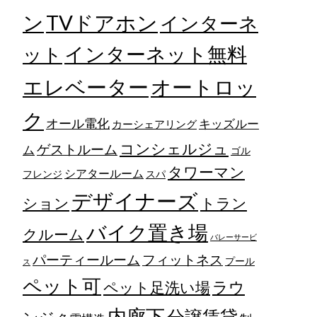
TVドアホン
ン
インターネ
ット
インターネット無料
エレベーター
オートロッ
ク
オール電化
キッズルー
カーシェアリング
コンシェルジュ
ゲストルーム
ム
ゴル
タワーマン
シアタールーム
フレンジ
スパ
デザイナーズ
トラン
ション
バイク置き場
クルーム
バレーサービ
フィットネス
パーティールーム
プール
ス
ペット可
ラウ
ペット足洗い場
内廊下
分譲賃貸