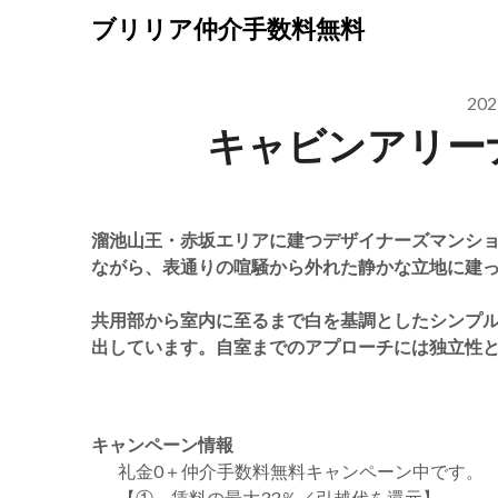
Skip
ブリリア仲介手数料無料
to
content
20
キャビンアリー
溜池山王・赤坂エリアに建つデザイナーズマンショ
ながら、表通りの喧騒から外れた静かな立地に建
共用部から室内に至るまで白を基調としたシンプ
出しています。自室までのアプローチには独立性
キャンペーン情報
礼金0
＋
仲介手数料無料
キャンペーン中です。
【①．賃料の最大33％／引越代を還元】