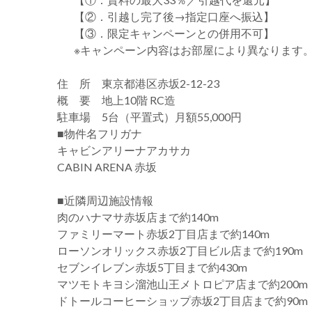
【②．引越し完了後→指定口座へ振込】
【③．限定キャンペーンとの併用不可】
※キャンペーン内容はお部屋により異なります
住 所 東京都港区赤坂2-12-23
概 要 地上10階 RC造
駐車場 5台（平置式）月額55,000円
■物件名フリガナ
キャビンアリーナアカサカ
CABIN ARENA 赤坂
■近隣周辺施設情報
肉のハナマサ赤坂店まで約140m
ファミリーマート赤坂2丁目店まで約140m
ローソンオリックス赤坂2丁目ビル店まで約190m
セブンイレブン赤坂5丁目まで約430m
マツモトキヨシ溜池山王メトロピア店まで約200m
ドトールコーヒーショップ赤坂2丁目店まで約90m