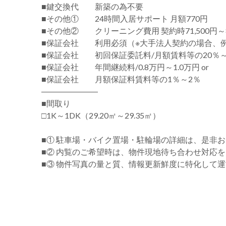
■鍵交換代 新築の為不要
■その他① 24時間入居サポート 月額770円
■その他② クリーニング費用 契約時71,500円～8
■保証会社 利用必須（※大手法人契約の場合、
■保証会社 初回保証委託料/月額賃料等の20％～
■保証会社 年間継続料/0.8万円～1.0万円 or
■保証会社 月額保証料賃料等の1％～2％
―――――――
■間取り
□1K～1DK（29.20㎡～29.35㎡）
■① 駐車場・バイク置場・駐輪場の詳細は、是非
■② 内覧のご希望時は、物件現地待ち合わせ対応
■③ 物件写真の量と質、情報更新鮮度に特化して