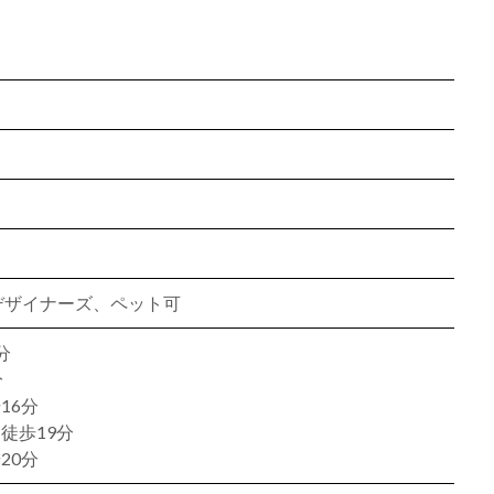
、デザイナーズ、ペット可
分
分
16分
徒歩19分
20分