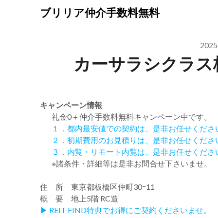
Skip
ブリリア仲介手数料無料
to
content
202
カーサラシクラス
キャンペーン情報
礼金0
＋
仲介手数料無料
キャンペーン中です。
１．都内最安値での契約は、是非お任せくださ
２．初期費用のお見積りは、是非お任せくださ
３．内覧・リモート内覧は、是非お任せくださ
※諸条件・詳細等は是非お問合せ下さいませ。
住 所 東京都板橋区仲町30ｰ11
概 要 地上5階 RC造
▶ REIT FIND特典でお得にご契約くださいませ。