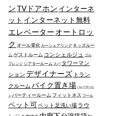
TVドアホン
ン
インターネ
ット
インターネット無料
エレベーター
オートロッ
ク
オール電化
キッズルー
カーシェアリング
コンシェルジュ
ゲストルーム
ム
ゴル
タワーマン
シアタールーム
フレンジ
スパ
デザイナーズ
トラン
ション
バイク置き場
クルーム
バレーサービ
フィットネス
パーティールーム
プール
ス
ペット可
ラウ
ペット足洗い場
内廊下
分譲賃貸