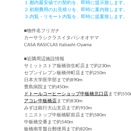
１.都内最安値での契約を、即時に提示致します。
２.初期費用のお見積りを、即時に案内致します。
３.内覧・リモート内覧を、即時に提案致します。
■物件名フリガナ
カーサラシクラスイタバシオオヤマ
CASA RASICLAS Itabashi-Oyama
■近隣周辺施設情報
サミットストア板橋弥生町店まで約230m
セブンイレブン板橋仲町店まで約250m
日本大学医学部まで約890m
豊島病院まで約450m
ドトールコーヒーショップ中板橋北口店
まで約550
アコレ中板橋店
まで約830m
みずほ銀行大山支店まで約910m
ミニストップ中板橋駅前店まで約580m
中板橋交番まで約540m
板橋南常盤台郵便局まで約820m