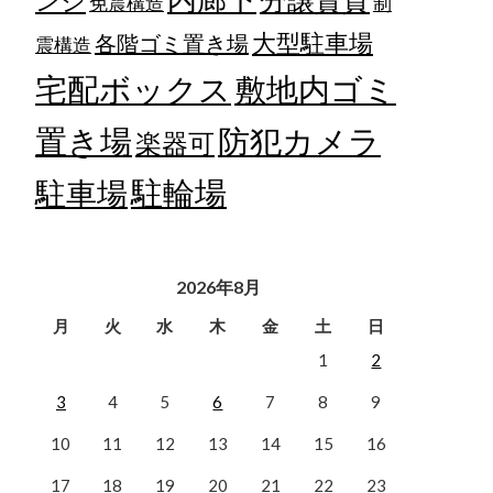
ンジ
免震構造
制
大型駐車場
各階ゴミ置き場
震構造
宅配ボックス
敷地内ゴミ
置き場
防犯カメラ
楽器可
駐輪場
駐車場
2026年8月
月
火
水
木
金
土
日
1
2
3
4
5
6
7
8
9
10
11
12
13
14
15
16
17
18
19
20
21
22
23