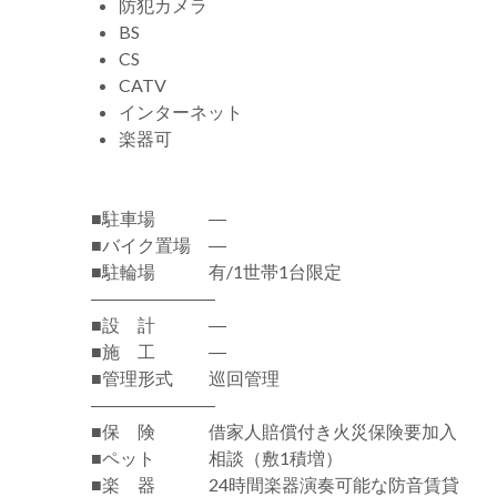
防犯カメラ
BS
CS
CATV
インターネット
楽器可
■駐車場 ―
■バイク置場 ―
■駐輪場 有/1世帯1台限定
―――――――
■設 計 ―
■施 工 ―
■管理形式 巡回管理
―――――――
■保 険 借家人賠償付き火災保険要加入
■ペット 相談（敷1積増）
■楽 器 24時間楽器演奏可能な防音賃貸