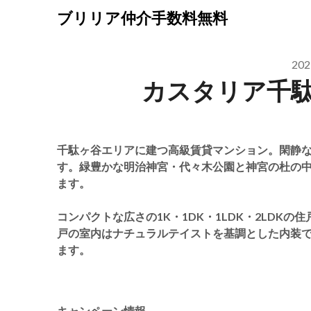
Skip
ブリリア仲介手数料無料
to
content
20
カスタリア千
千駄ヶ谷エリアに建つ高級賃貸マンション。閑静
す。緑豊かな明治神宮・代々木公園と神宮の杜の
ます。
コンパクトな広さの1K・1DK・1LDK・2LDK
戸の室内はナチュラルテイストを基調とした内装
ます。
キャンペーン情報