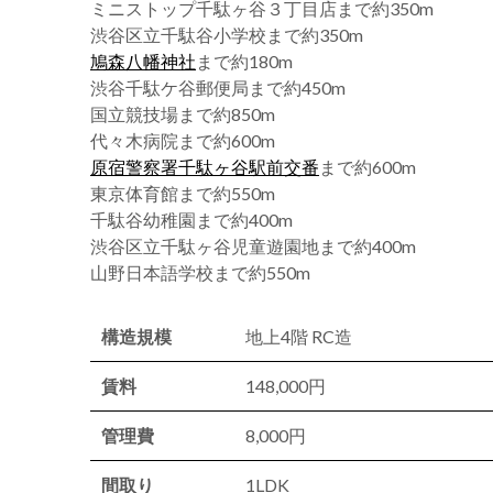
ミニストップ千駄ヶ谷３丁目店まで約350m
渋谷区立千駄谷小学校まで約350m
鳩森八幡神社
まで約180m
渋谷千駄ケ谷郵便局まで約450m
国立競技場まで約850m
代々木病院まで約600m
原宿警察署千駄ヶ谷駅前交番
まで約600m
東京体育館まで約550m
千駄谷幼稚園まで約400m
渋谷区立千駄ヶ谷児童遊園地まで約400m
山野日本語学校まで約550m
構造規模
地上4階 RC造
賃料
148,000円
管理費
8,000円
間取り
1LDK