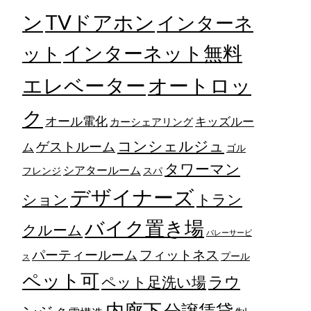
TVドアホン
ン
インターネ
ット
インターネット無料
エレベーター
オートロッ
ク
オール電化
キッズルー
カーシェアリング
コンシェルジュ
ゲストルーム
ム
ゴル
タワーマン
シアタールーム
フレンジ
スパ
デザイナーズ
トラン
ション
バイク置き場
クルーム
バレーサービ
フィットネス
パーティールーム
プール
ス
ペット可
ラウ
ペット足洗い場
内廊下
分譲賃貸