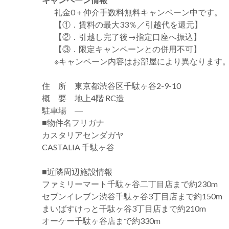
礼金0
＋
仲介手数料無料
キャンペーン中です。
【①．賃料の最大33％／引越代を還元】
【②．引越し完了後→指定口座へ振込】
【③．限定キャンペーンとの併用不可】
※キャンペーン内容はお部屋により異なります
住 所 東京都渋谷区千駄ヶ谷2-9-10
概 要 地上4階 RC造
駐車場 ―
■物件名フリガナ
カスタリアセンダガヤ
CASTALIA 千駄ヶ谷
■近隣周辺施設情報
ファミリーマート千駄ヶ谷二丁目店まで約230m
セブンイレブン渋谷千駄ヶ谷3丁目店まで約150m
まいばすけっと千駄ヶ谷3丁目店まで約210m
オーケー千駄ヶ谷店まで約330m