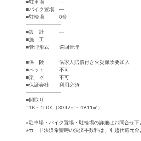
■駐車場 ―
■バイク置場 ―
■駐輪場 8台
―――――――
■設 計 ―
■施 工 ―
■管理形式 巡回管理
―――――――
■保 険 借家人賠償付き火災保険要加入
■ペット 不可
■楽 器 不可
■保証会社 利用必須
―――――――
■間取り
□1K～1LDK（30.42㎡～49.11㎡）
※駐車場・バイク置場・駐輪場の詳細はお問合せ下
※カード決済希望時の決済手数料は、引越代還元金