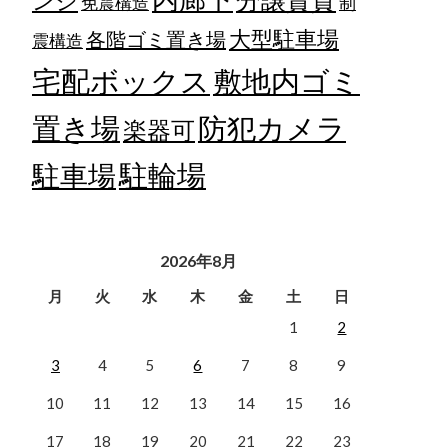
ンジ
免震構造
制
大型駐車場
各階ゴミ置き場
震構造
宅配ボックス
敷地内ゴミ
置き場
防犯カメラ
楽器可
駐輪場
駐車場
2026年8月
月
火
水
木
金
土
日
1
2
3
4
5
6
7
8
9
10
11
12
13
14
15
16
17
18
19
20
21
22
23