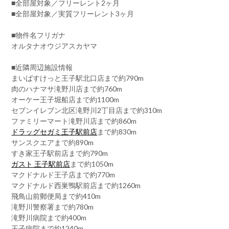
■全部屋対象／フリーレント2ヶ月
■全部屋対象／実質フリーレント3ヶ月
■物件名フリガナ
オルタナオウジアスカヤマ
■近隣周辺施設情報
まいばすけっと王子駅北口店まで約790m
肉のハナマサ滝野川店まで約760m
オーケー王子堀船店まで約1100m
セブンイレブン北区滝野川2丁目店まで約310m
ファミリーマート滝野川店まで約860m
ドラッグセガミ王子駅前店
まで約830m
サンスクエアまで約890m
すき家王子駅前店まで約790m
ガスト 王子駅前店
まで約1050m
マクドナルド王子店まで約770m
マクドナルド西巣鴨駅前店まで約1260m
飛鳥山前郵便局まで約410m
滝野川警察署まで約780m
滝野川病院まで約400m
王子病院まで約1240m