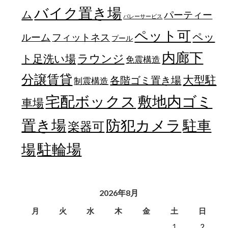
バイク置き場
ム
パーティー
バレーサービス
ペット可
ペッ
フィットネス
ルーム
プール
内廊下
ラウンジ
ト足洗い場
免震構造
分譲賃貸
大型駐
各階ゴミ置き場
制震構造
宅配ボックス
敷地内ゴミ
車場
置き場
防犯カメラ
駐車
楽器可
駐輪場
場
2026年8月
月
火
水
木
金
土
日
1
2