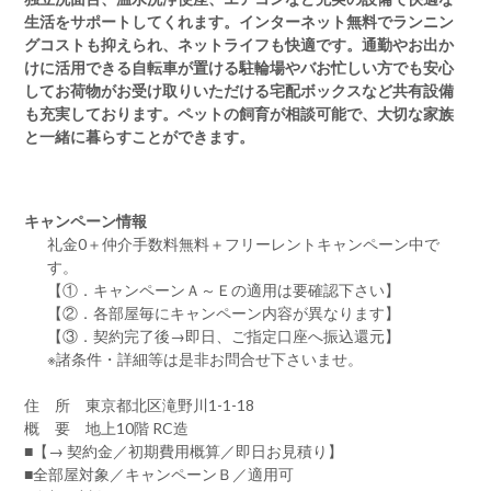
生活をサポートしてくれます。インターネット無料でランニン
グコストも抑えられ、ネットライフも快適です。通勤やお出か
けに活用できる自転車が置ける駐輪場やバお忙しい方でも安心
してお荷物がお受け取りいただける宅配ボックスなど共有設備
も充実しております。ペットの飼育が相談可能で、大切な家族
と一緒に暮らすことができます。
キャンペーン情報
礼金0
＋
仲介手数料無料
＋
フリーレント
キャンペーン中で
す。
【①．キャンペーンＡ～Ｅの適用は要確認下さい】
【②．各部屋毎にキャンペーン内容が異なります】
【③．契約完了後→即日、ご指定口座へ振込還元】
※諸条件・詳細等は是非お問合せ下さいませ。
住 所 東京都北区滝野川1-1-18
概 要 地上10階 RC造
■【→ 契約金／初期費用概算／即日お見積り】
■全部屋対象／キャンペーンＢ／適用可