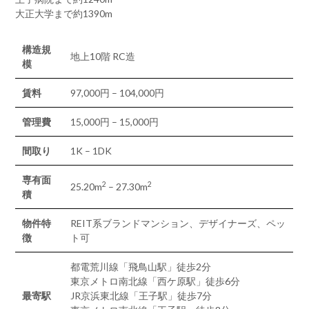
大正大学まで約1390m
構造規
地上10階 RC造
模
賃料
97,000円 – 104,000円
管理費
15,000円 – 15,000円
間取り
1K – 1DK
専有面
2
2
25.20m
– 27.30m
積
物件特
REIT系ブランドマンション、デザイナーズ、ペッ
徴
ト可
都電荒川線「飛鳥山駅」徒歩2分
東京メトロ南北線「西ケ原駅」徒歩6分
最寄駅
JR京浜東北線「王子駅」徒歩7分