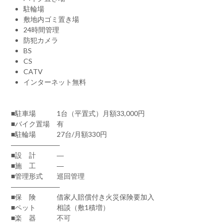
駐輪場
敷地内ゴミ置き場
24時間管理
防犯カメラ
BS
CS
CATV
インターネット無料
■駐車場 1台（平置式）月額33,000円
■バイク置場 有
■駐輪場 27台/月額330円
―――――――
■設 計 ―
■施 工 ―
■管理形式 巡回管理
―――――――
■保 険 借家人賠償付き火災保険要加入
■ペット 相談（敷1積増）
■楽 器 不可