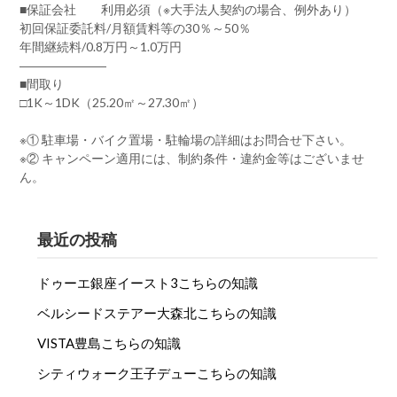
■保証会社 利用必須（※大手法人契約の場合、例外あり）
初回保証委託料/月額賃料等の30％～50％
年間継続料/0.8万円～1.0万円
―――――――
■間取り
□1K～1DK（25.20㎡～27.30㎡）
※① 駐車場・バイク置場・駐輪場の詳細はお問合せ下さい。
※② キャンペーン適用には、制約条件・違約金等はございませ
ん。
最近の投稿
ドゥーエ銀座イースト3こちらの知識
ベルシードステアー大森北こちらの知識
VISTA豊島こちらの知識
シティウォーク王子デューこちらの知識