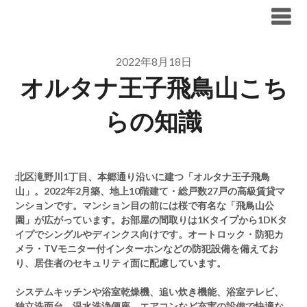
Skip
ブリリア仲介手数料無料
to
content
2022年8月18日
オルタナ王子飛鳥山こち
らの知識
北区滝野川1丁目、本郷通り沿いに建つ「オルタナ王子飛鳥
山」。2022年2月築、地上10階建て・総戸数27戸の高級賃貸マ
ンションです。マンション目の前には桜で有名な「飛鳥山公
園」が広がっています。お部屋の間取りは1Kタイプから1DKタ
イプでシングルやディンクス向けです。オートロック・防犯カ
メラ・TVモニター付インターホンなどの防犯設備を備えてお
り、居住者のセキュリティ面に配慮しています。
システムキッチンや浴室乾燥機、追い炊き機能、浴室テレビ、
独立洗面台、温水洗浄便座、エアコンなど充実の設備で快適な