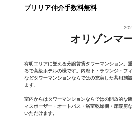
Skip
ブリリア仲介手数料無料
to
content
20
オリゾンマ
有明エリアに聳える分譲賃貸タワーマンション。
るで高級ホテルの様です。内廊下・ラウンジ・フ
などタワーマンションならではの充実した共用施
ます。
室内からはタワーマンションならではの開放的な
ィスポーザー・オートバス・浴室乾燥機・床暖房
いただけます。