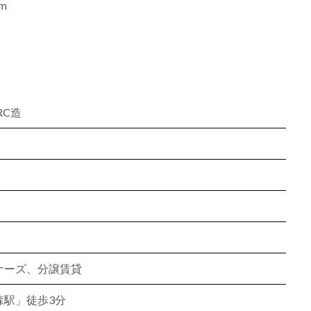
m
RC造
ナーズ、分譲賃貸
森駅」徒歩3分