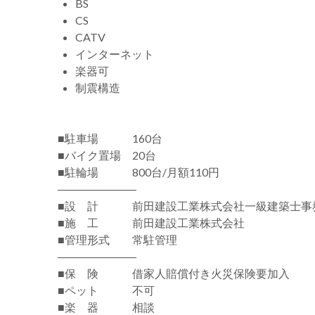
BS
CS
CATV
インターネット
楽器可
制震構造
■駐車場 160台
■バイク置場 20台
■駐輪場 800台/月額110円
―――――――
■設 計 前田建設工業株式会社一級建築士事
■施 工 前田建設工業株式会社
■管理形式 常駐管理
―――――――
■保 険 借家人賠償付き火災保険要加入
■ペット 不可
■楽 器 相談