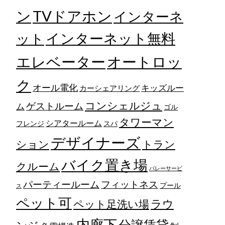
TVドアホン
ン
インターネ
ット
インターネット無料
エレベーター
オートロッ
ク
オール電化
キッズルー
カーシェアリング
コンシェルジュ
ゲストルーム
ム
ゴル
タワーマン
シアタールーム
フレンジ
スパ
デザイナーズ
トラン
ション
バイク置き場
クルーム
バレーサービ
フィットネス
パーティールーム
プール
ス
ペット可
ラウ
ペット足洗い場
内廊下
分譲賃貸