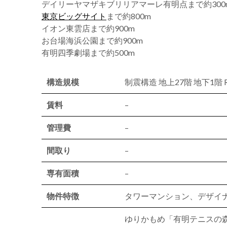
デイリーヤマザキブリリアマーレ有明点まで約300
東京ビッグサイト
まで約800m
イオン東雲店まで約900m
お台場海浜公園まで約900m
有明四季劇場まで約500m
構造規模
制震構造 地上27階 地下1階 
賃料
–
管理費
–
間取り
–
専有面積
–
物件特徴
タワーマンション、デザイ
ゆりかもめ「有明テニスの