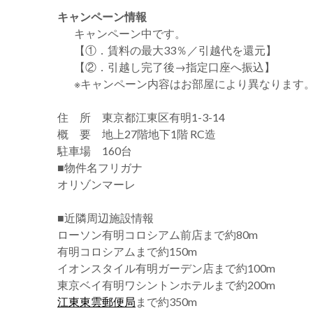
キャンペーン情報
キャンペーン中です。
【①．賃料の最大33％／引越代を還元】
【②．引越し完了後→指定口座へ振込】
※キャンペーン内容はお部屋により異なります
住 所 東京都江東区有明1-3-14
概 要 地上27階地下1階 RC造
駐車場 160台
■物件名フリガナ
オリゾンマーレ
■近隣周辺施設情報
ローソン有明コロシアム前店まで約80m
有明コロシアムまで約150m
イオンスタイル有明ガーデン店まで約100m
東京ベイ有明ワシントンホテルまで約200m
江東東雲郵便局
まで約350m