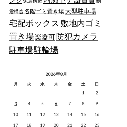
ンジ
免震構造
制
大型駐車場
各階ゴミ置き場
震構造
宅配ボックス
敷地内ゴミ
置き場
防犯カメラ
楽器可
駐輪場
駐車場
2026年8月
月
火
水
木
金
土
日
1
2
3
4
5
6
7
8
9
10
11
12
13
14
15
16
17
18
19
20
21
22
23