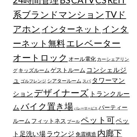
REIT
TVド
系ブランドマンション
アホン
インターネット
インタ
エレベーター
ーネット無料
オートロック
オール電化
カーシェアリン
コンシェルジ
ゲストルーム
キッズルーム
グ
ュ
タワーマン
シアタールーム
ゴルフレンジ
スパ
デザイナーズ
トランクルー
ション
バイク置き場
ム
パーティー
バレーサービス
ペット可
ペッ
フィットネス
ルーム
プール
内廊下
ラウンジ
ト足洗い場
免震構造