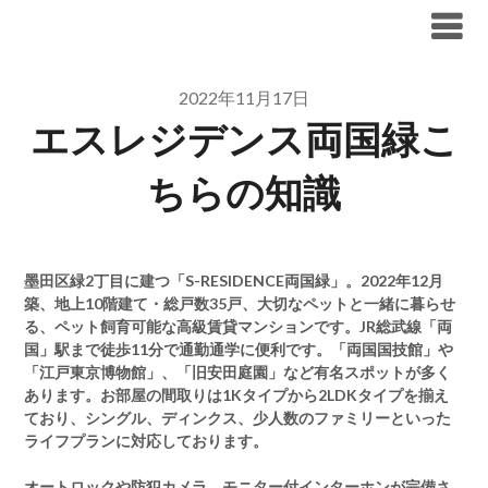
Skip
ブリリア仲介手数料無料
to
content
2022年11月17日
エスレジデンス両国緑こ
ちらの知識
墨田区緑2丁目に建つ「S-RESIDENCE両国緑」。2022年12月
築、地上10階建て・総戸数35戸、大切なペットと一緒に暮らせ
る、ペット飼育可能な高級賃貸マンションです。JR総武線「両
国」駅まで徒歩11分で通勤通学に便利です。「両国国技館」や
「江戸東京博物館」、「旧安田庭園」など有名スポットが多く
あります。お部屋の間取りは1Kタイプから2LDKタイプを揃え
ており、シングル、ディンクス、少人数のファミリーといった
ライフプランに対応しております。
オートロックや防犯カメラ、モニター付インターホンが完備さ