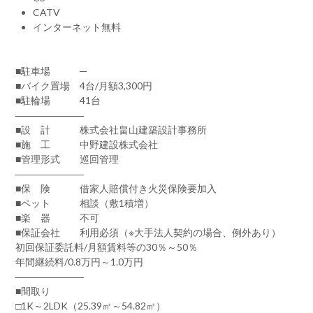
CATV
インターネット無料
■駐車場 ─
■バイク置場 4台/月額3,300円
■駐輪場 41台
―――――――
■設 計 株式会社畠山建築設計事務所
■施 工 中野建設株式会社
■管理形式 巡回管理
―――――――
■保 険 借家人賠償付き火災保険要加入
■ペット 相談（敷1積増）
■楽 器 不可
■保証会社 利用必須（※大手法人契約の場合、例外あり）
初回保証委託料/月額賃料等の30％～50％
年間継続料/0.8万円～1.0万円
―――――――
■間取り
□1K～2LDK（25.39㎡～54.82㎡）