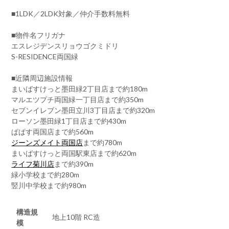
■1LDK／2LDK対象／仲介手数料無料
■物件名フリガナ
エスレジデンスリョウゴクミドリ
S-RESIDENCE両国緑
■近隣周辺施設情報
まいばすけっと墨田緑2丁目店まで約180m
マルエツプチ両国緑一丁目店まで約350m
セブンイレブン墨田立川3丁目店まで約320m
ローソン墨田緑1丁目店まで約430m
ぱぱす両国店まで約560m
ジーンズメイト両国店
まで約780m
まいばすけっと両国駅東店まで約620m
ライフ菊川店
まで約390m
緑小学校まで約280m
竪川中学校まで約980m
構造規
地上10階 RC造
模