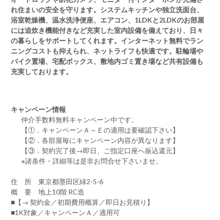
れ住まいの安全を守ります。システムキッチンや独立洗面台、
浴室乾燥機、温水洗浄便座、エアコン、1LDKと2LDKのお部屋
には追炊き機能付きなど充実した室内設備を備えており、日々
の暮らしをサポートしてくれます。インターネット無料でラン
ニングコストも抑えられ、ネットライフも快適です。駐輪場や
バイク置場、宅配ボックス、敷地内ゴミ置き場など共有設備も
充実しております。
キャンペーン情報
仲介手数料無料
キャンペーン中です。
【①．キャンペーンＡ～Ｅの適用は要確認下さい】
【②．各部屋毎にキャンペーン内容が異なります】
【③．契約完了後→即日、ご指定口座へ振込還元】
※諸条件・詳細等は是非お問合せ下さいませ。
住 所 東京都墨田区緑2-5-6
概 要 地上10階 RC造
■【→ 契約金／初期費用概算／即日お見積り】
■1K対象／キャンペーンＡ／適用可