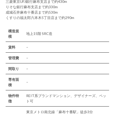
三菱東京UFJ銀行麻布支店まで約430m
りそな銀行麻布支店まで約330m
成城石井麻布十番店まで約530m
くすりの福太郎六本木5丁目店まで約290m
構造規
地上15階 SRC造
模
賃料
–
管理費
–
間取り
–
専有面
–
積
物件特
REIT系ブランドマンション、デザイナーズ、ペッ
徴
ト可
東京メトロ南北線「麻布十番駅」徒歩3分