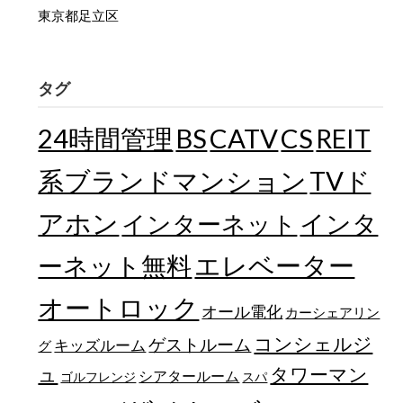
東京都足立区
タグ
24時間管理
BS
CATV
CS
REIT
TVド
系ブランドマンション
アホン
インターネット
インタ
エレベーター
ーネット無料
オートロック
オール電化
カーシェアリン
コンシェルジ
ゲストルーム
キッズルーム
グ
ュ
タワーマン
シアタールーム
ゴルフレンジ
スパ