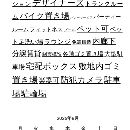
デザイナーズ
トランクルー
ション
バイク置き場
ム
パーティー
バレーサービス
ペット可
ペッ
フィットネス
ルーム
プール
内廊下
ラウンジ
ト足洗い場
免震構造
分譲賃貸
大型駐
各階ゴミ置き場
制震構造
宅配ボックス
敷地内ゴミ
車場
置き場
防犯カメラ
駐車
楽器可
駐輪場
場
2026年8月
月
火
水
木
金
土
日