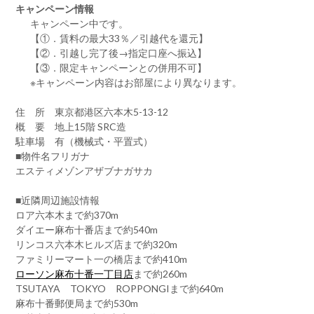
キャンペーン情報
キャンペーン中です。
【①．賃料の最大33％／引越代を還元】
【②．引越し完了後→指定口座へ振込】
【③．限定キャンペーンとの併用不可】
※キャンペーン内容はお部屋により異なります。
住 所 東京都港区六本木5-13-12
概 要 地上15階 SRC造
駐車場 有（機械式・平置式）
■物件名フリガナ
エスティメゾンアザブナガサカ
■近隣周辺施設情報
ロア六本木まで約370m
ダイエー麻布十番店まで約540m
リンコス六本木ヒルズ店まで約320m
ファミリーマート一の橋店まで約410m
ローソン麻布十番一丁目店
まで約260m
TSUTAYA TOKYO ROPPONGIまで約640m
麻布十番郵便局まで約530m