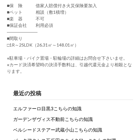
■保 険 借家人賠償付き火災保険要加入
■ペット 相談（敷1積増）
■楽 器 不可
■保証会社 利用必須
―――――――
■間取り
□1R～2SLDK（26.31㎡～148.01㎡）
※駐車場・バイク置場・駐輪場の詳細はお問合せ下さいませ。
※カード決済希望時の決済手数料は、引越代還元金より相殺とな
ります。
最近の投稿
エルファーロ目黒3こちらの知識
ガーデンザヴィス不動前こちらの知識
ベルシードステアー武蔵小山こちらの知識