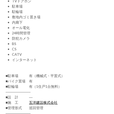
TVドアホン
駐車場
駐輪場
敷地内ゴミ置き場
内廊下
オール電化
24時間管理
防犯カメラ
BS
CS
CATV
インターネット
■駐車場 有（機械式・平置式）
■バイク置場 有
■駐輪場 有（1住戸1台無料）
―――――――
■設 計 ―
■施 工
五洋建設株式会社
■管理形式 巡回管理
―――――――