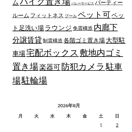
バイク置き場
ム
パーティー
バレーサービス
ペット可
ペッ
フィットネス
ルーム
プール
内廊下
ラウンジ
ト足洗い場
免震構造
分譲賃貸
大型駐
各階ゴミ置き場
制震構造
宅配ボックス
敷地内ゴミ
車場
置き場
防犯カメラ
駐車
楽器可
駐輪場
場
2026年8月
月
火
水
木
金
土
日
1
2