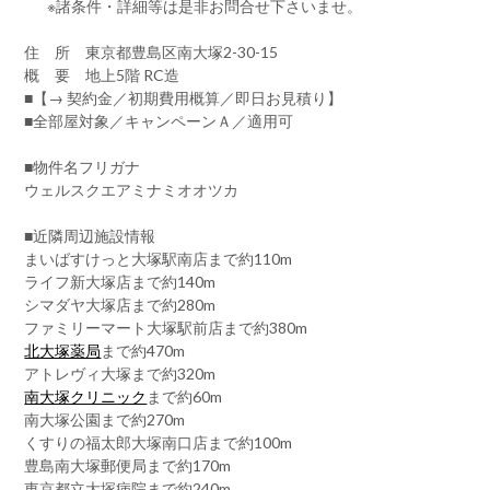
※諸条件・詳細等は是非お問合せ下さいませ。
住 所 東京都豊島区南大塚2-30-15
概 要 地上5階 RC造
■【→ 契約金／初期費用概算／即日お見積り】
■全部屋対象／キャンペーンＡ／適用可
■物件名フリガナ
ウェルスクエアミナミオオツカ
■近隣周辺施設情報
まいばすけっと大塚駅南店まで約110m
ライフ新大塚店まで約140m
シマダヤ大塚店まで約280m
ファミリーマート大塚駅前店まで約380m
北大塚薬局
まで約470m
アトレヴィ大塚まで約320m
南大塚クリニック
まで約60m
南大塚公園まで約270m
くすりの福太郎大塚南口店まで約100m
豊島南大塚郵便局まで約170m
東京都立大塚病院まで約240m