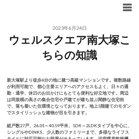
Skip
ブリリア仲介手数料無料
to
content
2023年6月24日
ウェルスクエア南大塚こ
ちらの知識
新大塚駅より徒歩6分の地に建つ高級マンションです。複数路線
が利用可能で、都心主要エリアへのアクセスもよく、日々の通
勤・通学、休日のお出かけにもとても便利な好立地です。周辺
は同規模の高さの集合住宅や戸建てが建ち並ぶ閑静な住宅街
で、落ち着いた住環境となっております。地上5階建てのモダン
でスタイリッシュな建物が目を引きます。
総戸数27戸、26.01～40.59平米、1DK～2LDKタイプを中心に、
シングルやDINKS、少人数のファミリーまで、多様なライフス
タイルに対応可能なお部屋がそろっています。浴室暖房乾燥機