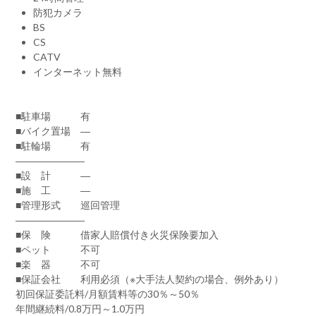
防犯カメラ
BS
CS
CATV
インターネット無料
■駐車場 有
■バイク置場 ―
■駐輪場 有
―――――――
■設 計 ―
■施 工 ―
■管理形式 巡回管理
―――――――
■保 険 借家人賠償付き火災保険要加入
■ペット 不可
■楽 器 不可
■保証会社 利用必須（※大手法人契約の場合、例外あり）
初回保証委託料/月額賃料等の30％～50％
年間継続料/0.8万円～1.0万円