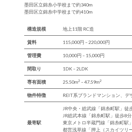
墨田区立錦糸小学校まで約340m
墨田区立錦糸中学校まで約410m
構造規模
地上11階 RC造
賃料
115,000円 – 220,000円
管理費
10,000円 – 15,000円
間取り
1DK – 2LDK
2
2
専有面積
25.50m
– 47.59m
物件特徴
REIT系ブランドマンション、デ
JR中央・総武線「錦糸町駅」徒
JR総武本線「錦糸町駅」徒歩8分
最寄駅
東京メトロ半蔵門線「錦糸町駅」
都営浅草線「押上（スカイツリー