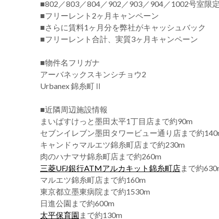
■802／803／804／902／903／904／1002号室限
■フリーレント2ヶ月キャンペーン
■さらに賃料1ヶ月分を弊社がキャッシュバック
■フリーレント合計、実質3ヶ月キャンペーン
■物件名フリガナ
アーバネックスキンシチョウ2
Urbanex 錦糸町Ⅱ
■近隣周辺施設情報
まいばすけっと墨田太平1丁目店まで約90m
セブンイレブン墨田タワービュー通り店まで約140
キャンドゥマルエツ錦糸町店まで約230m
肉のハナマサ錦糸町店まで約260m
三菱UFJ銀行ATMアルカキット錦糸町店
まで約630
マルエツ錦糸町店まで約160m
東京都立墨東病院まで約1530m
日進公園まで約600m
太平保育園
まで約130m