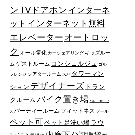
TVドアホン
ン
インターネ
ット
インターネット無料
エレベーター
オートロッ
ク
オール電化
キッズルー
カーシェアリング
コンシェルジュ
ゲストルーム
ム
ゴル
タワーマン
シアタールーム
フレンジ
スパ
デザイナーズ
トラン
ション
バイク置き場
クルーム
バレーサービ
フィットネス
パーティールーム
プール
ス
ペット可
ラウ
ペット足洗い場
内廊下
分譲賃貸