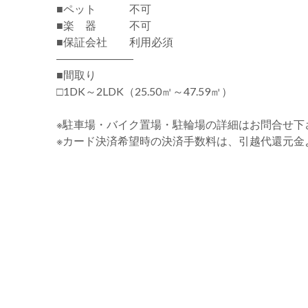
■ペット 不可
■楽 器 不可
■保証会社 利用必須
―――――――
■間取り
□1DK～2LDK（25.50㎡～47.59㎡）
※駐車場・バイク置場・駐輪場の詳細はお問合せ下
※カード決済希望時の決済手数料は、引越代還元金