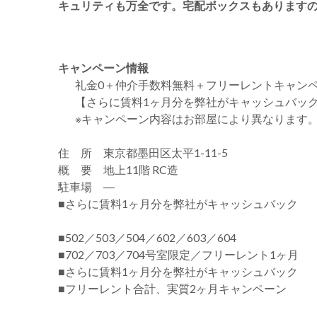
キュリティも万全です。宅配ボックスもあります
キャンペーン情報
礼金0
＋
仲介手数料無料
＋
フリーレント
キャン
【さらに賃料1ヶ月分を弊社がキャッシュバッ
※キャンペーン内容はお部屋により異なります
住 所 東京都墨田区太平1-11-5
概 要 地上11階 RC造
駐車場 ―
■さらに賃料1ヶ月分を弊社がキャッシュバック
■502／503／504／602／603／604
■702／703／704号室限定／フリーレント1ヶ月
■さらに賃料1ヶ月分を弊社がキャッシュバック
■フリーレント合計、実質2ヶ月キャンペーン