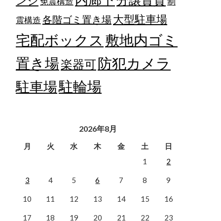
ンジ
免震構造
制
大型駐車場
各階ゴミ置き場
震構造
宅配ボックス
敷地内ゴミ
置き場
防犯カメラ
楽器可
駐輪場
駐車場
2026年8月
月
火
水
木
金
土
日
1
2
3
4
5
6
7
8
9
10
11
12
13
14
15
16
17
18
19
20
21
22
23