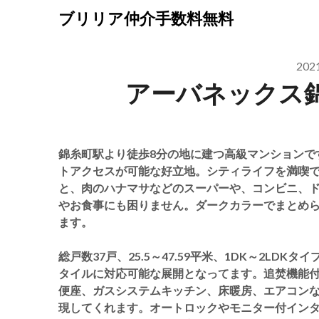
Skip
ブリリア仲介手数料無料
to
content
20
アーバネックス
錦糸町駅より徒歩8分の地に建つ高級マンションで
トアクセスが可能な好立地。シティライフを満喫
と、肉のハナマサなどのスーパーや、コンビニ、
やお食事にも困りません。ダークカラーでまとめ
ます。
総戸数37戸、25.5～47.59平米、1DK～2L
タイルに対応可能な展開となってます。追焚機能
便座、ガスシステムキッチン、床暖房、エアコン
現してくれます。オートロックやモニター付イン