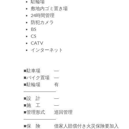
駐輪場
敷地内ゴミ置き場
24時間管理
防犯カメラ
BS
CS
CATV
インターネット
■駐車場 ―
■バイク置場 ―
■駐輪場 有
―――――――
■設 計 ―
■施 工 ―
■管理形式 巡回管理
―――――――
■保 険 借家人賠償付き火災保険要加入