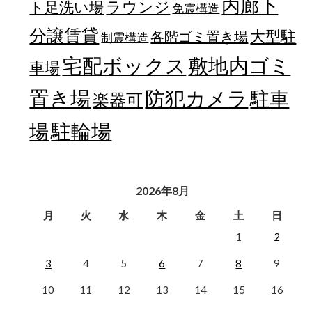
内廊下
ラウンジ
ト足洗い場
免震構造
分譲賃貸
大型駐
各階ゴミ置き場
制震構造
宅配ボックス
敷地内ゴミ
車場
置き場
防犯カメラ
駐車
楽器可
駐輪場
場
2026年8月
月
火
水
木
金
土
日
1
2
3
4
5
6
7
8
9
10
11
12
13
14
15
16