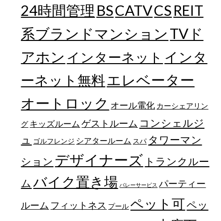
24時間管理
BS
CATV
CS
REIT
TVド
系ブランドマンション
アホン
インターネット
インタ
エレベーター
ーネット無料
オートロック
オール電化
カーシェアリン
コンシェルジ
ゲストルーム
キッズルーム
グ
ュ
タワーマン
シアタールーム
ゴルフレンジ
スパ
デザイナーズ
トランクルー
ション
バイク置き場
ム
パーティー
バレーサービス
ペット可
ペッ
フィットネス
ルーム
プール