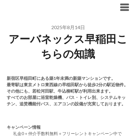
Skip
ブリリア仲介手数料無料
to
content
2025年8月14日
アーバネックス早稲田こ
ちらの知識
新宿区早稲田町にある築1年未満の新築マンションです。
最寄駅は東京メトロ東西線の早稲田駅から徒歩2分の駅近物件。
その他にも、若松河田駅、牛込柳町駅が利用出来ます。
すべてのお部屋に浴室乾燥機、バス・トイレ別、システムキッ
チン、追焚機能付バス、エアコンの設備が充実しております。
キャンペーン情報
礼金0
＋
仲介手数料無料
＋
フリーレント
キャンペーン中で