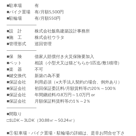
■駐車場 有
■バイク置場 有/月額5,500円
■駐輪場 有/月額550円
―――――――
■設 計 株式会社飯島建築設計事務所
■施 工 株式会社ウラタ
■管理形式 巡回管理
―――――――
■保 険 借家人賠償付き火災保険要加入
■ペット 相談（小型犬又は猫どちらか1匹迄/敷1積増）
■楽 器 不可
■鍵交換代 新築の為不要
■保証会社 利用必須（※大手法人契約の場合、例外あり）
■保証会社 初回保証委託料/月額賃料等の20％～100％
■保証会社 年間継続料/0.8万円～1.0万円 or
■保証会社 月額保証料賃料等の1％～2％
―――――――
■間取り
□1LDK～3LDK（30.88㎡～50.24㎡）
■① 駐車場・バイク置場・駐輪場の詳細は、是非お問合せ下さ