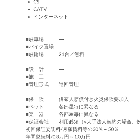
CS
CATV
インターネット
■駐車場 ―
■バイク置場 ―
■駐輪場 21台／無料
―――――――
■設 計 ―
■施 工 ―
■管理形式 巡回管理
―――――――
■保 険 借家人賠償付き火災保険要加入
■ペット 各部屋毎に異なる
■楽 器 各部屋毎に異なる
■保証会社 利用必須（※大手法人契約の場合、
初回保証委託料/月額賃料等の30％～50％
年間継続料/0.8万円～1.0万円