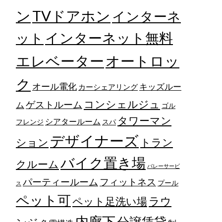
TVドアホン
ン
インターネ
ット
インターネット無料
エレベーター
オートロッ
ク
オール電化
キッズルー
カーシェアリング
コンシェルジュ
ゲストルーム
ム
ゴル
タワーマン
シアタールーム
フレンジ
スパ
デザイナーズ
トラン
ション
バイク置き場
クルーム
バレーサービ
フィットネス
パーティールーム
プール
ス
ペット可
ラウ
ペット足洗い場
内廊下
分譲賃貸