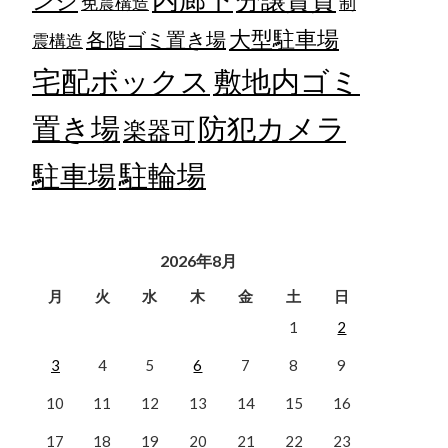
ンジ
免震構造
制
大型駐車場
各階ゴミ置き場
震構造
宅配ボックス
敷地内ゴミ
置き場
防犯カメラ
楽器可
駐輪場
駐車場
2026年8月
月
火
水
木
金
土
日
1
2
3
4
5
6
7
8
9
10
11
12
13
14
15
16
17
18
19
20
21
22
23