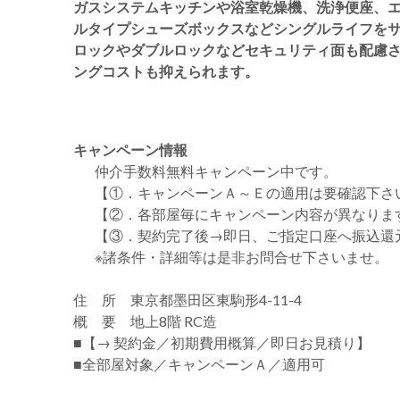
ガスシステムキッチンや浴室乾燥機、洗浄便座、
ルタイプシューズボックスなどシングルライフを
ロックやダブルロックなどセキュリティ面も配慮
ングコストも抑えられます。
キャンペーン情報
仲介手数料無料
キャンペーン中です。
【①．キャンペーンＡ～Ｅの適用は要確認下さ
【②．各部屋毎にキャンペーン内容が異なりま
【③．契約完了後→即日、ご指定口座へ振込還
※諸条件・詳細等は是非お問合せ下さいませ。
住 所 東京都墨田区東駒形4-11-4
概 要 地上8階 RC造
■【→ 契約金／初期費用概算／即日お見積り】
■全部屋対象／キャンペーンＡ／適用可