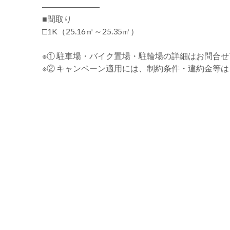
―――――――
■間取り
□1K（25.16㎡～25.35㎡）
※① 駐車場・バイク置場・駐輪場の詳細はお問合
※② キャンペーン適用には、制約条件・違約金等