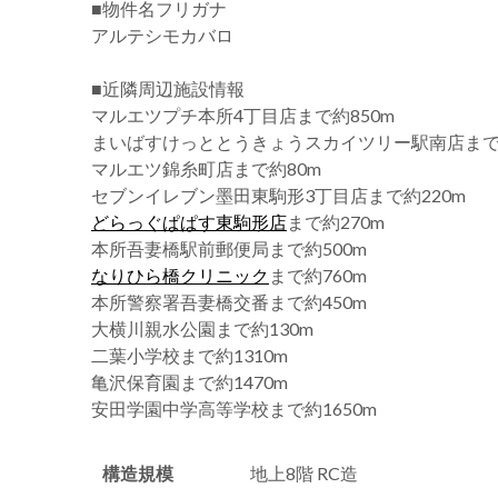
■物件名フリガナ
アルテシモカバロ
■近隣周辺施設情報
マルエツプチ本所4丁目店まで約850m
まいばすけっととうきょうスカイツリー駅南店まで約
マルエツ錦糸町店まで約80m
セブンイレブン墨田東駒形3丁目店まで約220m
どらっぐぱぱす東駒形店
まで約270m
本所吾妻橋駅前郵便局まで約500m
なりひら橋クリニック
まで約760m
本所警察署吾妻橋交番まで約450m
大横川親水公園まで約130m
二葉小学校まで約1310m
亀沢保育園まで約1470m
安田学園中学高等学校まで約1650m
構造規模
地上8階 RC造