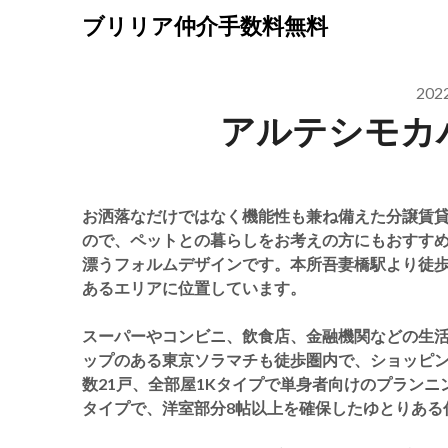
Skip
ブリリア仲介手数料無料
to
content
20
アルテシモカ
お洒落なだけではなく機能性も兼ね備えた分譲賃
ので、ペットとの暮らしをお考えの方にもおすす
漂うフォルムデザインです。本所吾妻橋駅より徒歩
あるエリアに位置しています。
スーパーやコンビニ、飲食店、金融機関などの生活
ップのある東京ソラマチも徒歩圏内で、ショッピ
数21戸、全部屋1Kタイプで単身者向けのプラン
タイプで、洋室部分8帖以上を確保したゆとりある