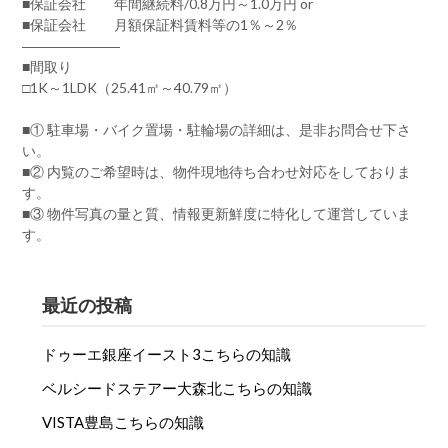
■保証会社 年間継続料/0.8万円～1.0万円 or
■保証会社 月額保証料賃料等の1％～2％
―――――――
■間取り
□1K～1LDK（25.41㎡～40.79㎡）
■① 駐車場・バイク置場・駐輪場の詳細は、是非お問合せ下さ
い。
■② 内覧のご希望時は、物件現地待ち合わせ対応をしておりま
す。
■③ 物件写真の量と質、情報更新鮮度に特化して運営していま
す。
最近の投稿
ドゥーエ銀座イースト3こちらの知識
ベルシードステアー大森北こちらの知識
VISTA豊島こちらの知識