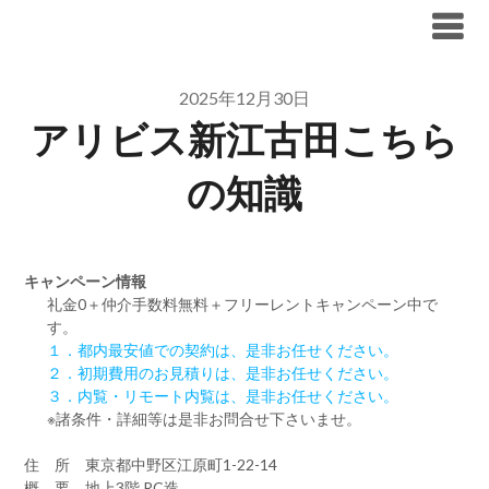
Skip
ブリリア仲介手数料無料
to
content
2025年12月30日
アリビス新江古田こちら
の知識
キャンペーン情報
礼金0
＋
仲介手数料無料
＋
フリーレント
キャンペーン中で
す。
１．都内最安値での契約は、是非お任せください。
２．初期費用のお見積りは、是非お任せください。
３．内覧・リモート内覧は、是非お任せください。
※諸条件・詳細等は是非お問合せ下さいませ。
住 所 東京都中野区江原町1-22-14
概 要 地上3階 RC造