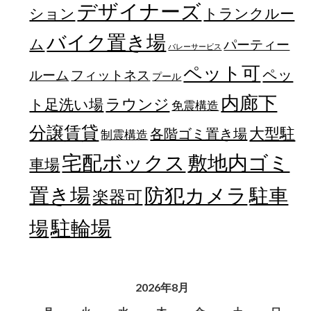
デザイナーズ
トランクルー
ション
バイク置き場
ム
パーティー
バレーサービス
ペット可
ペッ
フィットネス
ルーム
プール
内廊下
ラウンジ
ト足洗い場
免震構造
分譲賃貸
大型駐
各階ゴミ置き場
制震構造
宅配ボックス
敷地内ゴミ
車場
置き場
防犯カメラ
駐車
楽器可
駐輪場
場
2026年8月