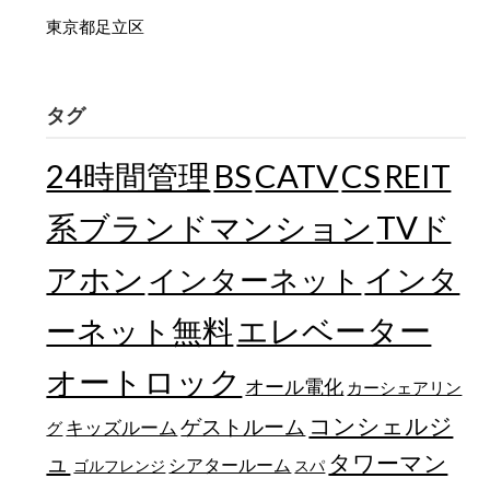
東京都足立区
タグ
24時間管理
BS
CATV
CS
REIT
TVド
系ブランドマンション
アホン
インターネット
インタ
エレベーター
ーネット無料
オートロック
オール電化
カーシェアリン
コンシェルジ
ゲストルーム
キッズルーム
グ
ュ
タワーマン
シアタールーム
ゴルフレンジ
スパ