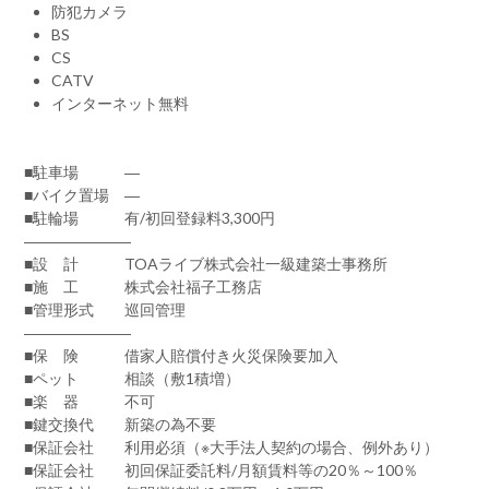
防犯カメラ
BS
CS
CATV
インターネット無料
■駐車場 ―
■バイク置場 ―
■駐輪場 有/初回登録料3,300円
―――――――
■設 計 TOAライブ株式会社一級建築士事務所
■施 工 株式会社福子工務店
■管理形式 巡回管理
―――――――
■保 険 借家人賠償付き火災保険要加入
■ペット 相談（敷1積増）
■楽 器 不可
■鍵交換代 新築の為不要
■保証会社 利用必須（※大手法人契約の場合、例外あり）
■保証会社 初回保証委託料/月額賃料等の20％～100％