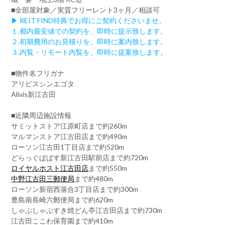
■全部屋対象／実質フリーレント3ヶ月／相談可
▶ REIT FIND特典でお得にご契約くださいませ。
１.都内最安値での契約を、即時に提示致します。
２.初期費用のお見積りを、即時に案内致します。
３.内覧・リモート内覧を、即時に提案致します。
■物件名フリガナ
アリビスシンエゴタ
Alivis新江古田
■近隣周辺施設情報
サミットストア江原町店まで約260m
マルマンストア江古田店まで約490m
ローソン江古田1丁目店まで約520m
どらっぐぱぱす新江古田駅前店まで約720m
ロイヤルホスト江古田店
まで約550m
中野江古田三郵便局
まで約480m
ローソン新宿西落合3丁目店まで約300m
豊島南長崎六郵便局まで約620m
しゃぶしゃぶすき焼どん亭江古田店まで約730m
江古田ここわ保育園まで約410m