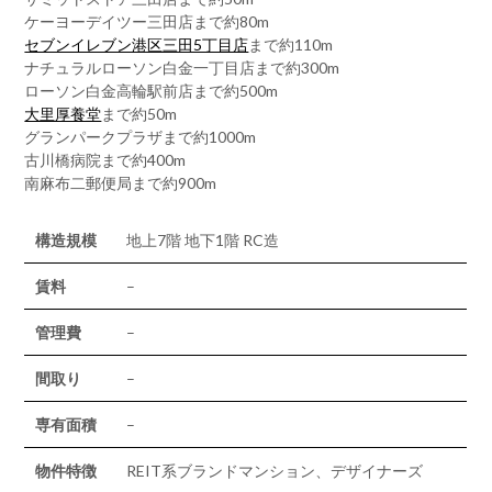
ケーヨーデイツー三田店まで約80m
セブンイレブン港区三田5丁目店
まで約110m
ナチュラルローソン白金一丁目店まで約300m
ローソン白金高輪駅前店まで約500m
大里厚養堂
まで約50m
グランパークプラザまで約1000m
古川橋病院まで約400m
南麻布二郵便局まで約900m
構造規模
地上7階 地下1階 RC造
賃料
–
管理費
–
間取り
–
専有面積
–
物件特徴
REIT系ブランドマンション、デザイナーズ