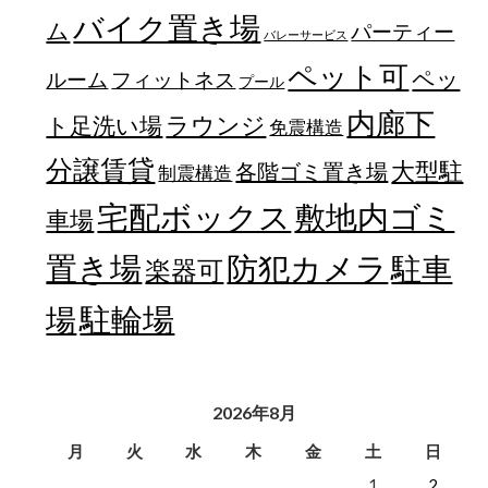
バイク置き場
ム
パーティー
バレーサービス
ペット可
ペッ
フィットネス
ルーム
プール
内廊下
ラウンジ
ト足洗い場
免震構造
分譲賃貸
大型駐
各階ゴミ置き場
制震構造
宅配ボックス
敷地内ゴミ
車場
置き場
防犯カメラ
駐車
楽器可
駐輪場
場
2026年8月
月
火
水
木
金
土
日
1
2