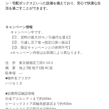
ン・宅配ボックスといった設備を備えており、安心で快適な生
活を過ごすことができます。
キャンペーン情報
キャンペーン中です。
【①．賃料の最大33％／引越代を還元】
【②．引越し完了後→指定口座へ振込】
【③．限定キャンペーンとの併用不可】
※キャンペーン内容はお部屋により異なります。
住 所 東京都港区三田5-10-2
概 要 地上7階 地下1階 RC造
駐車場 ―
■物件名フリガナ
ハツセミタ
■近隣周辺施設情報
白金アエルシティまで約600m
ピーコックストア高輪魚籃坂店まで約400m
サミットストア三田店まで約50m