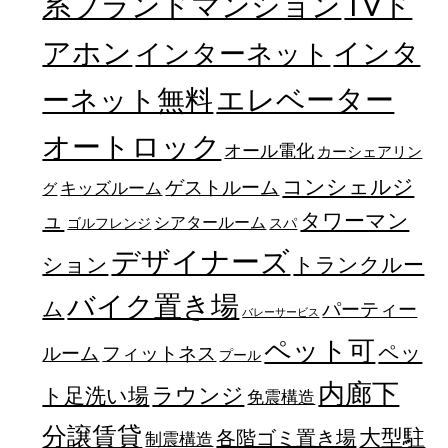
TVド
系ブランドマンション
アホン
インターネット
インタ
エレベーター
ーネット無料
オートロック
オール電化
カーシェアリン
コンシェルジ
ゲストルーム
キッズルーム
グ
ュ
タワーマン
シアタールーム
ゴルフレンジ
スパ
デザイナーズ
トランクルー
ション
バイク置き場
ム
パーティー
バレーサービス
ペット可
ペッ
フィットネス
ルーム
プール
内廊下
ラウンジ
ト足洗い場
免震構造
分譲賃貸
大型駐
各階ゴミ置き場
制震構造