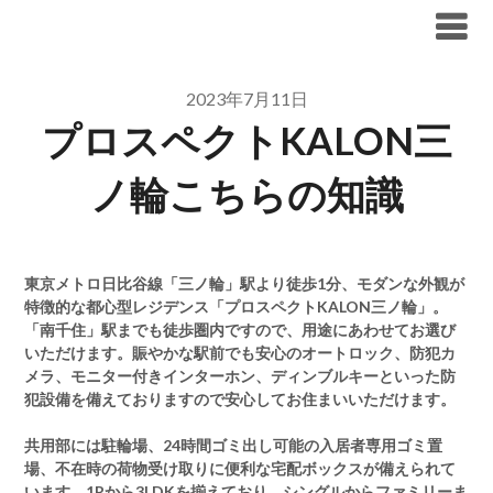
Skip
ブリリア仲介手数料無料
to
content
2023年7月11日
プロスペクトKALON三
ノ輪こちらの知識
東京メトロ日比谷線「三ノ輪」駅より徒歩1分、モダンな外観が
特徴的な都心型レジデンス「プロスペクトKALON三ノ輪」。
「南千住」駅までも徒歩圏内ですので、用途にあわせてお選び
いただけます。賑やかな駅前でも安心のオートロック、防犯カ
メラ、モニター付きインターホン、ディンブルキーといった防
犯設備を備えておりますので安心してお住まいいただけます。
共用部には駐輪場、24時間ゴミ出し可能の入居者専用ゴミ置
場、不在時の荷物受け取りに便利な宅配ボックスが備えられて
います。1Rから3LDKを揃えており、シングルからファミリーま