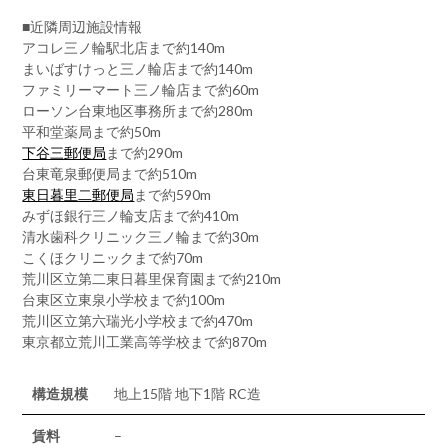
■近隣周辺施設情報
アコレ三ノ輪駅北店まで約140m
まいばすけっと三ノ輪店まで約140m
ファミリーマート三ノ輪店まで約60m
ローソン台東地区事務所まで約280m
平和堂薬局まで約50m
下谷三郵便局
まで約290m
台東竜泉郵便局まで約510m
東日暮里二郵便局
まで約590m
みずほ銀行三ノ輪支店まで約410m
清水歯科クリニック三ノ輪まで約30m
こくほクリニックまで約70m
荒川区立第二東日暮里保育園まで約210m
台東区立東泉小学校まで約100m
荒川区立第六瑞光小学校まで約470m
東京都立荒川工業高等学校まで約870m
構造規模
地上15階 地下1階 RC造
賃料
–