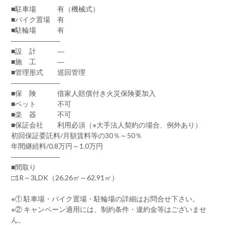
■駐車場 有（機械式）
■バイク置場 有
■駐輪場 有
―――――――
■設 計 ―
■施 工 ―
■管理形式 巡回管理
―――――――
■保 険 借家人賠償付き火災保険要加入
■ペット 不可
■楽 器 不可
■保証会社 利用必須（※大手法人契約の場合、例外あり）
初回保証委託料/月額賃料等の30％～50％
年間継続料/0.8万円～1.0万円
―――――――
■間取り
□1R～3LDK（26.26㎡～62.91㎡）
※① 駐車場・バイク置場・駐輪場の詳細はお問合せ下さい。
※② キャンペーン適用には、制約条件・違約金等はございませ
ん。