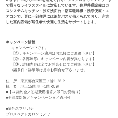
で様々なライフスタイルに対応しています。住戸共通設備はガ
スシステムキッチン・独立洗面台・浴室乾燥機・洗浄便座・エ
アコンで、更に一部住戸には追焚バスが備えられており、充実
した室内設備が居住者の快適な生活をサポートします。
キャンペーン情報
キャンペーン中です。
【①．キャンペーン適用はお気軽にご連絡下さい】
【②．各部屋毎にキャンペーン内容が異なります】
【③．詳細内容は全てお問合せにてご確認下さい】
※諸条件・詳細等は是非お問合せ下さいませ。
住 所 東京都台東区三ノ輪1-28-9
概 要 地上15階 地下1階 RC造
■【→ 契約金／初期費用概算／即日お見積り】
■全部屋対象／キャンペーンＡ／適用可
■物件名フリガナ
プロスペクトカロンミノワ