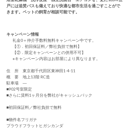
戸には追焚バスも備えており快適な都市生活を過ごすことがで
きます。ペットの飼育が相談可能です。
キャンペーン情報
礼金0
＋
仲介手数料無料
キャンペーン中です。
【①．初回保証料／弊社負担で無料】
【②．限定キャンペーンとの併用不可】
※キャンペーン内容はお部屋により異なります。
住 所 東京都千代田区東神田1-4-11
概 要 地上13階 RC造
駐車場 ―
■902号室限定
■さらに賃料1ヶ月分を弊社がキャッシュバック
■初回保証料／弊社負担で無料
■物件名フリガナ
プラウドフラットヒガシカンダ