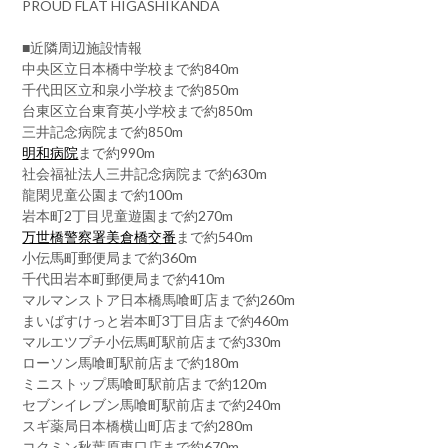
PROUD FLAT HIGASHIKANDA
■近隣周辺施設情報
中央区立日本橋中学校まで約840m
千代田区立和泉小学校まで約850m
台東区立台東育英小学校まで約850m
三井記念病院まで約850m
明和病院
まで約990m
社会福祉法人三井記念病院まで約630m
龍閑児童公園まで約100m
岩本町2丁目児童遊園まで約270m
万世橋警察署美倉橋交番
まで約540m
小伝馬町郵便局まで約360m
千代田岩本町郵便局まで約410m
マルマンストア日本橋馬喰町店まで約260m
まいばすけっと岩本町3丁目店まで約460m
マルエツプチ小伝馬町駅前店まで約330m
ローソン馬喰町駅前店まで約180m
ミニストップ馬喰町駅前店まで約120m
セブンイレブン馬喰町駅前店まで約240m
スギ薬局日本橋横山町店まで約280m
コクミン秋葉原東口店まで約670m