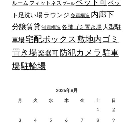
ペット可
ペッ
フィットネス
ルーム
プール
内廊下
ラウンジ
ト足洗い場
免震構造
分譲賃貸
大型駐
各階ゴミ置き場
制震構造
宅配ボックス
敷地内ゴミ
車場
置き場
防犯カメラ
駐車
楽器可
駐輪場
場
2026年8月
月
火
水
木
金
土
日
1
2
3
4
5
6
7
8
9