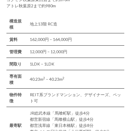
アトレ秋葉原2まで約980m
構造規
地上13階 RC造
模
賃料
162,000円 – 164,000円
管理費
12,000円 – 12,000円
間取り
1LDK – 1LDK
専有面
2
2
40.23m
– 40.23m
積
物件特
REIT系ブランドマンション、デザイナーズ、ペッ
徴
ト可
JR総武本線「馬喰町駅」徒歩4分
都営新宿線「馬喰横山駅」徒歩4分
最寄駅
都営浅草線「東日本橋駅」徒歩8分