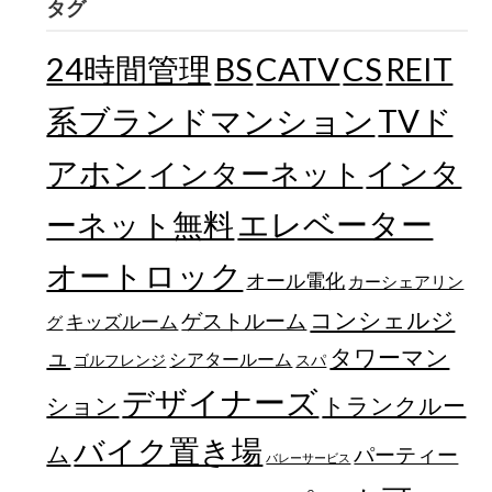
タグ
24時間管理
BS
CATV
CS
REIT
TVド
系ブランドマンション
アホン
インターネット
インタ
エレベーター
ーネット無料
オートロック
オール電化
カーシェアリン
コンシェルジ
ゲストルーム
キッズルーム
グ
ュ
タワーマン
シアタールーム
ゴルフレンジ
スパ
デザイナーズ
トランクルー
ション
バイク置き場
ム
パーティー
バレーサービス