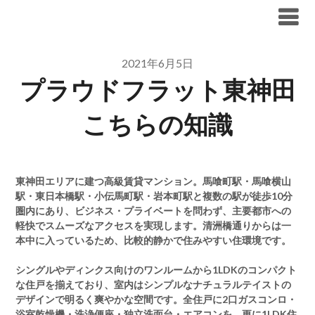
Skip
ブリリア仲介手数料無料
to
content
2021年6月5日
プラウドフラット東神田
こちらの知識
東神田エリアに建つ高級賃貸マンション。馬喰町駅・馬喰横山
駅・東日本橋駅・小伝馬町駅・岩本町駅と複数の駅が徒歩10分
圏内にあり、ビジネス・プライベートを問わず、主要都市への
軽快でスムーズなアクセスを実現します。清洲橋通りからは一
本中に入っているため、比較的静かで住みやすい住環境です。
シングルやディンクス向けのワンルームから1LDKのコンパクト
な住戸を揃えており、室内はシンプルなナチュラルテイストの
デザインで明るく爽やかな空間です。全住戸に2口ガスコンロ・
浴室乾燥機・洗浄便座・独立洗面台・エアコンを、更に1LDK住