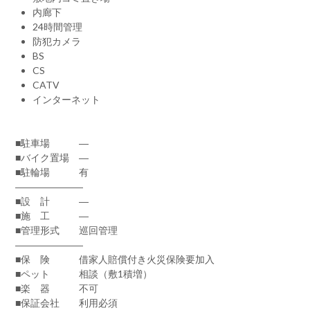
内廊下
24時間管理
防犯カメラ
BS
CS
CATV
インターネット
■駐車場 ―
■バイク置場 ―
■駐輪場 有
―――――――
■設 計 ―
■施 工 ―
■管理形式 巡回管理
―――――――
■保 険 借家人賠償付き火災保険要加入
■ペット 相談（敷1積増）
■楽 器 不可
■保証会社 利用必須