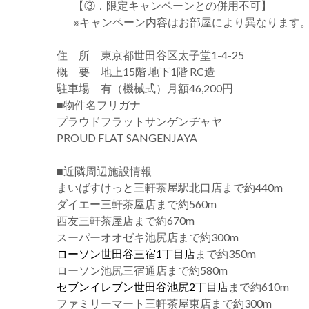
【③．限定キャンペーンとの併用不可】
※キャンペーン内容はお部屋により異なります
住 所 東京都世田谷区太子堂1-4-25
概 要 地上15階 地下1階 RC造
駐車場 有（機械式）月額46,200円
■物件名フリガナ
プラウドフラットサンゲンヂャヤ
PROUD FLAT SANGENJAYA
■近隣周辺施設情報
まいばすけっと三軒茶屋駅北口店まで約440m
ダイエー三軒茶屋店まで約560m
西友三軒茶屋店まで約670m
スーパーオオゼキ池尻店まで約300m
ローソン世田谷三宿1丁目店
まで約350m
ローソン池尻三宿通店まで約580m
セブンイレブン世田谷池尻2丁目店
まで約610m
ファミリーマート三軒茶屋東店まで約300m