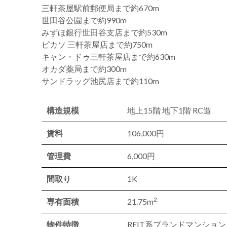
三軒茶屋駅前郵便局まで約670m
世田谷公園まで約990m
みずほ銀行世田谷支店まで約530m
ピカソ 三軒茶屋店まで約750m
キャン・ドゥ三軒茶屋店まで約630m
オカダ薬局まで約300m
サンドラッグ池尻店まで約110m
構造規模
地上15階 地下1階 RC造
賃料
106,000円
管理費
6,000円
間取り
1K
2
専有面積
21.75m
物件特徴
REIT系ブランドマンショ