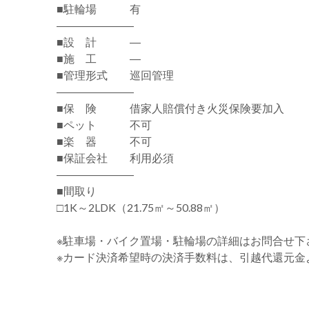
■駐輪場 有
―――――――
■設 計 ―
■施 工 ―
■管理形式 巡回管理
―――――――
■保 険 借家人賠償付き火災保険要加入
■ペット 不可
■楽 器 不可
■保証会社 利用必須
―――――――
■間取り
□1K～2LDK（21.75㎡～50.88㎡）
※駐車場・バイク置場・駐輪場の詳細はお問合せ下
※カード決済希望時の決済手数料は、引越代還元金