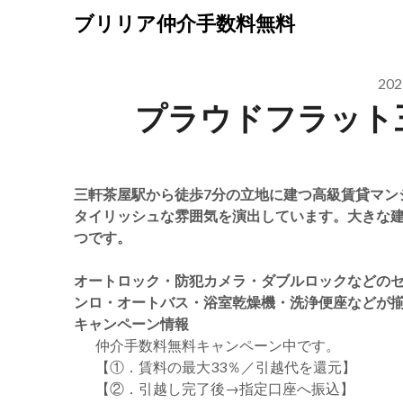
Skip
ブリリア仲介手数料無料
to
content
20
プラウドフラット
三軒茶屋駅から徒歩7分の立地に建つ高級賃貸マン
タイリッシュな雰囲気を演出しています。大きな
つです。
オートロック・防犯カメラ・ダブルロックなどの
ンロ・オートバス・浴室乾燥機・洗浄便座などが
キャンペーン情報
仲介手数料無料
キャンペーン中です。
【①．賃料の最大33％／引越代を還元】
【②．引越し完了後→指定口座へ振込】