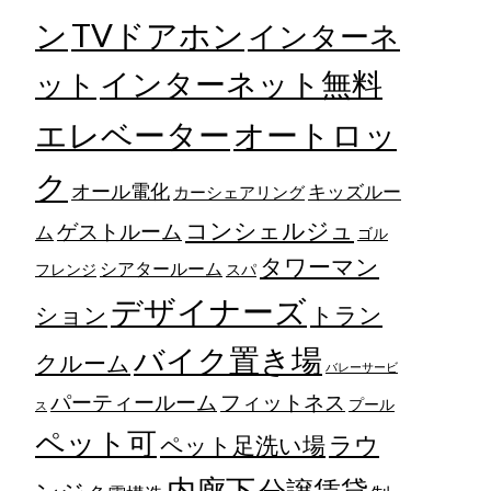
TVドアホン
ン
インターネ
ット
インターネット無料
エレベーター
オートロッ
ク
オール電化
キッズルー
カーシェアリング
コンシェルジュ
ゲストルーム
ム
ゴル
タワーマン
シアタールーム
フレンジ
スパ
デザイナーズ
トラン
ション
バイク置き場
クルーム
バレーサービ
フィットネス
パーティールーム
プール
ス
ペット可
ラウ
ペット足洗い場
内廊下
分譲賃貸