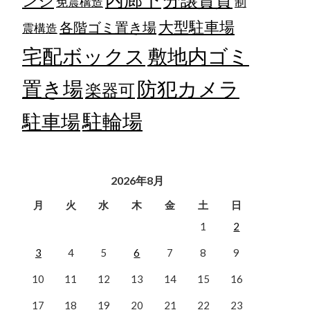
ンジ
免震構造
制
大型駐車場
各階ゴミ置き場
震構造
宅配ボックス
敷地内ゴミ
置き場
防犯カメラ
楽器可
駐輪場
駐車場
2026年8月
月
火
水
木
金
土
日
1
2
3
4
5
6
7
8
9
10
11
12
13
14
15
16
17
18
19
20
21
22
23