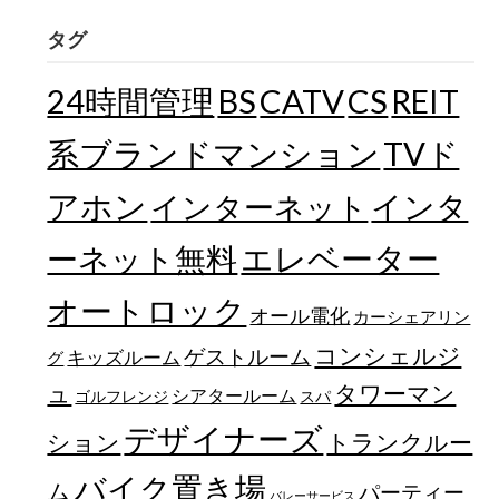
タグ
24時間管理
BS
CATV
CS
REIT
TVド
系ブランドマンション
アホン
インターネット
インタ
エレベーター
ーネット無料
オートロック
オール電化
カーシェアリン
コンシェルジ
ゲストルーム
キッズルーム
グ
ュ
タワーマン
シアタールーム
ゴルフレンジ
スパ
デザイナーズ
トランクルー
ション
バイク置き場
ム
パーティー
バレーサービス