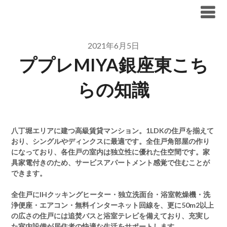
Skip
ブリリア仲介手数料無料
to
content
2021年6月5日
ププレMIYA銀座東こち
らの知識
八丁堀エリアに建つ高級賃貸マンション。1LDKの住戸を揃えて
おり、シングルやディンクスに最適です。全住戸角部屋の作り
になっており、各住戸の室内は独立性に優れた住空間です。家
具家電付きのため、サービスアパートメント感覚で住むことが
できます。
全住戸にIHクッキングヒーター・独立洗面台・浴室乾燥機・洗
浄便座・エアコン・無料インターネット回線を、更に50m2以上
の広さの住戸には追焚バスと浴室テレビを備えており、充実し
た室内設備が居住者の快適な生活をサポートします。