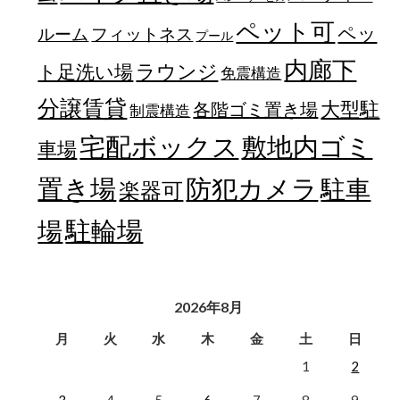
ペット可
ペッ
フィットネス
ルーム
プール
内廊下
ラウンジ
ト足洗い場
免震構造
分譲賃貸
大型駐
各階ゴミ置き場
制震構造
宅配ボックス
敷地内ゴミ
車場
置き場
防犯カメラ
駐車
楽器可
駐輪場
場
2026年8月
月
火
水
木
金
土
日
1
2