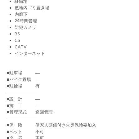
駐輪場
敷地内ゴミ置き場
内廊下
24時間管理
防犯カメラ
BS
CS
CATV
インターネット
■駐車場 ―
■バイク置場 ―
■駐輪場 有
―――――――
■設 計 ―
■施 工 ―
■管理形式 巡回管理
―――――――
■保 険 借家人賠償付き火災保険要加入
■ペット 不可
■楽 器 不可