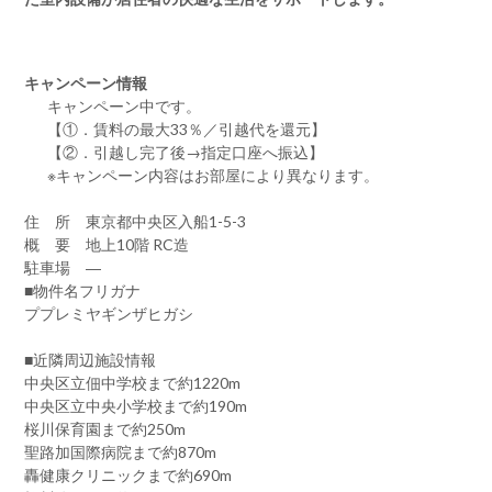
キャンペーン情報
キャンペーン中です。
【①．賃料の最大33％／引越代を還元】
【②．引越し完了後→指定口座へ振込】
※キャンペーン内容はお部屋により異なります。
住 所 東京都中央区入船1-5-3
概 要 地上10階 RC造
駐車場 ―
■物件名フリガナ
ププレミヤギンザヒガシ
■近隣周辺施設情報
中央区立佃中学校まで約1220m
中央区立中央小学校まで約190m
桜川保育園まで約250m
聖路加国際病院まで約870m
轟健康クリニックまで約690m