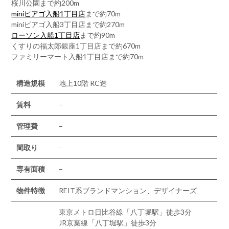
桜川公園まで約200m
miniピアゴ入船1丁目店
まで約70m
miniピアゴ入船3丁目店まで約270m
ローソン入船1丁目店
まで約90m
くすりの福太郎銀座1丁目店まで約670m
ファミリーマート入船1丁目店まで約70m
構造規模
地上10階 RC造
賃料
–
管理費
–
間取り
–
専有面積
–
物件特徴
REIT系ブランドマンション、デザイナーズ
東京メトロ日比谷線「八丁堀駅」徒歩3分
JR京葉線「八丁堀駅」徒歩3分