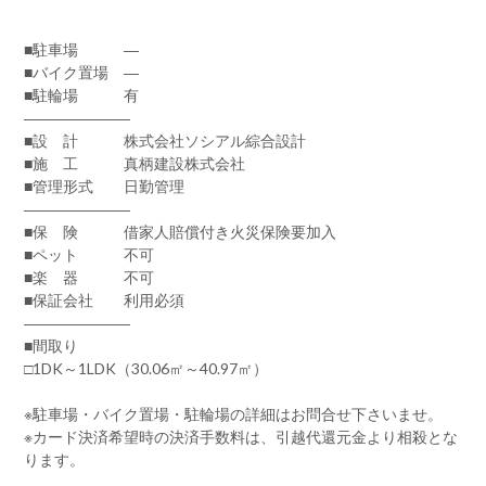
■駐車場 ―
■バイク置場 ―
■駐輪場 有
―――――――
■設 計 株式会社ソシアル綜合設計
■施 工 真柄建設株式会社
■管理形式 日勤管理
―――――――
■保 険 借家人賠償付き火災保険要加入
■ペット 不可
■楽 器 不可
■保証会社 利用必須
―――――――
■間取り
□1DK～1LDK（30.06㎡～40.97㎡）
※駐車場・バイク置場・駐輪場の詳細はお問合せ下さいませ。
※カード決済希望時の決済手数料は、引越代還元金より相殺とな
ります。