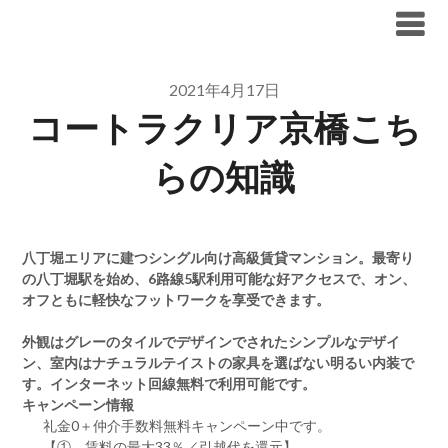
Skip
ブリリア仲介手数料無料
to
content
2021年4月17日
コートラクリア京橋こち
らの知識
八丁堀エリアに建つシングル向け高級賃貸マンション。最寄り
の八丁堀駅を始め、6路線5駅利用可能な好アクセスで、オン、
オフともに軽快なフットワークを享受できます。
外観はグレーのタイルでデザインでされたシンプルなデザイ
ン、室内はナチュラルテイストの家具を選ばない明るい内装で
す。インターネット回線無料で利用可能です。
キャンペーン情報
礼金0
＋
仲介手数料無料
キャンペーン中です。
【①．賃料の最大33％／引越代を還元】