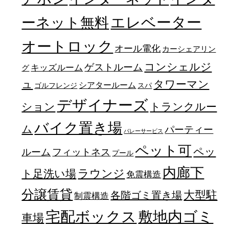
エレベーター
ーネット無料
オートロック
オール電化
カーシェアリン
コンシェルジ
ゲストルーム
キッズルーム
グ
ュ
タワーマン
シアタールーム
ゴルフレンジ
スパ
デザイナーズ
トランクルー
ション
バイク置き場
ム
パーティー
バレーサービス
ペット可
ペッ
フィットネス
ルーム
プール
内廊下
ラウンジ
ト足洗い場
免震構造
分譲賃貸
大型駐
各階ゴミ置き場
制震構造
宅配ボックス
敷地内ゴミ
車場