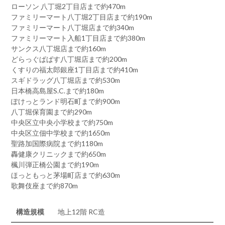
ローソン 八丁堀2丁目店まで約470m
ファミリーマート八丁堀2丁目店まで約190m
ファミリーマート八丁堀店まで約340m
ファミリーマート入船1丁目店まで約380m
サンクス八丁堀店まで約160m
どらっぐぱぱす八丁堀店まで約200m
くすりの福太郎銀座1丁目店まで約410m
スギドラッグ八丁堀店まで約530m
日本橋高島屋S.C.まで約180m
ぽけっとランド明石町まで約900m
八丁堀保育園まで約290m
中央区立中央小学校まで約750m
中央区立佃中学校まで約1650m
聖路加国際病院まで約1180m
轟健康クリニックまで約650m
楓川弾正橋公園まで約190m
ほっともっと茅場町店まで約630m
歌舞伎座まで約870m
構造規模
地上12階 RC造