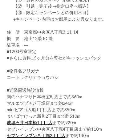
【②．引越し完了後→指定口座へ振込】
【③．限定キャンペーンとの併用不可】
※キャンペーン内容はお部屋により異なります。
住 所 東京都中央区八丁堀3-11-14
概 要 地上12階 RC造
駐車場 ―
■1203号室限定
■さらに賃料1.5ヶ月分を弊社がキャッシュバック
■物件名フリガナ
コートラクリアキョウバシ
■近隣周辺施設情報
肉のハナマサ日本橋宝町店まで約360m
マルエツプチ八丁堀店まで約240m
miniピアゴ入船1丁目店まで約350m
まいばすけっと新川2丁目まで約510m
成城石井日本橋1丁目店
まで約920m
セブンイレブン中央区八丁堀4丁目店まで約110m
セブンイレブン八丁堀2丁目店
まで約140m