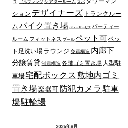
ュ
タワーマン
シアタールーム
ゴルフレンジ
スパ
デザイナーズ
トランクルー
ション
バイク置き場
ム
パーティー
バレーサービス
ペット可
ペッ
フィットネス
ルーム
プール
内廊下
ラウンジ
ト足洗い場
免震構造
分譲賃貸
大型駐
各階ゴミ置き場
制震構造
宅配ボックス
敷地内ゴミ
車場
置き場
防犯カメラ
駐車
楽器可
駐輪場
場
2026年8月