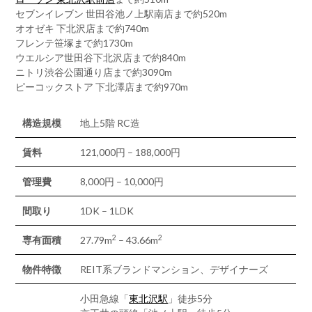
セブンイレブン 世田谷池ノ上駅南店まで約520m
オオゼキ 下北沢店まで約740m
フレンテ笹塚まで約1730m
ウエルシア世田谷下北沢店まで約840m
ニトリ渋谷公園通り店まで約3090m
ピーコックストア 下北澤店まで約970m
構造規模
地上5階 RC造
賃料
121,000円 – 188,000円
管理費
8,000円 – 10,000円
間取り
1DK – 1LDK
2
2
専有面積
27.79m
– 43.66m
物件特徴
REIT系ブランドマンション、デザイナーズ
小田急線「
東北沢駅
」徒歩5分