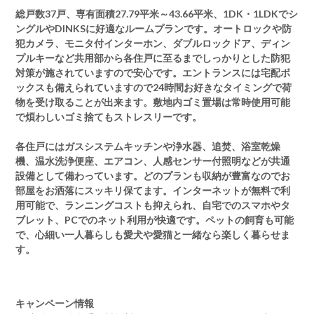
総戸数37戸、専有面積27.79平米～43.66平米、1DK・1LDKでシ
ングルやDINKSに好適なルームプランです。オートロックや防
犯カメラ、モニタ付インターホン、ダブルロックドア、ディン
プルキーなど共用部から各住戸に至るまでしっかりとした防犯
対策が施されていますので安心です。エントランスには宅配ボ
ックスも備えられていますので24時間お好きなタイミングで荷
物を受け取ることが出来ます。敷地内ゴミ置場は常時使用可能
で煩わしいゴミ捨てもストレスリーです。
各住戸にはガスシステムキッチンや浄水器、追焚、浴室乾燥
機、温水洗浄便座、エアコン、人感センサー付照明などが共通
設備として備わっています。どのプランも収納が豊富なのでお
部屋をお洒落にスッキリ保てます。インターネットが無料で利
用可能で、ランニングコストも抑えられ、自宅でのスマホやタ
ブレット、PCでのネット利用が快適です。ペットの飼育も可能
で、心細い一人暮らしも愛犬や愛猫と一緒なら楽しく暮らせま
す。
キャンペーン情報