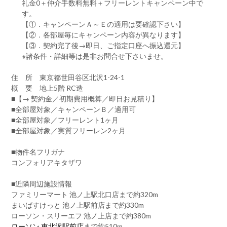
礼金0
＋
仲介手数料無料
＋
フリーレント
キャンペーン中で
す。
【①．キャンペーンＡ～Ｅの適用は要確認下さい】
【②．各部屋毎にキャンペーン内容が異なります】
【③．契約完了後→即日、ご指定口座へ振込還元】
※諸条件・詳細等は是非お問合せ下さいませ。
住 所 東京都世田谷区北沢1-24-1
概 要 地上5階 RC造
■【→ 契約金／初期費用概算／即日お見積り】
■全部屋対象／キャンペーンＢ／適用可
■全部屋対象／フリーレント1ヶ月
■全部屋対象／実質フリーレン2ヶ月
■物件名フリガナ
コンフォリアキタザワ
■近隣周辺施設情報
ファミリーマート 池ノ上駅北口店まで約320m
まいばすけっと 池ノ上駅前店まで約330m
ローソン・スリーエフ 池ノ上店まで約380m
ローソン 東北沢駅前店
まで約510m