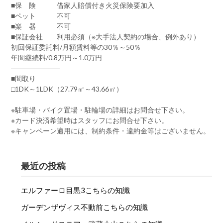
■保 険 借家人賠償付き火災保険要加入
■ペット 不可
■楽 器 不可
■保証会社 利用必須（※大手法人契約の場合、例外あり）
初回保証委託料/月額賃料等の30％～50％
年間継続料/0.8万円～1.0万円
―――――――
■間取り
□1DK～1LDK（27.79㎡～43.66㎡）
※駐車場・バイク置場・駐輪場の詳細はお問合せ下さい。
※カード決済希望時はスタッフにお問合せ下さい。
※キャンペーン適用には、制約条件・違約金等はございません。
最近の投稿
エルファーロ目黒3こちらの知識
ガーデンザヴィス不動前こちらの知識