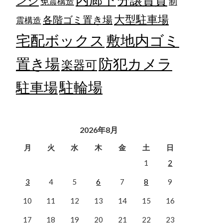
ンジ
免震構造
制
大型駐車場
各階ゴミ置き場
震構造
宅配ボックス
敷地内ゴミ
置き場
防犯カメラ
楽器可
駐輪場
駐車場
2026年8月
月
火
水
木
金
土
日
1
2
3
4
5
6
7
8
9
10
11
12
13
14
15
16
17
18
19
20
21
22
23