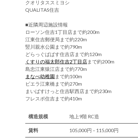
クオリタススミヨシ
QUALITAS住吉
■近隣周辺施設情報
ローソン住吉1丁目店まで約200m
江東住吉郵便局まで約220m
竪川親水公園まで約790m
どらっぐぱぱす住吉店まで約120m
くすりの福太郎住吉2丁目店
まで約200m
島忠江東猿江店まで約770m
まなべ幼稚園
まで約100m
ビエラ江東橋まで約270m
まいばすけっと住吉駅西店まで約230m
フレスポ住吉まで約410m
構造規模
地上9階 RC造
賃料
105,000円 – 115,000円