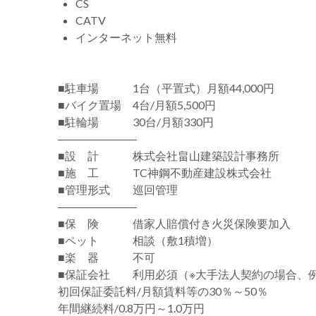
CS
CATV
インターネット無料
■駐車場 1台（平置式）月額44,000円
■バイク置場 4台/月額5,500円
■駐輪場 30台/月額330円
―――――――
■設 計 株式会社畠山建築設計事務所
■施 工 TC神鋼不動産建設株式会社
■管理形式 巡回管理
―――――――
■保 険 借家人賠償付き火災保険要加入
■ペット 相談（敷1積増）
■楽 器 不可
■保証会社 利用必須（※大手法人契約の場合、
初回保証委託料/月額賃料等の30％～50％
年間継続料/0.8万円～1.0万円