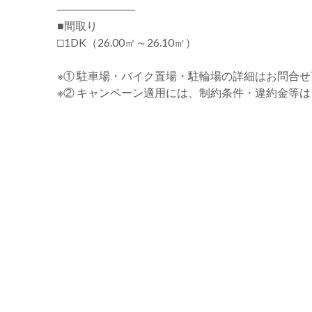
―――――――
■間取り
□1DK（26.00㎡～26.10㎡）
※① 駐車場・バイク置場・駐輪場の詳細はお問合
※② キャンペーン適用には、制約条件・違約金等