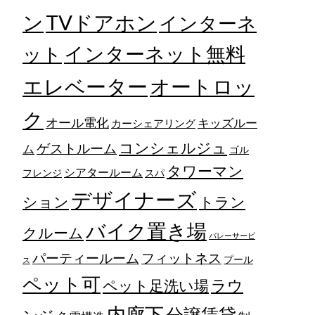
TVドアホン
ン
インターネ
ット
インターネット無料
エレベーター
オートロッ
ク
オール電化
キッズルー
カーシェアリング
コンシェルジュ
ゲストルーム
ム
ゴル
タワーマン
シアタールーム
フレンジ
スパ
デザイナーズ
トラン
ション
バイク置き場
クルーム
バレーサービ
フィットネス
パーティールーム
プール
ス
ペット可
ラウ
ペット足洗い場
内廊下
分譲賃貸