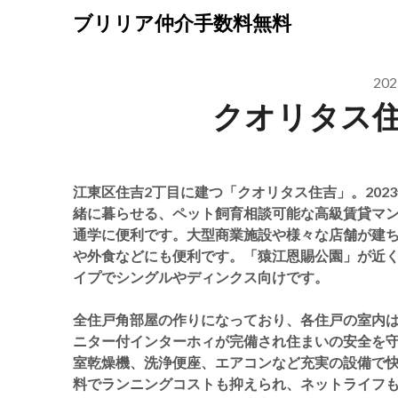
Skip
ブリリア仲介手数料無料
to
content
20
クオリタス
江東区住吉2丁目に建つ「クオリタス住吉」。202
緒に暮らせる、ペット飼育相談可能な高級賃貸マン
通学に便利です。大型商業施設や様々な店舗が建ち
や外食などにも便利です。「猿江恩賜公園」が近く
イプでシングルやディンクス向けです。
全住戸角部屋の作りになっており、各住戸の室内
ニター付インターホィが完備され住まいの安全を
室乾燥機、洗浄便座、エアコンなど充実の設備で
料でランニングコストも抑えられ、ネットライフ