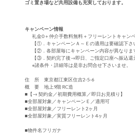
ゴミ置き場など共用設備も充実しております。
キャンペーン情報
礼金0
＋
仲介手数料無料
＋
フリーレント
キャン
【①．キャンペーンＡ～Ｅの適用は要確認下さ
【②．各部屋毎にキャンペーン内容が異なりま
【③．契約完了後→即日、ご指定口座へ振込還
※諸条件・詳細等は是非お問合せ下さいませ。
住 所 東京都江東区住吉2-5-6
概 要 地上9階 RC造
■【→ 契約金／初期費用概算／即日お見積り】
■全部屋対象／キャンペーンＥ／適用可
■全部屋対象／フリーレント2ヶ月
■全部屋対象／実質フリーレント4ヶ月
■物件名フリガナ