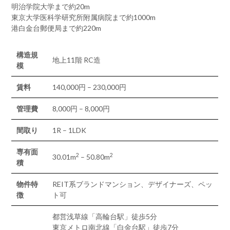
明治学院大学まで約20m
東京大学医科学研究所附属病院まで約1000m
港白金台郵便局まで約220m
構造規
地上11階 RC造
模
賃料
140,000円 – 230,000円
管理費
8,000円 – 8,000円
間取り
1R – 1LDK
専有面
2
2
30.01m
– 50.80m
積
物件特
REIT系ブランドマンション、デザイナーズ、ペッ
徴
ト可
都営浅草線「高輪台駅」徒歩5分
東京メトロ南北線「白金台駅」徒歩7分