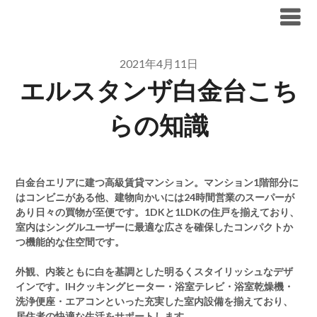
Skip
ブリリア仲介手数料無料
to
content
2021年4月11日
エルスタンザ白金台こち
らの知識
白金台エリアに建つ高級賃貸マンション。マンション1階部分に
はコンビニがある他、建物向かいには24時間営業のスーパーが
あり日々の買物が至便です。1DKと1LDKの住戸を揃えており、
室内はシングルユーザーに最適な広さを確保したコンパクトか
つ機能的な住空間です。
外観、内装ともに白を基調とした明るくスタイリッシュなデザ
インです。IHクッキングヒーター・浴室テレビ・浴室乾燥機・
洗浄便座・エアコンといった充実した室内設備を揃えており、
居住者の快適な生活をサポートします。