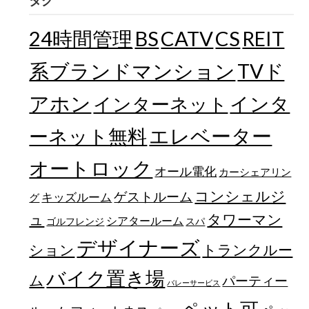
タグ
24時間管理
BS
CATV
CS
REIT
TVド
系ブランドマンション
アホン
インターネット
インタ
エレベーター
ーネット無料
オートロック
オール電化
カーシェアリン
コンシェルジ
ゲストルーム
キッズルーム
グ
ュ
タワーマン
シアタールーム
ゴルフレンジ
スパ
デザイナーズ
トランクルー
ション
バイク置き場
ム
パーティー
バレーサービス
ペット可