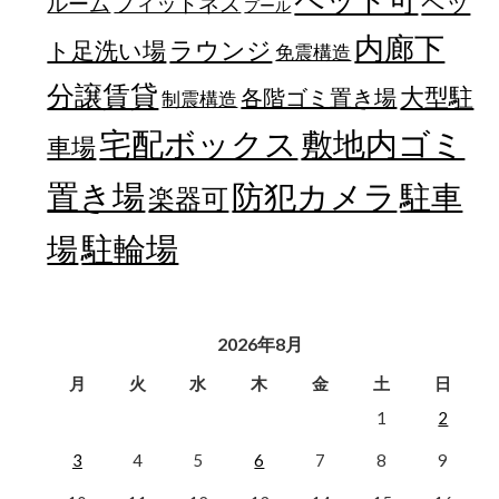
ペッ
フィットネス
ルーム
プール
内廊下
ラウンジ
ト足洗い場
免震構造
分譲賃貸
大型駐
各階ゴミ置き場
制震構造
宅配ボックス
敷地内ゴミ
車場
置き場
防犯カメラ
駐車
楽器可
駐輪場
場
2026年8月
月
火
水
木
金
土
日
1
2
3
4
5
6
7
8
9