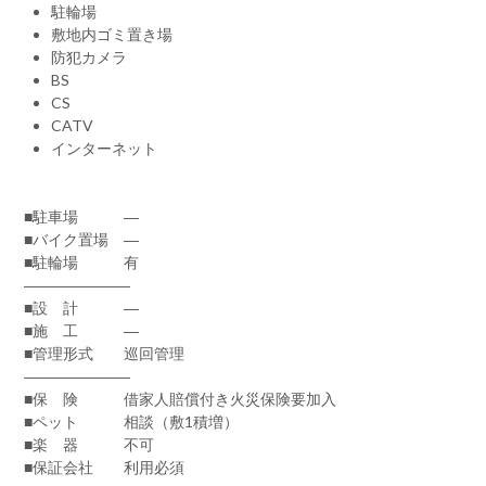
駐輪場
敷地内ゴミ置き場
防犯カメラ
BS
CS
CATV
インターネット
■駐車場 ―
■バイク置場 ―
■駐輪場 有
―――――――
■設 計 ―
■施 工 ―
■管理形式 巡回管理
―――――――
■保 険 借家人賠償付き火災保険要加入
■ペット 相談（敷1積増）
■楽 器 不可
■保証会社 利用必須