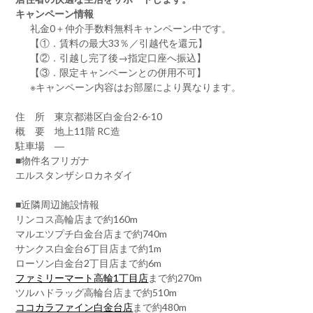
キャンペーン情報
礼金0
＋
仲介手数料無料
キャンペーン中です。
【①．賃料の最大33％／引越代を還元】
【②．引越し完了後→指定口座へ振込】
【③．限定キャンペーンとの併用不可】
※キャンペーン内容はお部屋により異なります。
住 所 東京都港区白金台2-6-10
概 要 地上11階 RC造
駐車場 ―
■物件名フリガナ
エルスタンザシロカネダイ
■近隣周辺施設情報
リンコス高輪店まで約160m
マルエツプチ白金台店まで約740m
サンクス白金台6丁目店まで約1m
ローソン白金台2丁目店まで約6m
ファミリーマート高輪1丁目店
まで約270m
ツルハドラッグ高輪台店まで約510m
ココカラファイン白金台店
まで約480m