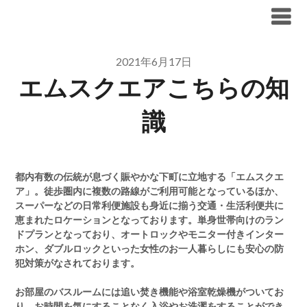
Skip
ブリリア仲介手数料無料
to
content
2021年6月17日
エムスクエアこちらの知
識
都内有数の伝統が息づく賑やかな下町に立地する「エムスクエ
ア」。徒歩圏内に複数の路線がご利用可能となっているほか、
スーパーなどの日常利便施設も身近に揃う交通・生活利便共に
恵まれたロケーションとなっております。単身世帯向けのラン
ドプランとなっており、オートロックやモニター付きインター
ホン、ダブルロックといった女性のお一人暮らしにも安心の防
犯対策がなされております。
お部屋のバスルームには追い焚き機能や浴室乾燥機がついてお
り、お時間を気にすることなく入浴やお洗濯をすることができ