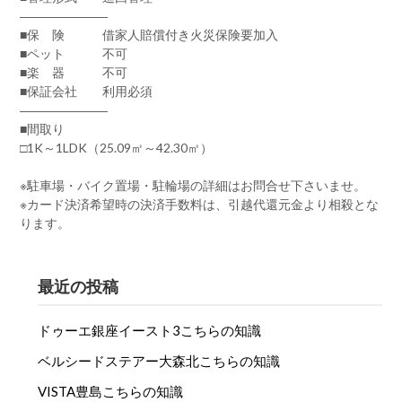
―――――――
■保 険 借家人賠償付き火災保険要加入
■ペット 不可
■楽 器 不可
■保証会社 利用必須
―――――――
■間取り
□1K～1LDK（25.09㎡～42.30㎡）
※駐車場・バイク置場・駐輪場の詳細はお問合せ下さいませ。
※カード決済希望時の決済手数料は、引越代還元金より相殺とな
ります。
最近の投稿
ドゥーエ銀座イースト3こちらの知識
ベルシードステアー大森北こちらの知識
VISTA豊島こちらの知識