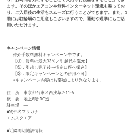
ます。そのほかエアコンや無料インターネット環境も整ってお
り、ご入居後の生活もスムーズに行うことができます。また、1
階には駐輪場のご用意もございますので、通勤や通学にもご活
用いただけます。
キャンペーン情報
仲介手数料無料
キャンペーン中です。
【①．賃料の最大33％／引越代を還元】
【②．引越し完了後→指定口座へ振込】
【③．限定キャンペーンとの併用不可】
※キャンペーン内容はお部屋により異なります。
住 所 東京都台東区西浅草2-11-5
概 要 地上8階 RC造
駐車場 ―
■物件名フリガナ
エムスクエア
■近隣周辺施設情報