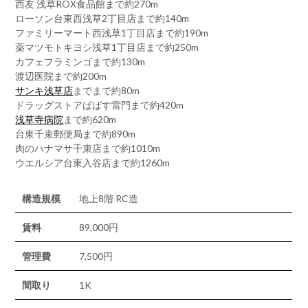
西友 浅草ROX食品館まで約270m
ローソン台東西浅草2丁目店まで約140m
ファミリーマート西浅草1丁目店まで約190m
薬マツモトキヨシ浅草1丁目店まで約250m
カフェフラミンゴまで約130m
渡辺医院まで約200m
サンキ浅草店
までまで約80m
ドラッグストアぱぱす雷門まで約420m
浅草寺病院
まで約620m
台東千束郵便局まで約890m
肉のハナマサ千束店まで約1010m
ウエルシア台東入谷店まで約1260m
構造規模
地上8階 RC造
賃料
89,000円
管理費
7,500円
間取り
1K