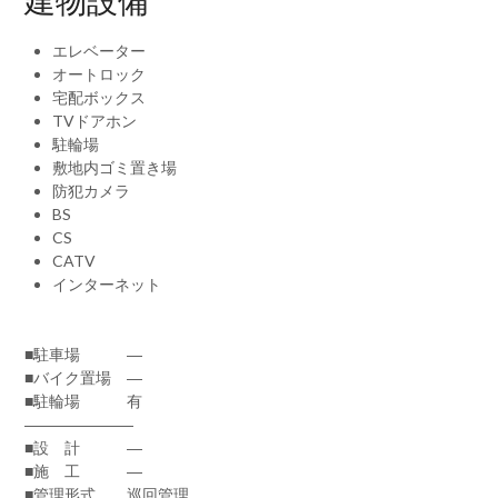
建物設備
エレベーター
オートロック
宅配ボックス
TVドアホン
駐輪場
敷地内ゴミ置き場
防犯カメラ
BS
CS
CATV
インターネット
■駐車場 ―
■バイク置場 ―
■駐輪場 有
―――――――
■設 計 ―
■施 工 ―
■管理形式 巡回管理