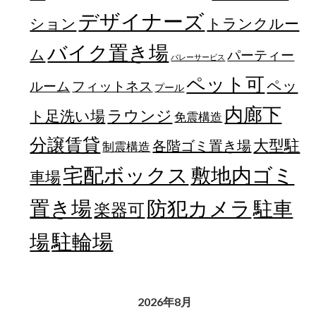
デザイナーズ
トランクルー
ション
バイク置き場
ム
パーティー
バレーサービス
ペット可
ペッ
フィットネス
ルーム
プール
内廊下
ラウンジ
ト足洗い場
免震構造
分譲賃貸
大型駐
各階ゴミ置き場
制震構造
宅配ボックス
敷地内ゴミ
車場
置き場
防犯カメラ
駐車
楽器可
駐輪場
場
2026年8月