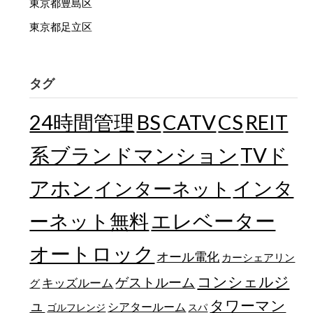
東京都豊島区
東京都足立区
タグ
24時間管理
BS
CATV
CS
REIT
TVド
系ブランドマンション
アホン
インターネット
インタ
エレベーター
ーネット無料
オートロック
オール電化
カーシェアリン
コンシェルジ
ゲストルーム
キッズルーム
グ
ュ
タワーマン
シアタールーム
ゴルフレンジ
スパ