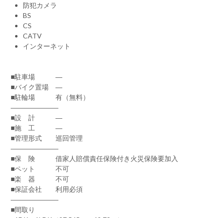
防犯カメラ
BS
CS
CATV
インターネット
■駐車場 ―
■バイク置場 ―
■駐輪場 有（無料）
―――――――
■設 計 ―
■施 工 ―
■管理形式 巡回管理
―――――――
■保 険 借家人賠償責任保険付き火災保険要加入
■ペット 不可
■楽 器 不可
■保証会社 利用必須
―――――――
■間取り