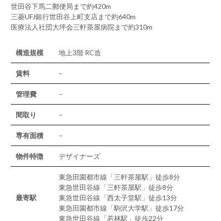
世田谷下馬二郵便局まで約420m
三菱UFJ銀行世田谷上町支店まで約640m
医療法人社団大坪会三軒茶屋病院まで約310m
構造規模
地上3階 RC造
賃料
–
管理費
–
間取り
–
専有面積
–
物件特徴
デザイナーズ
東急田園都市線「三軒茶屋駅」徒歩8分
東急世田谷線「三軒茶屋駅」徒歩8分
最寄駅
東急世田谷線「西太子堂駅」徒歩13分
東急田園都市線「駒沢大学駅」徒歩17分
東急世田谷線「若林駅」徒歩22分