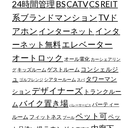
24時間管理
BS
CATV
CS
REIT
TVド
系ブランドマンション
アホン
インターネット
インタ
エレベーター
ーネット無料
オートロック
オール電化
カーシェアリン
コンシェルジ
ゲストルーム
キッズルーム
グ
ュ
タワーマン
シアタールーム
ゴルフレンジ
スパ
デザイナーズ
トランクルー
ション
バイク置き場
ム
パーティー
バレーサービス
ペット可
ペッ
フィットネス
ルーム
プール