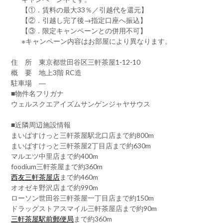
【①．賃料の最大33％／引越代を還元】
【②．引越し完了後→指定口座へ振込】
【③．限定キャンペーンとの併用不可】
※キャンペーン内容はお部屋により異なります。
住 所 東京都世田谷区三軒茶屋1-12-10
概 要 地上3階 RC造
駐車場 ―
■物件名フリガナ
ウェルスクエアイズムサンゲンジャヤサウス
■近隣周辺施設情報
まいばすけっと三軒茶屋駅北口店まで約800m
まいばすけっと三軒茶屋2丁目店まで約630m
マルエツ中里店まで約400m
foodium三軒茶屋まで約360m
西友三軒茶屋店
まで約460m
オオゼキ野沢店まで約990m
ローソン世田谷三軒茶屋一丁目店まで約150m
ドラッグストアスマイル三軒茶屋店まで約90m
三軒茶屋駅前郵便局
まで約360m