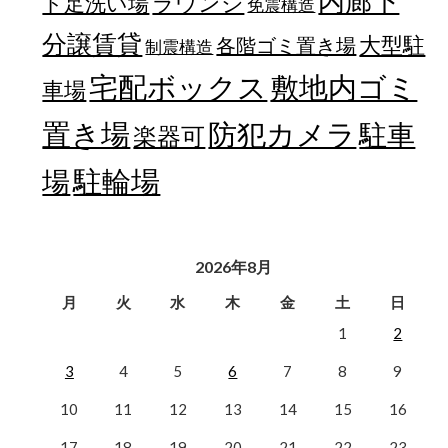
内廊下
ラウンジ
ト足洗い場
免震構造
分譲賃貸
大型駐
各階ゴミ置き場
制震構造
宅配ボックス
敷地内ゴミ
車場
置き場
防犯カメラ
駐車
楽器可
駐輪場
場
2026年8月
月
火
水
木
金
土
日
1
2
3
4
5
6
7
8
9
10
11
12
13
14
15
16
17
18
19
20
21
22
23