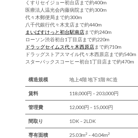
くすりセイジョー初台店まで約400m
医療法人温光会内藤病院まで約300m
代々木郵便局まで約300m
八千代銀行代々木支店まで約440m
まいばすけっと初台駅南店
まで約240m
ローソン渋谷初台1丁目店まで約220m
ドラッグセイムス代々木西原店
まで約710m
ドラッグストアスマイル代々木西原店まで約540m
スターバックスコーヒー初台1丁目店まで約470m
構造規模
地上4階 地下1階 RC造
賃料
118,000円 – 203,000円
管理費
12,000円 – 15,000円
間取り
1DK – 2LDK
2
2
専有面積
25.03m
– 40.04m