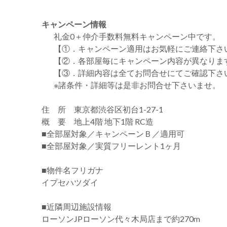
キャンペーン情報
礼金0
＋
仲介手数料無料
キャンペーン中です。
【①．キャンペーン適用はお気軽にご連絡下さ
【②．各部屋毎にキャンペーン内容が異なりま
【③．詳細内容は全てお問合せにてご確認下さ
※諸条件・詳細等は是非お問合せ下さいませ。
住 所 東京都渋谷区初台1-27-1
概 要 地上4階 地下1階 RC造
■全部屋対象／キャンペーンＢ／適用可
■全部屋対象／実質フリーレント1ヶ月
■物件名フリガナ
イプセハツダイ
■近隣周辺施設情報
ローソンJPローソン代々木局店まで約270m