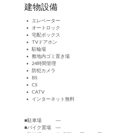
建物設備
エレベーター
オートロック
宅配ボックス
TVドアホン
駐輪場
敷地内ゴミ置き場
24時間管理
防犯カメラ
BS
CS
CATV
インターネット無料
■駐車場 ―
■バイク置場 ―