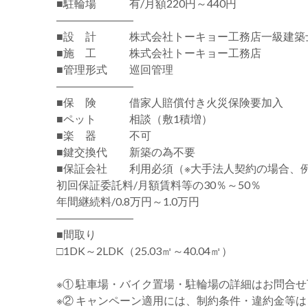
■駐輪場 有/月額220円～440円
―――――――
■設 計 株式会社トーキョー工務店一級建築
■施 工 株式会社トーキョー工務店
■管理形式 巡回管理
―――――――
■保 険 借家人賠償付き火災保険要加入
■ペット 相談（敷1積増）
■楽 器 不可
■鍵交換代 新築の為不要
■保証会社 利用必須（※大手法人契約の場合、
初回保証委託料/月額賃料等の30％～50％
年間継続料/0.8万円～1.0万円
―――――――
■間取り
□1DK～2LDK（25.03㎡～40.04㎡）
※① 駐車場・バイク置場・駐輪場の詳細はお問合
※② キャンペーン適用には、制約条件・違約金等