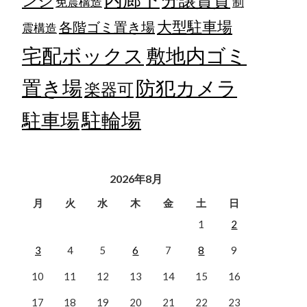
ンジ
免震構造
制
大型駐車場
各階ゴミ置き場
震構造
宅配ボックス
敷地内ゴミ
置き場
防犯カメラ
楽器可
駐輪場
駐車場
2026年8月
月
火
水
木
金
土
日
1
2
3
4
5
6
7
8
9
10
11
12
13
14
15
16
17
18
19
20
21
22
23