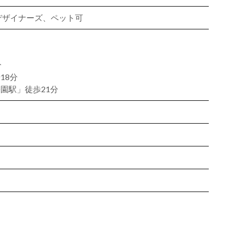
、デザイナーズ、ペット可
分
18分
園駅」徒歩21分