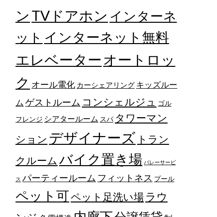
TVドアホン
ン
インターネ
ット
インターネット無料
エレベーター
オートロッ
ク
オール電化
キッズルー
カーシェアリング
コンシェルジュ
ゲストルーム
ム
ゴル
タワーマン
シアタールーム
フレンジ
スパ
デザイナーズ
トラン
ション
バイク置き場
クルーム
バレーサービ
フィットネス
パーティールーム
プール
ス
ペット可
ラウ
ペット足洗い場
内廊下
分譲賃貸