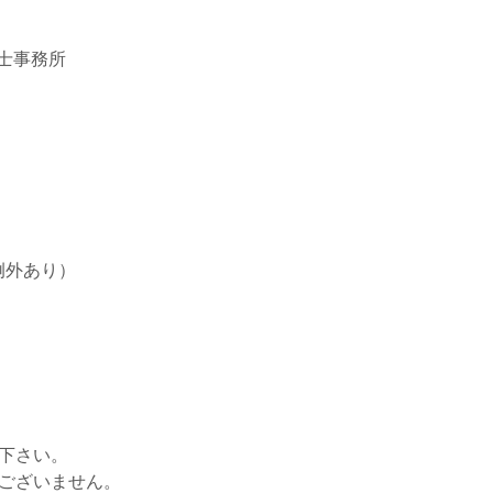
士事務所
例外あり）
せ下さい。
はございません。