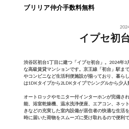
Skip
ブリリア仲介手数料無料
to
content
20
イプセ初
渋谷区初台1丁目に建つ「イプセ初台」。2024年
な高級賃貸マンションです。京王線「初台」駅まで
やコンビニなど生活利便施設が揃っており、暮ら
は1DKタイプから2LDKタイプでシングルから少
オートロックやモニター付インターホンが完備さ
能、浴室乾燥機、温水洗浄便座、エアコン、ネッ
きなどの充実した室内設備が居住者の快適な生活
時に届いた荷物をスムーズに受け取れるので便利