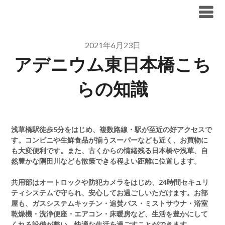
Skip
ブリリア仲介手数料無料
to
content
2021年6月23日
アデニウム東日本橋こち
らの知識
浅草橋駅徒歩5分をはじめ、複数路線・駅が至近の好アクセスで
す。コンビニや生鮮食品が揃うスーパーなども近く、お買物に
も大変便利です。また、古くからの情緒残る日本橋や浅草、自
然豊かな隅田川なども散策できる程よい距離に位置します。
共用部はオートロックや防犯カメラをはじめ、24時間セキュリ
ティシステムで守られ、安心してお過ごしいただけます。お部
屋も、ガスシステムキッチン・追焚バス・ミストサウナ・浴室
乾燥機・洗浄便座・エアコン・床暖房など、生活を豊かにして
くれる設備が整い、快適な生活を過ごすことができます。