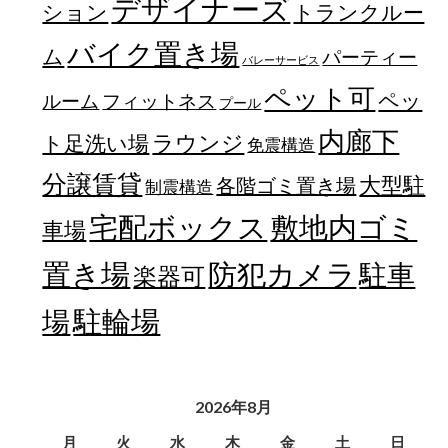
デザイナーズ
トランクルー
ション
バイク置き場
ム
パーティー
バレーサービス
ペット可
ペッ
フィットネス
ルーム
プール
内廊下
ラウンジ
ト足洗い場
免震構造
分譲賃貸
大型駐
各階ゴミ置き場
制震構造
宅配ボックス
敷地内ゴミ
車場
置き場
防犯カメラ
駐車
楽器可
駐輪場
場
2026年8月
月
火
水
木
金
土
日