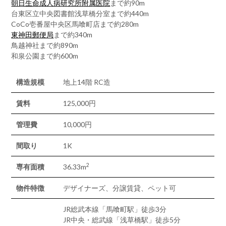
朝日生命成人病研究所附属医院
まで約90m
台東区立中央図書館浅草橋分室まで約440m
CoCo壱番屋中央区馬喰町店まで約280m
東神田郵便局
まで約340m
鳥越神社まで約890m
和泉公園まで約600m
構造規模
地上14階 RC造
賃料
125,000円
管理費
10,000円
間取り
1K
2
専有面積
36.33m
物件特徴
デザイナーズ、分譲賃貸、ペット可
JR総武本線「馬喰町駅」徒歩3分
JR中央・総武線「浅草橋駅」徒歩5分