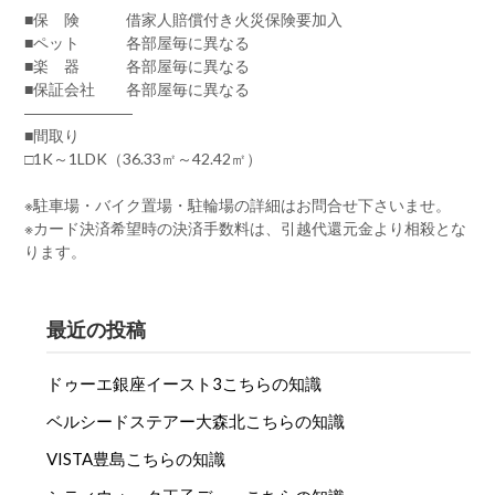
■保 険 借家人賠償付き火災保険要加入
■ペット 各部屋毎に異なる
■楽 器 各部屋毎に異なる
■保証会社 各部屋毎に異なる
―――――――
■間取り
□1K～1LDK（36.33㎡～42.42㎡）
※駐車場・バイク置場・駐輪場の詳細はお問合せ下さいませ。
※カード決済希望時の決済手数料は、引越代還元金より相殺とな
ります。
最近の投稿
ドゥーエ銀座イースト3こちらの知識
ベルシードステアー大森北こちらの知識
VISTA豊島こちらの知識