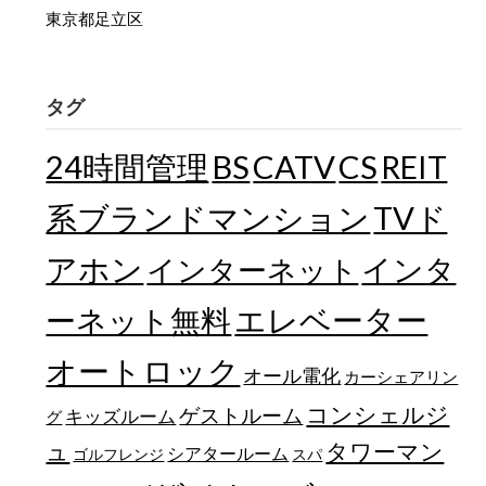
東京都足立区
タグ
24時間管理
BS
CATV
CS
REIT
TVド
系ブランドマンション
アホン
インターネット
インタ
エレベーター
ーネット無料
オートロック
オール電化
カーシェアリン
コンシェルジ
ゲストルーム
キッズルーム
グ
ュ
タワーマン
シアタールーム
ゴルフレンジ
スパ