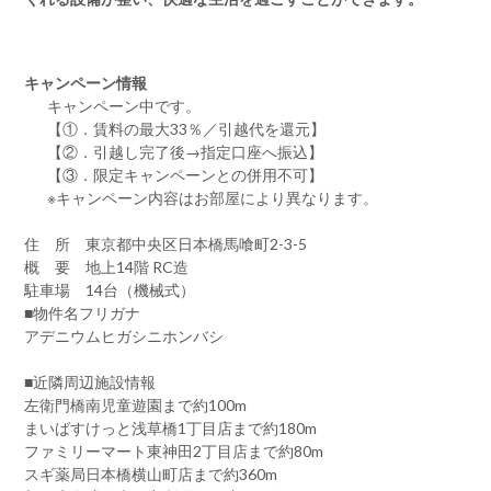
キャンペーン情報
キャンペーン中です。
【①．賃料の最大33％／引越代を還元】
【②．引越し完了後→指定口座へ振込】
【③．限定キャンペーンとの併用不可】
※キャンペーン内容はお部屋により異なります。
住 所 東京都中央区日本橋馬喰町2-3-5
概 要 地上14階 RC造
駐車場 14台（機械式）
■物件名フリガナ
アデニウムヒガシニホンバシ
■近隣周辺施設情報
左衛門橋南児童遊園まで約100m
まいばすけっと浅草橋1丁目店まで約180m
ファミリーマート東神田2丁目店まで約80m
スギ薬局日本橋横山町店まで約360m