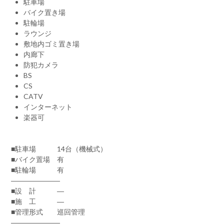
駐車場
バイク置き場
駐輪場
ラウンジ
敷地内ゴミ置き場
内廊下
防犯カメラ
BS
CS
CATV
インターネット
楽器可
■駐車場 14台（機械式）
■バイク置場 有
■駐輪場 有
―――――――
■設 計 ―
■施 工 ―
■管理形式 巡回管理
―――――――